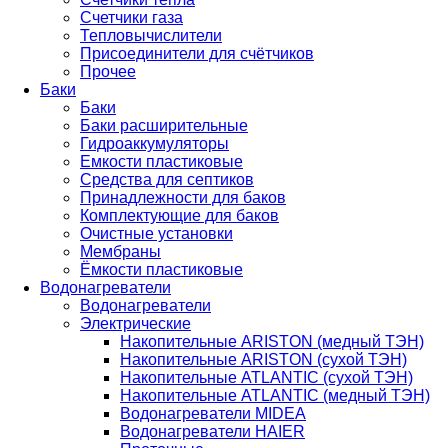
Счетчики газа
Тепловычислители
Присоединители для счётчиков
Прочее
Баки
Баки
Баки расширительные
Гидроаккумуляторы
Емкости пластиковые
Средства для септиков
Принадлежности для баков
Комплектующие для баков
Очистные установки
Мембраны
Ёмкости пластиковые
Водонагреватели
Водонагреватели
Электрические
Накопительные ARISTON (медный ТЭН)
Накопительные ARISTON (сухой ТЭН)
Накопительные ATLANTIC (сухой ТЭН)
Накопительные ATLANTIC (медный ТЭН)
Водонагреватели MIDEA
Водонагреватели HAIER