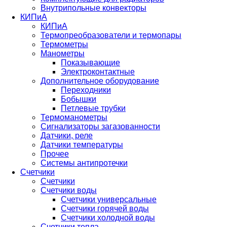
Внутрипольные конвекторы
КИПиА
КИПиА
Термопреобразователи и термопары
Термометры
Манометры
Показывающие
Электроконтактные
Дополнительное оборудование
Переходники
Бобышки
Петлевые трубки
Термоманометры
Сигнализаторы загазованности
Датчики, реле
Датчики температуры
Прочее
Системы антипротечки
Счетчики
Счетчики
Счетчики воды
Счетчики универсальные
Счетчики горячей воды
Счетчики холодной воды
Счетчики тепла