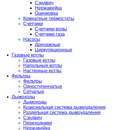
Сэндвич
Нержавейка
Оцинковка
Комнатные термостаты
Счетчики
Счетчики воды
Счетчики газа
Насосы
Дренажные
Циркуляционные
Газовые котлы
Газовые котлы
Напольные котлы
Настенные котлы
Фильтры
Фильтры
Одноступенчатые
Сетчатые
Дымоходы
Дымоходы
Коаксиальная система дымоудаления
Раздельная система дымоудаления
Сэндвич
Переходники
Нержавейка