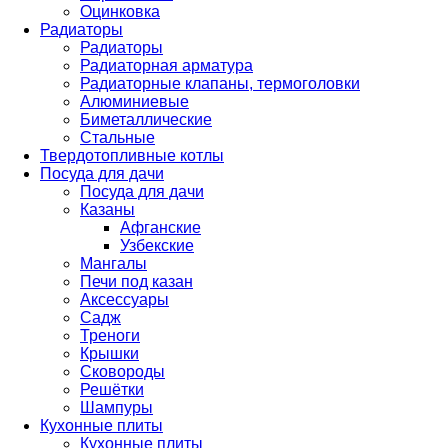
Оцинковка
Радиаторы
Радиаторы
Радиаторная арматура
Радиаторные клапаны, термоголовки
Алюминиевые
Биметаллические
Стальные
Твердотопливные котлы
Посуда для дачи
Посуда для дачи
Казаны
Афганские
Узбекские
Мангалы
Печи под казан
Аксессуары
Садж
Треноги
Крышки
Сковороды
Решётки
Шампуры
Кухонные плиты
Кухонные плиты