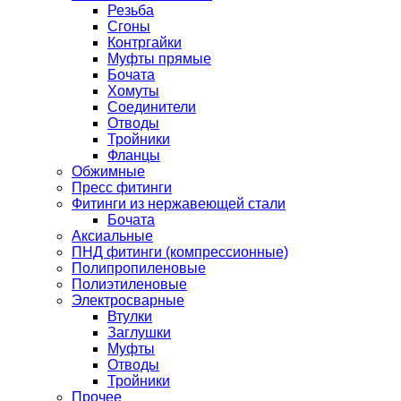
Резьба
Сгоны
Контргайки
Муфты прямые
Бочата
Хомуты
Соединители
Отводы
Тройники
Фланцы
Обжимные
Пресс фитинги
Фитинги из нержавеющей стали
Бочата
Аксиальные
ПНД фитинги (компрессионные)
Полипропиленовые
Полиэтиленовые
Электросварные
Втулки
Заглушки
Муфты
Отводы
Тройники
Прочее