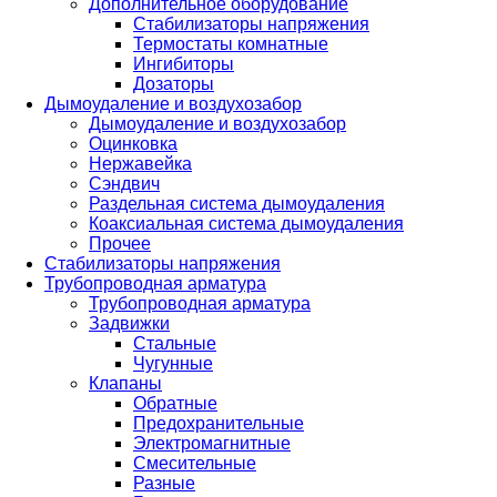
Дополнительное оборудование
Стабилизаторы напряжения
Термостаты комнатные
Ингибиторы
Дозаторы
Дымоудаление и воздухозабор
Дымоудаление и воздухозабор
Оцинковка
Нержавейка
Сэндвич
Раздельная система дымоудаления
Коаксиальная система дымоудаления
Прочее
Стабилизаторы напряжения
Трубопроводная арматура
Трубопроводная арматура
Задвижки
Стальные
Чугунные
Клапаны
Обратные
Предохранительные
Электромагнитные
Смесительные
Разные