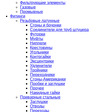
Фильтрующие элементы
Газовые
Промывные
Фитинги
Резьбовые латунные
Сгоны и бочонки
Соединители для труб штуцера
Футорки
Муфты
Ниппели
Крестовины
Угольники
Контргайки
Эксцентрики
Удлинители
Тройники
Переходники
Сгоны-Американки
Пробки и заглушки
Прочее
Накидные гайки
Приварные стальные
Заглушки
Отводы
Переходы