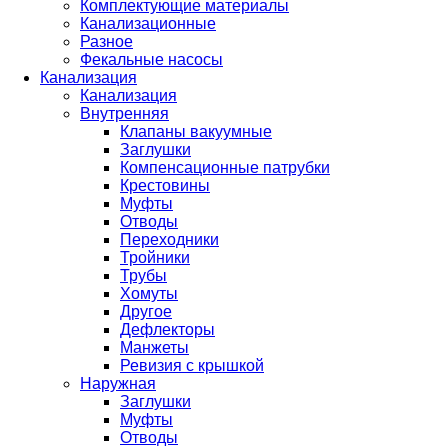
Комплектующие материалы
Канализационные
Разное
Фекальные насосы
Канализация
Канализация
Внутренняя
Клапаны вакуумные
Заглушки
Компенсационные патрубки
Крестовины
Муфты
Отводы
Переходники
Тройники
Трубы
Хомуты
Другое
Дефлекторы
Манжеты
Ревизия с крышкой
Наружная
Заглушки
Муфты
Отводы