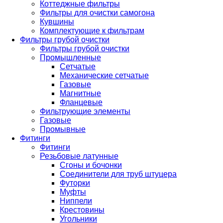
Коттеджные фильтры
Фильтры для очистки самогона
Кувшины
Комплектующие к фильтрам
Фильтры грубой очистки
Фильтры грубой очистки
Промышленные
Сетчатые
Механические сетчатые
Газовые
Магнитные
Фланцевые
Фильтрующие элементы
Газовые
Промывные
Фитинги
Фитинги
Резьбовые латунные
Сгоны и бочонки
Соединители для труб штуцера
Футорки
Муфты
Ниппели
Крестовины
Угольники