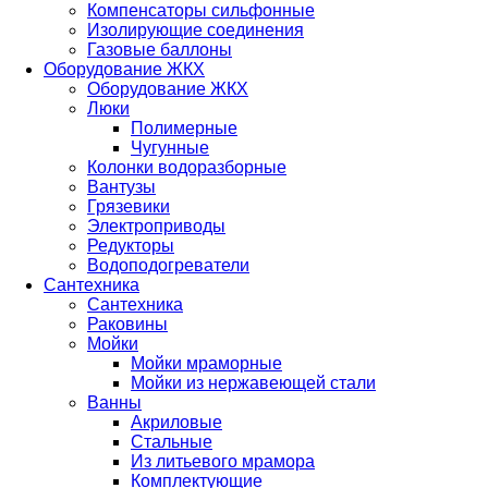
Компенсаторы сильфонные
Изолирующие соединения
Газовые баллоны
Оборудование ЖКХ
Оборудование ЖКХ
Люки
Полимерные
Чугунные
Колонки водоразборные
Вантузы
Грязевики
Электроприводы
Редукторы
Водоподогреватели
Сантехника
Сантехника
Раковины
Мойки
Мойки мраморные
Мойки из нержавеющей стали
Ванны
Акриловые
Стальные
Из литьевого мрамора
Комплектующие