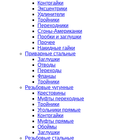
Контргайки
Эксцентрики
Удлинители
Тройники
Переходники
Сгоны-Американки
Пробки и заглушки
Прочее
Накидные гайки
Приварные стальные
Заглушки
Отводы
Переходы
Фланцы
Тройники
Резьбовые чугунные
Крестовины
Муфты переходные
Тройники
Угольники прямые
Контргайки
Муфты прямые
Обоймы
Заглушки
Резьбовые стальные