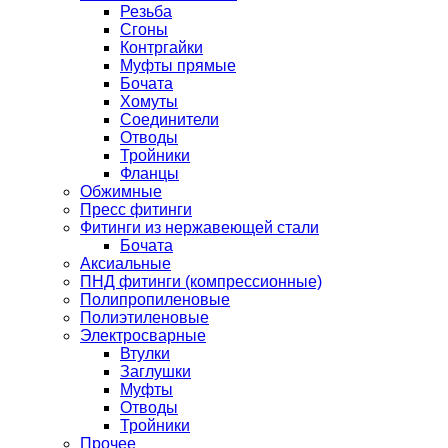
Резьба
Сгоны
Контргайки
Муфты прямые
Бочата
Хомуты
Соединители
Отводы
Тройники
Фланцы
Обжимные
Пресс фитинги
Фитинги из нержавеющей стали
Бочата
Аксиальные
ПНД фитинги (компрессионные)
Полипропиленовые
Полиэтиленовые
Электросварные
Втулки
Заглушки
Муфты
Отводы
Тройники
Прочее