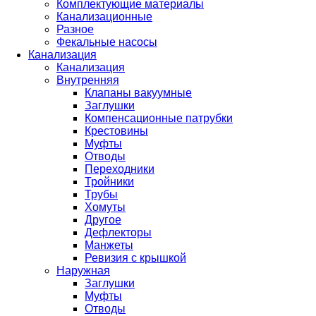
Комплектующие материалы
Канализационные
Разное
Фекальные насосы
Канализация
Канализация
Внутренняя
Клапаны вакуумные
Заглушки
Компенсационные патрубки
Крестовины
Муфты
Отводы
Переходники
Тройники
Трубы
Хомуты
Другое
Дефлекторы
Манжеты
Ревизия с крышкой
Наружная
Заглушки
Муфты
Отводы