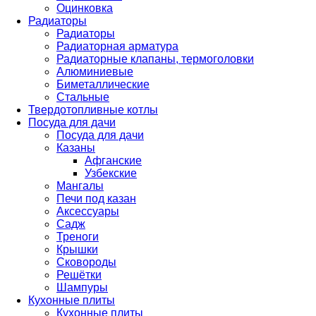
Оцинковка
Радиаторы
Радиаторы
Радиаторная арматура
Радиаторные клапаны, термоголовки
Алюминиевые
Биметаллические
Стальные
Твердотопливные котлы
Посуда для дачи
Посуда для дачи
Казаны
Афганские
Узбекские
Мангалы
Печи под казан
Аксессуары
Садж
Треноги
Крышки
Сковороды
Решётки
Шампуры
Кухонные плиты
Кухонные плиты