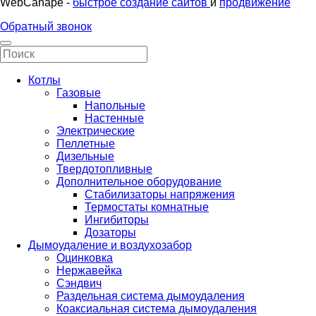
WebCanape -
быстрое создание сайтов
и
продвижение
Обратный звонок
Котлы
Газовые
Напольные
Настенные
Электрические
Пеллетные
Дизельные
Твердотопливные
Дополнительное оборудование
Стабилизаторы напряжения
Термостаты комнатные
Ингибиторы
Дозаторы
Дымоудаление и воздухозабор
Оцинковка
Нержавейка
Сэндвич
Раздельная система дымоудаления
Коаксиальная система дымоудаления