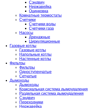
Сэндвич
Нержавейка
Оцинковка
Комнатные термостаты
Счетчики
Счетчики воды
Счетчики газа
Насосы
Дренажные
Циркуляционные
Газовые котлы
Газовые котлы
Напольные котлы
Настенные котлы
Фильтры
Фильтры
Одноступенчатые
Сетчатые
Дымоходы
Дымоходы
Коаксиальная система дымоудаления
Раздельная система дымоудаления
Сэндвич
Переходники
Нержавейка