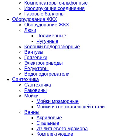
Компенсаторы сильфонные
Изолирующие соединения
Газовые баллоны
Оборудование ЖКХ
Оборудование ЖКХ
Люки
Полимерные
Чугунные
Колонки водоразборные
Вантузы
Грязевики
Электроприводы
Редукторы
Водоподогреватели
Сантехника
Сантехника
Раковины
Мойки
Мойки мраморные
Мойки из нержавеющей стали
Ванны
Акриловые
Стальные
Из литьевого мрамора
Комплектующие