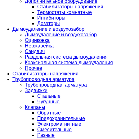
Дополнительное оборудование
Стабилизаторы напряжения
Термостаты комнатные
Ингибиторы
Дозаторы
Дымоудаление и воздухозабор
Дымоудаление и воздухозабор
Оцинковка
Нержавейка
Сэндвич
Раздельная система дымоудаления
Коаксиальная система дымоудаления
Прочее
Стабилизаторы напряжения
Трубопроводная арматура
Трубопроводная арматура
Задвижки
Стальные
Чугунные
Клапаны
Обратные
Предохранительные
Электромагнитные
Смесительные
Разные