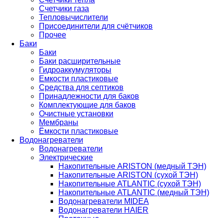
Счетчики газа
Тепловычислители
Присоединители для счётчиков
Прочее
Баки
Баки
Баки расширительные
Гидроаккумуляторы
Емкости пластиковые
Средства для септиков
Принадлежности для баков
Комплектующие для баков
Очистные установки
Мембраны
Ёмкости пластиковые
Водонагреватели
Водонагреватели
Электрические
Накопительные ARISTON (медный ТЭН)
Накопительные ARISTON (сухой ТЭН)
Накопительные ATLANTIC (сухой ТЭН)
Накопительные ATLANTIC (медный ТЭН)
Водонагреватели MIDEA
Водонагреватели HAIER