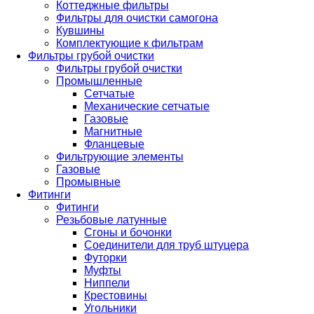
Коттеджные фильтры
Фильтры для очистки самогона
Кувшины
Комплектующие к фильтрам
Фильтры грубой очистки
Фильтры грубой очистки
Промышленные
Сетчатые
Механические сетчатые
Газовые
Магнитные
Фланцевые
Фильтрующие элементы
Газовые
Промывные
Фитинги
Фитинги
Резьбовые латунные
Сгоны и бочонки
Соединители для труб штуцера
Футорки
Муфты
Ниппели
Крестовины
Угольники