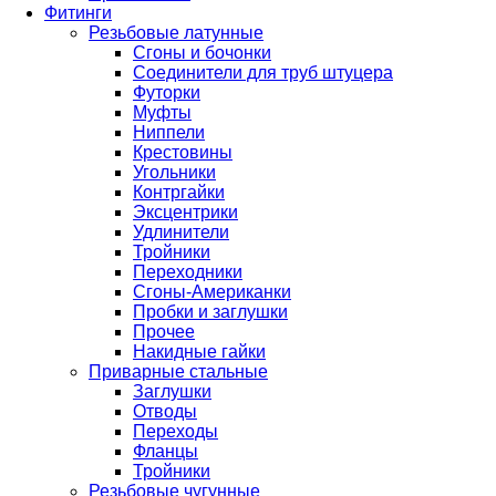
Фитинги
Резьбовые латунные
Сгоны и бочонки
Соединители для труб штуцера
Футорки
Муфты
Ниппели
Крестовины
Угольники
Контргайки
Эксцентрики
Удлинители
Тройники
Переходники
Сгоны-Американки
Пробки и заглушки
Прочее
Накидные гайки
Приварные стальные
Заглушки
Отводы
Переходы
Фланцы
Тройники
Резьбовые чугунные