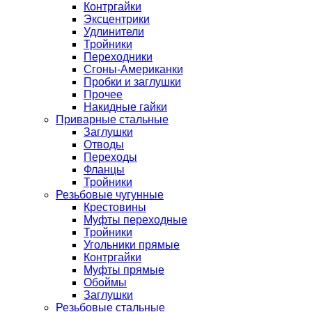
Контргайки
Эксцентрики
Удлинители
Тройники
Переходники
Сгоны-Американки
Пробки и заглушки
Прочее
Накидные гайки
Приварные стальные
Заглушки
Отводы
Переходы
Фланцы
Тройники
Резьбовые чугунные
Крестовины
Муфты переходные
Тройники
Угольники прямые
Контргайки
Муфты прямые
Обоймы
Заглушки
Резьбовые стальные