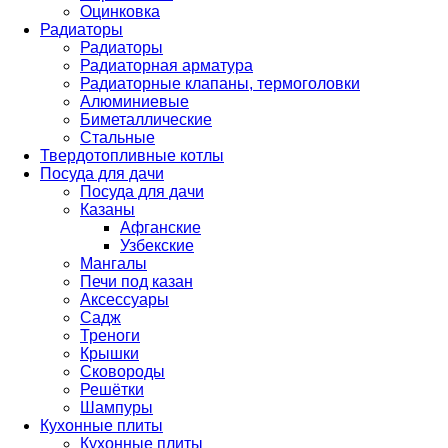
Оцинковка
Радиаторы
Радиаторы
Радиаторная арматура
Радиаторные клапаны, термоголовки
Алюминиевые
Биметаллические
Стальные
Твердотопливные котлы
Посуда для дачи
Посуда для дачи
Казаны
Афганские
Узбекские
Мангалы
Печи под казан
Аксессуары
Садж
Треноги
Крышки
Сковороды
Решётки
Шампуры
Кухонные плиты
Кухонные плиты