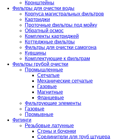
Кронштейны
Фильтры для очистки воды
Корпуса магистральных фильтров
Картриджи
Проточные фильтры под мойку
Обратный осмос
Комплекты картриджей
Коттеджные фильтры
Фильтры для очистки самогона
Кувшины
Комплектующие к фильтрам
Фильтры грубой очистки
Промышленные
Сетчатые
Механические сетчатые
Газовые
Магнитные
Фланцевые
Фильтрующие элементы
Газовые
Промывные
Фитинги
Резьбовые латунные
Сгоны и бочонки
Соединители для труб штуцера