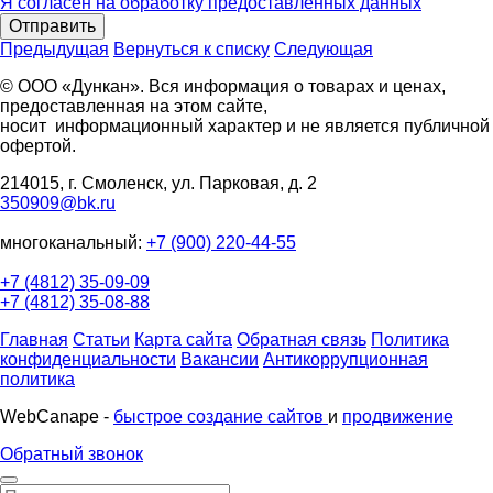
Я согласен на обработку предоставленных данных
Отправить
Предыдущая
Вернуться к списку
Следующая
© ООО «Дункан». Вся информация о товарах и ценах,
предоставленная на этом сайте,
носит информационный характер и не является публичной
офертой.
214015, г. Смоленск, ул. Парковая, д. 2
350909@bk.ru
многоканальный:
+7 (900) 220-44-55
+7 (4812) 35-09-09
+7 (4812) 35-08-88
Главная
Статьи
Карта сайта
Обратная связь
Политика
конфиденциальности
Вакансии
Антикоррупционная
политика
WebCanape -
быстрое создание сайтов
и
продвижение
Обратный звонок