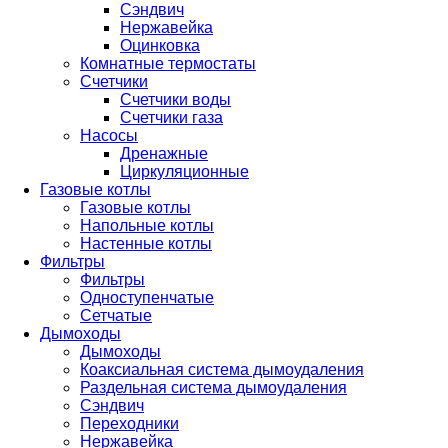
Сэндвич
Нержавейка
Оцинковка
Комнатные термостаты
Счетчики
Счетчики воды
Счетчики газа
Насосы
Дренажные
Циркуляционные
Газовые котлы
Газовые котлы
Напольные котлы
Настенные котлы
Фильтры
Фильтры
Одноступенчатые
Сетчатые
Дымоходы
Дымоходы
Коаксиальная система дымоудаления
Раздельная система дымоудаления
Сэндвич
Переходники
Нержавейка