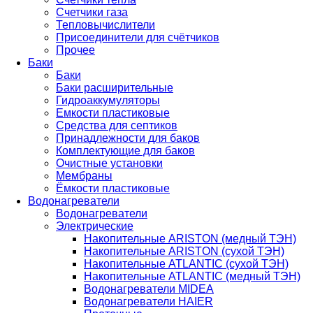
Счетчики газа
Тепловычислители
Присоединители для счётчиков
Прочее
Баки
Баки
Баки расширительные
Гидроаккумуляторы
Емкости пластиковые
Средства для септиков
Принадлежности для баков
Комплектующие для баков
Очистные установки
Мембраны
Ёмкости пластиковые
Водонагреватели
Водонагреватели
Электрические
Накопительные ARISTON (медный ТЭН)
Накопительные ARISTON (сухой ТЭН)
Накопительные ATLANTIC (сухой ТЭН)
Накопительные ATLANTIC (медный ТЭН)
Водонагреватели MIDEA
Водонагреватели HAIER