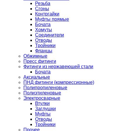
Резьба
Сгоны
Контргайки
Муфты прямые
Бочата
Хомуты
Соединители
Отводы
Тройники
Фланцы
Обжимные
Пресс фитинги
Фитинги из нержавеющей стали
Бочата
Аксиальные
ПНД фитинги (компрессионные)
Полипропиленовые
Полиэтиленовые
Электросварные
Втулки
Заглушки
Муфты
Отводы
Тройники
Прочее