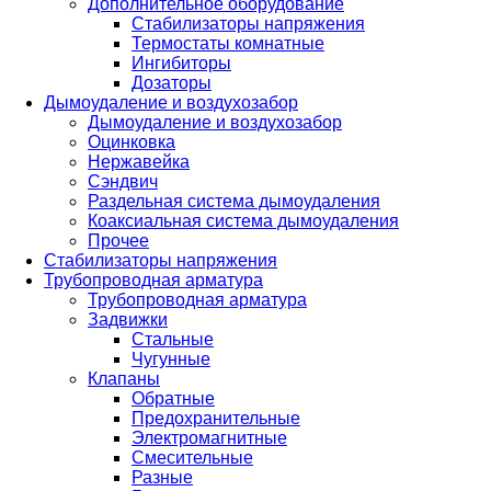
Дополнительное оборудование
Стабилизаторы напряжения
Термостаты комнатные
Ингибиторы
Дозаторы
Дымоудаление и воздухозабор
Дымоудаление и воздухозабор
Оцинковка
Нержавейка
Сэндвич
Раздельная система дымоудаления
Коаксиальная система дымоудаления
Прочее
Стабилизаторы напряжения
Трубопроводная арматура
Трубопроводная арматура
Задвижки
Стальные
Чугунные
Клапаны
Обратные
Предохранительные
Электромагнитные
Смесительные
Разные