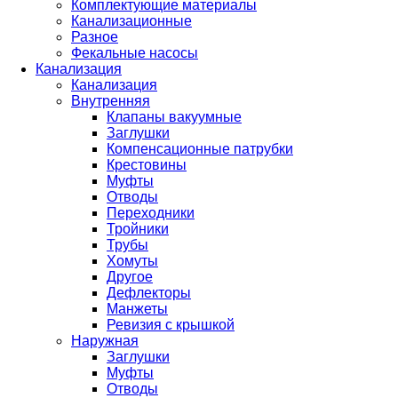
Комплектующие материалы
Канализационные
Разное
Фекальные насосы
Канализация
Канализация
Внутренняя
Клапаны вакуумные
Заглушки
Компенсационные патрубки
Крестовины
Муфты
Отводы
Переходники
Тройники
Трубы
Хомуты
Другое
Дефлекторы
Манжеты
Ревизия с крышкой
Наружная
Заглушки
Муфты
Отводы