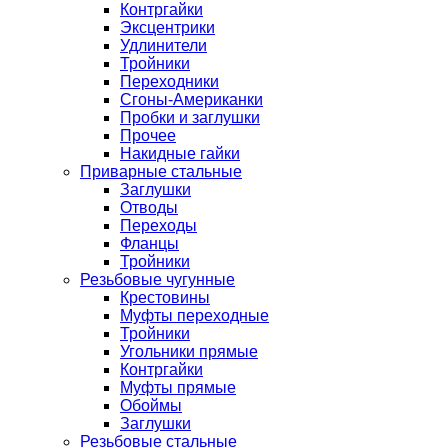
Контргайки
Эксцентрики
Удлинители
Тройники
Переходники
Сгоны-Американки
Пробки и заглушки
Прочее
Накидные гайки
Приварные стальные
Заглушки
Отводы
Переходы
Фланцы
Тройники
Резьбовые чугунные
Крестовины
Муфты переходные
Тройники
Угольники прямые
Контргайки
Муфты прямые
Обоймы
Заглушки
Резьбовые стальные