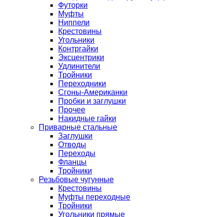
Футорки
Муфты
Ниппели
Крестовины
Угольники
Контргайки
Эксцентрики
Удлинители
Тройники
Переходники
Сгоны-Американки
Пробки и заглушки
Прочее
Накидные гайки
Приварные стальные
Заглушки
Отводы
Переходы
Фланцы
Тройники
Резьбовые чугунные
Крестовины
Муфты переходные
Тройники
Угольники прямые