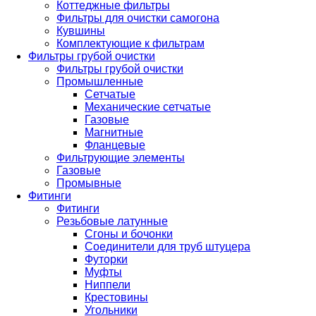
Коттеджные фильтры
Фильтры для очистки самогона
Кувшины
Комплектующие к фильтрам
Фильтры грубой очистки
Фильтры грубой очистки
Промышленные
Сетчатые
Механические сетчатые
Газовые
Магнитные
Фланцевые
Фильтрующие элементы
Газовые
Промывные
Фитинги
Фитинги
Резьбовые латунные
Сгоны и бочонки
Соединители для труб штуцера
Футорки
Муфты
Ниппели
Крестовины
Угольники