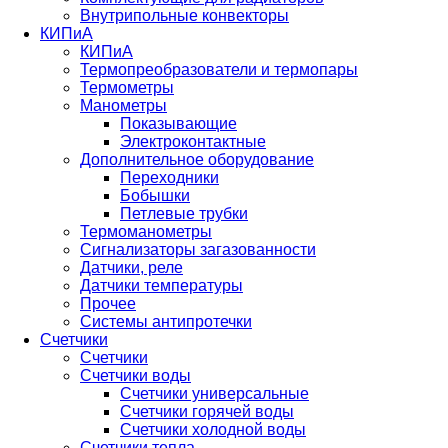
Внутрипольные конвекторы
КИПиА
КИПиА
Термопреобразователи и термопары
Термометры
Манометры
Показывающие
Электроконтактные
Дополнительное оборудование
Переходники
Бобышки
Петлевые трубки
Термоманометры
Сигнализаторы загазованности
Датчики, реле
Датчики температуры
Прочее
Системы антипротечки
Счетчики
Счетчики
Счетчики воды
Счетчики универсальные
Счетчики горячей воды
Счетчики холодной воды
Счетчики тепла