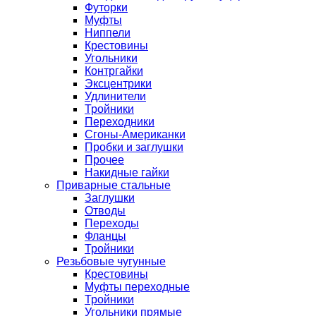
Футорки
Муфты
Ниппели
Крестовины
Угольники
Контргайки
Эксцентрики
Удлинители
Тройники
Переходники
Сгоны-Американки
Пробки и заглушки
Прочее
Накидные гайки
Приварные стальные
Заглушки
Отводы
Переходы
Фланцы
Тройники
Резьбовые чугунные
Крестовины
Муфты переходные
Тройники
Угольники прямые