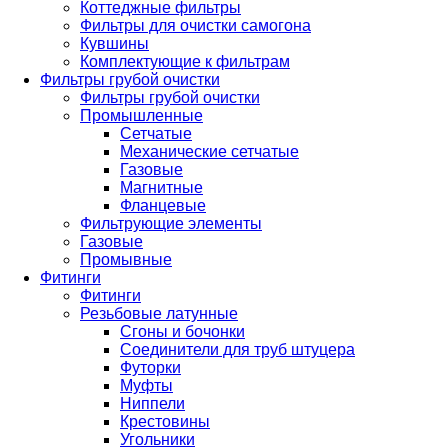
Коттеджные фильтры
Фильтры для очистки самогона
Кувшины
Комплектующие к фильтрам
Фильтры грубой очистки
Фильтры грубой очистки
Промышленные
Сетчатые
Механические сетчатые
Газовые
Магнитные
Фланцевые
Фильтрующие элементы
Газовые
Промывные
Фитинги
Фитинги
Резьбовые латунные
Сгоны и бочонки
Соединители для труб штуцера
Футорки
Муфты
Ниппели
Крестовины
Угольники