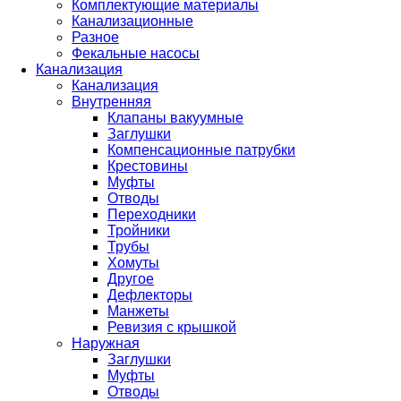
Комплектующие материалы
Канализационные
Разное
Фекальные насосы
Канализация
Канализация
Внутренняя
Клапаны вакуумные
Заглушки
Компенсационные патрубки
Крестовины
Муфты
Отводы
Переходники
Тройники
Трубы
Хомуты
Другое
Дефлекторы
Манжеты
Ревизия с крышкой
Наружная
Заглушки
Муфты
Отводы