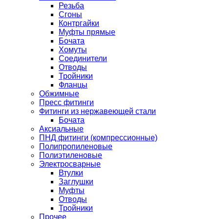
Резьба
Сгоны
Контргайки
Муфты прямые
Бочата
Хомуты
Соединители
Отводы
Тройники
Фланцы
Обжимные
Пресс фитинги
Фитинги из нержавеющей стали
Бочата
Аксиальные
ПНД фитинги (компрессионные)
Полипропиленовые
Полиэтиленовые
Электросварные
Втулки
Заглушки
Муфты
Отводы
Тройники
Прочее