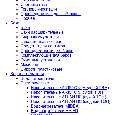
Счетчики газа
Тепловычислители
Присоединители для счётчиков
Прочее
Баки
Баки
Баки расширительные
Гидроаккумуляторы
Емкости пластиковые
Средства для септиков
Принадлежности для баков
Комплектующие для баков
Очистные установки
Мембраны
Ёмкости пластиковые
Водонагреватели
Водонагреватели
Электрические
Накопительные ARISTON (медный ТЭН)
Накопительные ARISTON (сухой ТЭН)
Накопительные ATLANTIC (сухой ТЭН)
Накопительные ATLANTIC (медный ТЭН)
Водонагреватели MIDEA
Водонагреватели HAIER