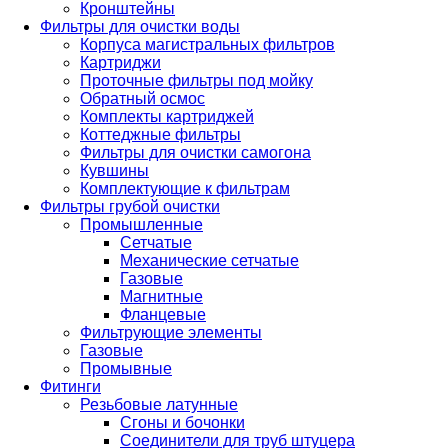
Кронштейны
Фильтры для очистки воды
Корпуса магистральных фильтров
Картриджи
Проточные фильтры под мойку
Обратный осмос
Комплекты картриджей
Коттеджные фильтры
Фильтры для очистки самогона
Кувшины
Комплектующие к фильтрам
Фильтры грубой очистки
Промышленные
Сетчатые
Механические сетчатые
Газовые
Магнитные
Фланцевые
Фильтрующие элементы
Газовые
Промывные
Фитинги
Резьбовые латунные
Сгоны и бочонки
Соединители для труб штуцера