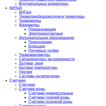
Внутрипольные конвекторы
КИПиА
КИПиА
Термопреобразователи и термопары
Термометры
Манометры
Показывающие
Электроконтактные
Дополнительное оборудование
Переходники
Бобышки
Петлевые трубки
Термоманометры
Сигнализаторы загазованности
Датчики, реле
Датчики температуры
Прочее
Системы антипротечки
Счетчики
Счетчики
Счетчики воды
Счетчики универсальные
Счетчики горячей воды
Счетчики холодной воды
Счетчики тепла