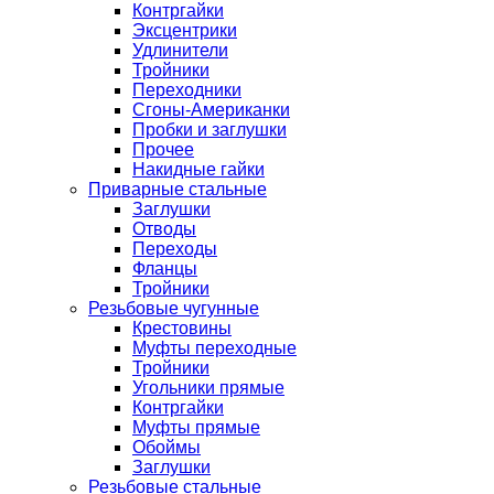
Контргайки
Эксцентрики
Удлинители
Тройники
Переходники
Сгоны-Американки
Пробки и заглушки
Прочее
Накидные гайки
Приварные стальные
Заглушки
Отводы
Переходы
Фланцы
Тройники
Резьбовые чугунные
Крестовины
Муфты переходные
Тройники
Угольники прямые
Контргайки
Муфты прямые
Обоймы
Заглушки
Резьбовые стальные