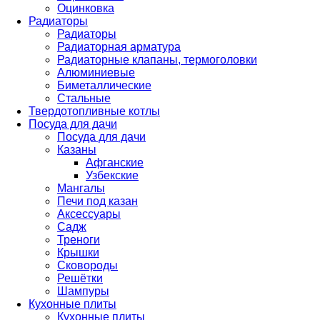
Оцинковка
Радиаторы
Радиаторы
Радиаторная арматура
Радиаторные клапаны, термоголовки
Алюминиевые
Биметаллические
Стальные
Твердотопливные котлы
Посуда для дачи
Посуда для дачи
Казаны
Афганские
Узбекские
Мангалы
Печи под казан
Аксессуары
Садж
Треноги
Крышки
Сковороды
Решётки
Шампуры
Кухонные плиты
Кухонные плиты