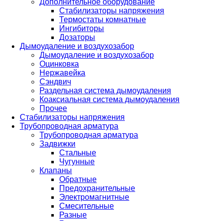
Дополнительное оборудование
Стабилизаторы напряжения
Термостаты комнатные
Ингибиторы
Дозаторы
Дымоудаление и воздухозабор
Дымоудаление и воздухозабор
Оцинковка
Нержавейка
Сэндвич
Раздельная система дымоудаления
Коаксиальная система дымоудаления
Прочее
Стабилизаторы напряжения
Трубопроводная арматура
Трубопроводная арматура
Задвижки
Стальные
Чугунные
Клапаны
Обратные
Предохранительные
Электромагнитные
Смесительные
Разные