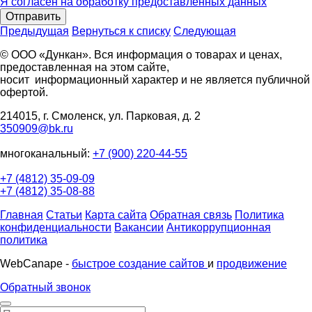
Я согласен на обработку предоставленных данных
Отправить
Предыдущая
Вернуться к списку
Следующая
© ООО «Дункан». Вся информация о товарах и ценах,
предоставленная на этом сайте,
носит информационный характер и не является публичной
офертой.
214015, г. Смоленск, ул. Парковая, д. 2
350909@bk.ru
многоканальный:
+7 (900) 220-44-55
+7 (4812) 35-09-09
+7 (4812) 35-08-88
Главная
Статьи
Карта сайта
Обратная связь
Политика
конфиденциальности
Вакансии
Антикоррупционная
политика
WebCanape -
быстрое создание сайтов
и
продвижение
Обратный звонок