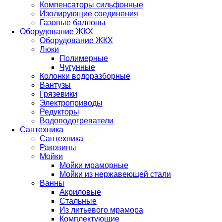
Компенсаторы сильфонные
Изолирующие соединения
Газовые баллоны
Оборудование ЖКХ
Оборудование ЖКХ
Люки
Полимерные
Чугунные
Колонки водоразборные
Вантузы
Грязевики
Электроприводы
Редукторы
Водоподогреватели
Сантехника
Сантехника
Раковины
Мойки
Мойки мраморные
Мойки из нержавеющей стали
Ванны
Акриловые
Стальные
Из литьевого мрамора
Комплектующие