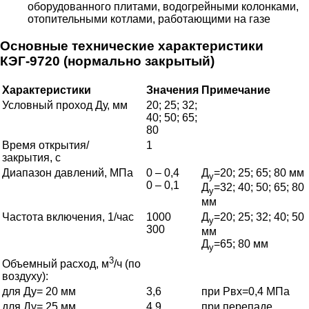
оборудованного плитами, водогрейными колонками,
отопительными котлами, работающими на газе
Основные технические характеристики
КЭГ-9720 (нормально закрытый)
Характеристики
Значения
Примечание
Условный проход Ду, мм
20; 25; 32;
40; 50; 65;
80
Время открытия/
1
закрытия, с
Диапазон давлений, МПа
0 – 0,4
Д
=20; 25; 65; 80 мм
у
0 – 0,1
Д
=32; 40; 50; 65; 80
у
мм
Частота включения, 1/час
1000
Д
=20; 25; 32; 40; 50
у
300
мм
Д
=65; 80 мм
у
3
Объемный расход, м
/ч (по
воздуху):
для Ду= 20 мм
3,6
при Рвх=0,4 МПа
для Ду= 25 мм
4,9
при перепаде