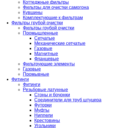
Коттеджные фильтры
Фильтры для очистки самогона
Кувшины
Комплектующие к фильтрам
Фильтры грубой очистки
Фильтры грубой очистки
Промышленные
Сетчатые
Механические сетчатые
Газовые
Магнитные
Фланцевые
Фильтрующие элементы
Газовые
Промывные
Фитинги
Фитинги
Резьбовые латунные
Сгоны и бочонки
Соединители для труб штуцера
Футорки
Муфты
Ниппели
Крестовины
Угольники