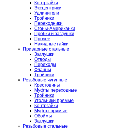
Контргайки
Эксцентрики
Удлинители
Тройники
Переходники
Сгоны-Американки
Пробки и заглушки
Прочее
Накидные гайки
Приварные стальные
Заглушки
Отводы
Переходы
Фланцы
Тройники
Резьбовые чугунные
Крестовины
Муфты переходные
Тройники
Угольники прямые
Контргайки
Муфты прямые
Обоймы
Заглушки
Резьбовые стальные