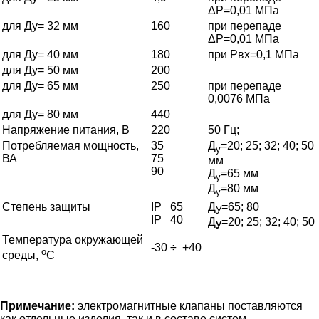
ΔР=0,01 МПа
для Ду= 32 мм
160
при перепаде
ΔР=0,01 МПа
для Ду= 40 мм
180
при Рвх=0,1 МПа
для Ду= 50 мм
200
для Ду= 65 мм
250
при перепаде
0,0076 МПа
для Ду= 80 мм
440
Напряжение питания, В
220
50 Гц;
Потребляемая мощность,
35
Д
=20; 25; 32; 40; 50
у
ВА
75
мм
90
Д
=65 мм
у
Д
=80 мм
у
Степень защиты
IP 65
Д
=65; 80
У
IP 40
Д
=20; 25; 32; 40; 50
У
Температура окружающей
-30 ÷ +40
о
среды,
С
Примечание:
электромагнитные клапаны поставляются
как отдельные изделия, так и в составе систем