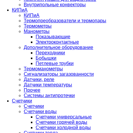
Внутрипольные конвекторы
КИПиА
КИПиА
Термопреобразователи и термопары
Термометры
Манометры
Показывающие
Электроконтактные
Дополнительное оборудование
Переходники
Бобышки
Петлевые трубки
Термоманометры
Сигнализаторы загазованности
Датчики, реле
Датчики температуры
Прочее
Системы антипротечки
Счетчики
Счетчики
Счетчики воды
Счетчики универсальные
Счетчики горячей воды
Счетчики холодной воды
Счетчики тепла