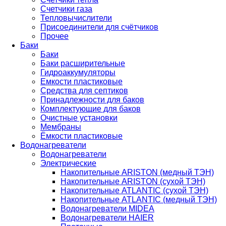
Счетчики газа
Тепловычислители
Присоединители для счётчиков
Прочее
Баки
Баки
Баки расширительные
Гидроаккумуляторы
Емкости пластиковые
Средства для септиков
Принадлежности для баков
Комплектующие для баков
Очистные установки
Мембраны
Ёмкости пластиковые
Водонагреватели
Водонагреватели
Электрические
Накопительные ARISTON (медный ТЭН)
Накопительные ARISTON (сухой ТЭН)
Накопительные ATLANTIC (сухой ТЭН)
Накопительные ATLANTIC (медный ТЭН)
Водонагреватели MIDEA
Водонагреватели HAIER