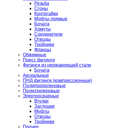
Резьба
Сгоны
Контргайки
Муфты прямые
Бочата
Хомуты
Соединители
Отводы
Тройники
Фланцы
Обжимные
Пресс фитинги
Фитинги из нержавеющей стали
Бочата
Аксиальные
ПНД фитинги (компрессионные)
Полипропиленовые
Полиэтиленовые
Электросварные
Втулки
Заглушки
Муфты
Отводы
Тройники
Прочее