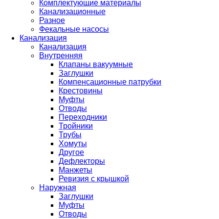
Комплектующие материалы
Канализационные
Разное
Фекальные насосы
Канализация
Канализация
Внутренняя
Клапаны вакуумные
Заглушки
Компенсационные патрубки
Крестовины
Муфты
Отводы
Переходники
Тройники
Трубы
Хомуты
Другое
Дефлекторы
Манжеты
Ревизия с крышкой
Наружная
Заглушки
Муфты
Отводы