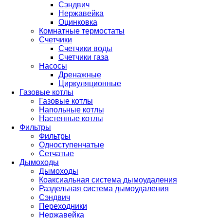
Сэндвич
Нержавейка
Оцинковка
Комнатные термостаты
Счетчики
Счетчики воды
Счетчики газа
Насосы
Дренажные
Циркуляционные
Газовые котлы
Газовые котлы
Напольные котлы
Настенные котлы
Фильтры
Фильтры
Одноступенчатые
Сетчатые
Дымоходы
Дымоходы
Коаксиальная система дымоудаления
Раздельная система дымоудаления
Сэндвич
Переходники
Нержавейка