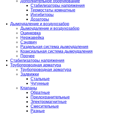
Дополнительное оборудование
Стабилизаторы напряжения
Термостаты комнатные
Ингибиторы
Дозаторы
Дымоудаление и воздухозабор
Дымоудаление и воздухозабор
Оцинковка
Нержавейка
Сэндвич
Раздельная система дымоудаления
Коаксиальная система дымоудаления
Прочее
Стабилизаторы напряжения
Трубопроводная арматура
Трубопроводная арматура
Задвижки
Стальные
Чугунные
Клапаны
Обратные
Предохранительные
Электромагнитные
Смесительные
Разные