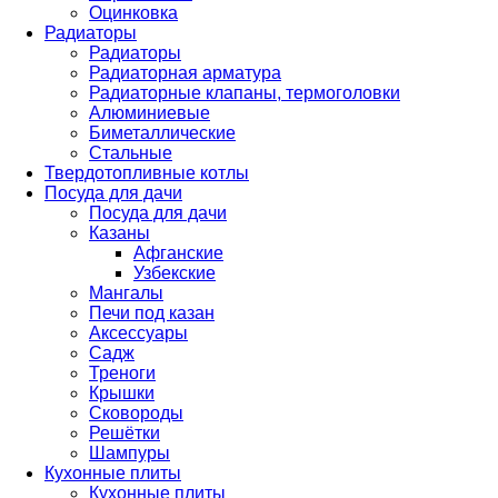
Оцинковка
Радиаторы
Радиаторы
Радиаторная арматура
Радиаторные клапаны, термоголовки
Алюминиевые
Биметаллические
Стальные
Твердотопливные котлы
Посуда для дачи
Посуда для дачи
Казаны
Афганские
Узбекские
Мангалы
Печи под казан
Аксессуары
Садж
Треноги
Крышки
Сковороды
Решётки
Шампуры
Кухонные плиты
Кухонные плиты