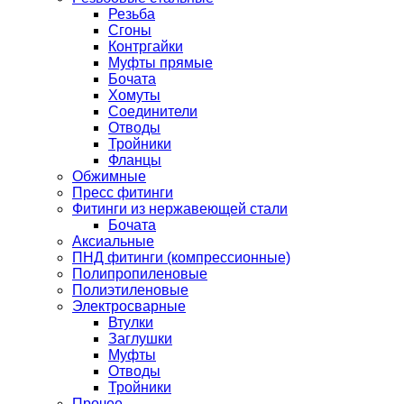
Резьба
Сгоны
Контргайки
Муфты прямые
Бочата
Хомуты
Соединители
Отводы
Тройники
Фланцы
Обжимные
Пресс фитинги
Фитинги из нержавеющей стали
Бочата
Аксиальные
ПНД фитинги (компрессионные)
Полипропиленовые
Полиэтиленовые
Электросварные
Втулки
Заглушки
Муфты
Отводы
Тройники
Прочее