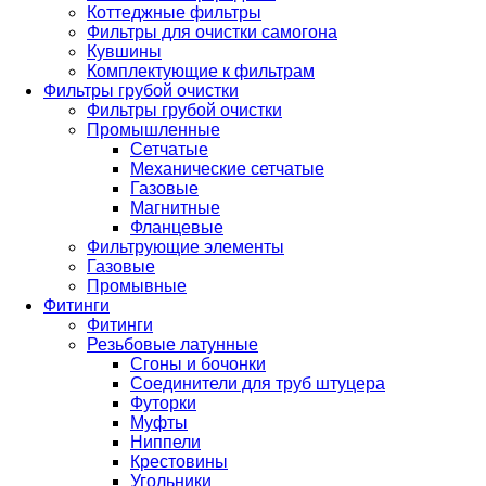
Коттеджные фильтры
Фильтры для очистки самогона
Кувшины
Комплектующие к фильтрам
Фильтры грубой очистки
Фильтры грубой очистки
Промышленные
Сетчатые
Механические сетчатые
Газовые
Магнитные
Фланцевые
Фильтрующие элементы
Газовые
Промывные
Фитинги
Фитинги
Резьбовые латунные
Сгоны и бочонки
Соединители для труб штуцера
Футорки
Муфты
Ниппели
Крестовины
Угольники