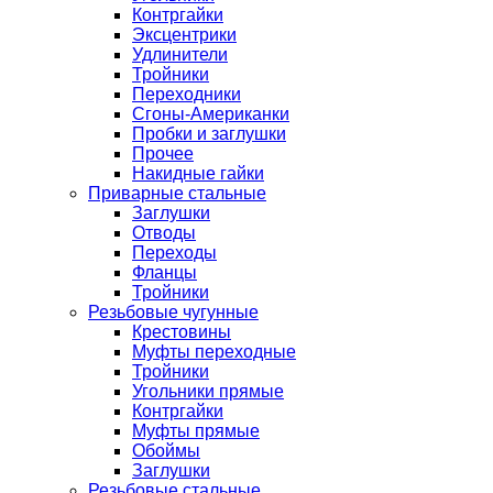
Контргайки
Эксцентрики
Удлинители
Тройники
Переходники
Сгоны-Американки
Пробки и заглушки
Прочее
Накидные гайки
Приварные стальные
Заглушки
Отводы
Переходы
Фланцы
Тройники
Резьбовые чугунные
Крестовины
Муфты переходные
Тройники
Угольники прямые
Контргайки
Муфты прямые
Обоймы
Заглушки
Резьбовые стальные