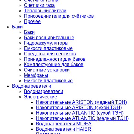
Счетчики газа
Тепловычислители
Присоединители для счётчиков
Прочее
Баки
Баки
Баки расширительные
Гидроаккумуляторы
Емкости пластиковые
Средства для септиков
Принадлежности для баков
Комплектующие для баков
Очистные установки
Мембраны
Ёмкости пластиковые
Водонагреватели
Водонагреватели
Электрические
Накопительные ARISTON (медный ТЭН)
Накопительные ARISTON (сухой ТЭН)
Накопительные ATLANTIC (сухой ТЭН)
Накопительные ATLANTIC (медный ТЭН)
Водонагреватели MIDEA
Водонагреватели HAIER