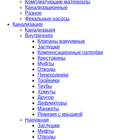
Комплектующие материалы
Канализационные
Разное
Фекальные насосы
Канализация
Канализация
Внутренняя
Клапаны вакуумные
Заглушки
Компенсационные патрубки
Крестовины
Муфты
Отводы
Переходники
Тройники
Трубы
Хомуты
Другое
Дефлекторы
Манжеты
Ревизия с крышкой
Наружная
Заглушки
Муфты
Отводы