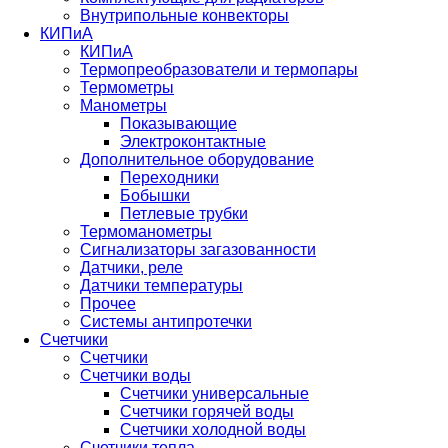
Внутрипольные конвекторы
КИПиА
КИПиА
Термопреобразователи и термопары
Термометры
Манометры
Показывающие
Электроконтактные
Дополнительное оборудование
Переходники
Бобышки
Петлевые трубки
Термоманометры
Сигнализаторы загазованности
Датчики, реле
Датчики температуры
Прочее
Системы антипротечки
Счетчики
Счетчики
Счетчики воды
Счетчики универсальные
Счетчики горячей воды
Счетчики холодной воды
Счетчики тепла