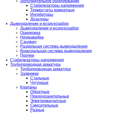
Дополнительное оборудование
Стабилизаторы напряжения
Термостаты комнатные
Ингибиторы
Дозаторы
Дымоудаление и воздухозабор
Дымоудаление и воздухозабор
Оцинковка
Нержавейка
Сэндвич
Раздельная система дымоудаления
Коаксиальная система дымоудаления
Прочее
Стабилизаторы напряжения
Трубопроводная арматура
Трубопроводная арматура
Задвижки
Стальные
Чугунные
Клапаны
Обратные
Предохранительные
Электромагнитные
Смесительные
Разные