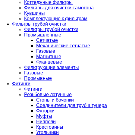
Коттеджные фильтры
Фильтры для очистки самогона
Кувшины
Комплектующие к фильтрам
Фильтры грубой очистки
Фильтры грубой очистки
Промышленные
Сетчатые
Механические сетчатые
Газовые
Магнитные
Фланцевые
Фильтрующие элементы
Газовые
Промывные
Фитинги
Фитинги
Резьбовые латунные
Сгоны и бочонки
Соединители для труб штуцера
Футорки
Муфты
Ниппели
Крестовины
Угольники