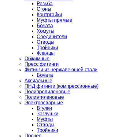
Резьба
Сгоны
Контргайки
Муфты прямые
Бочата
Хомуты
Соединители
Отводы
Тройники
Фланцы
Обжимные
Пресс фитинги
Фитинги из нержавеющей стали
Бочата
Аксиальные
ПНД фитинги (компрессионные)
Полипропиленовые
Полиэтиленовые
Электросварные
Втулки
Заглушки
Муфты
Отводы
Тройники
Прочее