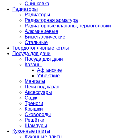
Оцинковка
Радиаторы
Радиаторы
Радиаторная арматура
Радиаторные клапаны, термоголовки
Алюминиевые
Биметаллические
Стальные
Твердотопливные котлы
Посуда для дачи
Посуда для дачи
Казаны
Афганские
Узбекские
Мангалы
Печи под казан
Аксессуары
Садж
Треноги
Крышки
Сковороды
Решётки
Шампуры
Кухонные плиты
Кухонные плиты