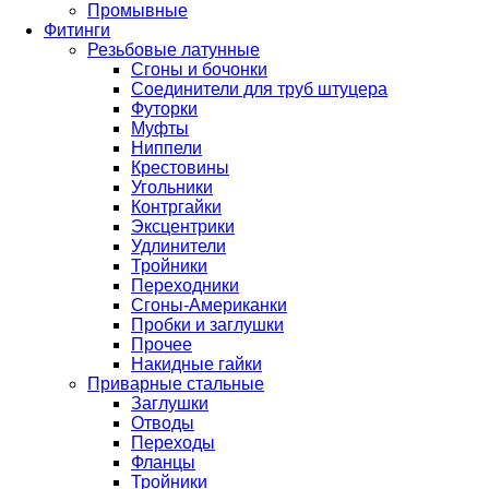
Промывные
Фитинги
Резьбовые латунные
Сгоны и бочонки
Соединители для труб штуцера
Футорки
Муфты
Ниппели
Крестовины
Угольники
Контргайки
Эксцентрики
Удлинители
Тройники
Переходники
Сгоны-Американки
Пробки и заглушки
Прочее
Накидные гайки
Приварные стальные
Заглушки
Отводы
Переходы
Фланцы
Тройники