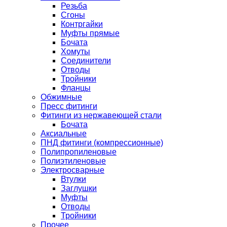
Резьба
Сгоны
Контргайки
Муфты прямые
Бочата
Хомуты
Соединители
Отводы
Тройники
Фланцы
Обжимные
Пресс фитинги
Фитинги из нержавеющей стали
Бочата
Аксиальные
ПНД фитинги (компрессионные)
Полипропиленовые
Полиэтиленовые
Электросварные
Втулки
Заглушки
Муфты
Отводы
Тройники
Прочее