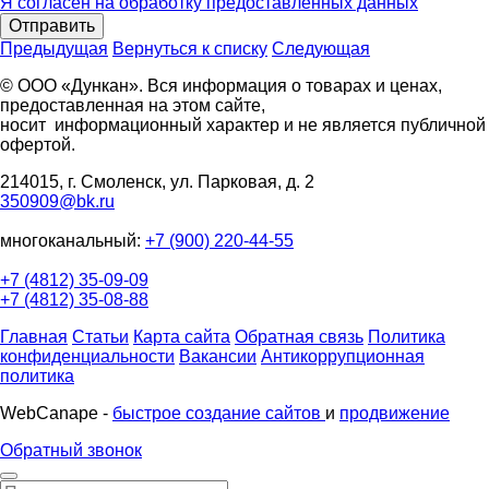
Я согласен на обработку предоставленных данных
Отправить
Предыдущая
Вернуться к списку
Следующая
© ООО «Дункан». Вся информация о товарах и ценах,
предоставленная на этом сайте,
носит информационный характер и не является публичной
офертой.
214015, г. Смоленск, ул. Парковая, д. 2
350909@bk.ru
многоканальный:
+7 (900) 220-44-55
+7 (4812) 35-09-09
+7 (4812) 35-08-88
Главная
Статьи
Карта сайта
Обратная связь
Политика
конфиденциальности
Вакансии
Антикоррупционная
политика
WebCanape -
быстрое создание сайтов
и
продвижение
Обратный звонок