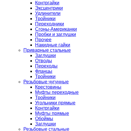
Контргайки
Эксцентрики
Удлинители
Тройники
Переходники
Сгоны-Американки
Пробки и заглушки
Прочее
Накидные гайки
Приварные стальные
Заглушки
Отводы
Переходы
Фланцы
Тройники
Резьбовые чугунные
Крестовины
Муфты переходные
Тройники
Угольники прямые
Контргайки
Муфты прямые
Обоймы
Заглушки
Резьбовые стальные