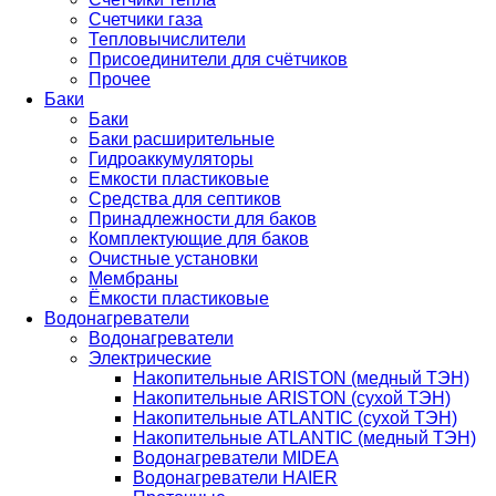
Счетчики газа
Тепловычислители
Присоединители для счётчиков
Прочее
Баки
Баки
Баки расширительные
Гидроаккумуляторы
Емкости пластиковые
Средства для септиков
Принадлежности для баков
Комплектующие для баков
Очистные установки
Мембраны
Ёмкости пластиковые
Водонагреватели
Водонагреватели
Электрические
Накопительные ARISTON (медный ТЭН)
Накопительные ARISTON (сухой ТЭН)
Накопительные ATLANTIC (сухой ТЭН)
Накопительные ATLANTIC (медный ТЭН)
Водонагреватели MIDEA
Водонагреватели HAIER