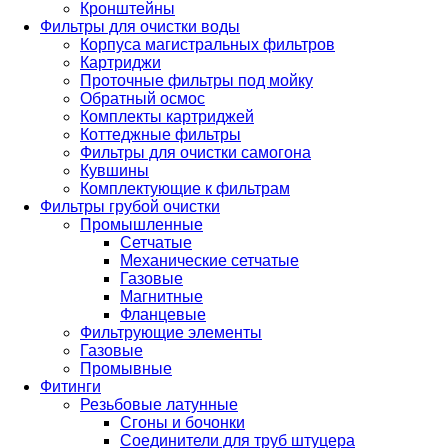
Кронштейны
Фильтры для очистки воды
Корпуса магистральных фильтров
Картриджи
Проточные фильтры под мойку
Обратный осмос
Комплекты картриджей
Коттеджные фильтры
Фильтры для очистки самогона
Кувшины
Комплектующие к фильтрам
Фильтры грубой очистки
Промышленные
Сетчатые
Механические сетчатые
Газовые
Магнитные
Фланцевые
Фильтрующие элементы
Газовые
Промывные
Фитинги
Резьбовые латунные
Сгоны и бочонки
Соединители для труб штуцера