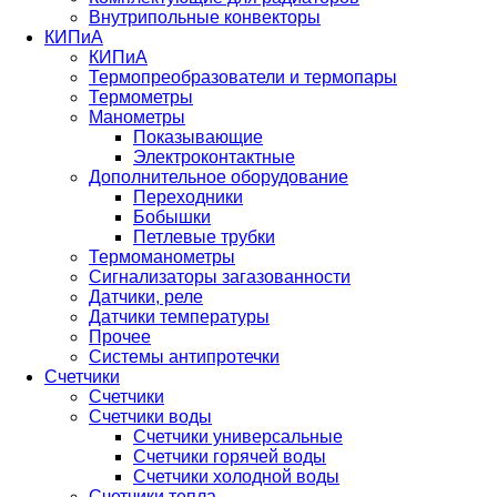
Внутрипольные конвекторы
КИПиА
КИПиА
Термопреобразователи и термопары
Термометры
Манометры
Показывающие
Электроконтактные
Дополнительное оборудование
Переходники
Бобышки
Петлевые трубки
Термоманометры
Сигнализаторы загазованности
Датчики, реле
Датчики температуры
Прочее
Системы антипротечки
Счетчики
Счетчики
Счетчики воды
Счетчики универсальные
Счетчики горячей воды
Счетчики холодной воды
Счетчики тепла