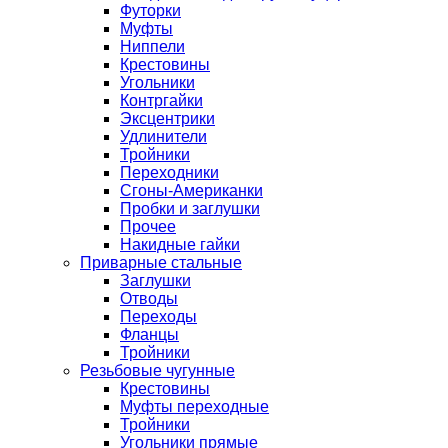
Футорки
Муфты
Ниппели
Крестовины
Угольники
Контргайки
Эксцентрики
Удлинители
Тройники
Переходники
Сгоны-Американки
Пробки и заглушки
Прочее
Накидные гайки
Приварные стальные
Заглушки
Отводы
Переходы
Фланцы
Тройники
Резьбовые чугунные
Крестовины
Муфты переходные
Тройники
Угольники прямые