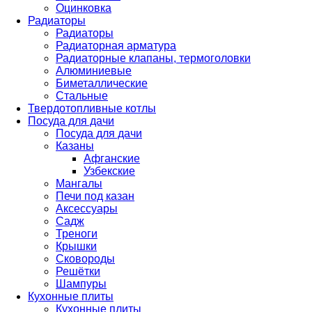
Оцинковка
Радиаторы
Радиаторы
Радиаторная арматура
Радиаторные клапаны, термоголовки
Алюминиевые
Биметаллические
Стальные
Твердотопливные котлы
Посуда для дачи
Посуда для дачи
Казаны
Афганские
Узбекские
Мангалы
Печи под казан
Аксессуары
Садж
Треноги
Крышки
Сковороды
Решётки
Шампуры
Кухонные плиты
Кухонные плиты