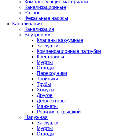
Комплектующие материалы
Канализационные
Разное
Фекальные насосы
Канализация
Канализация
Внутренняя
Клапаны вакуумные
Заглушки
Компенсационные патрубки
Крестовины
Муфты
Отводы
Переходники
Тройники
Трубы
Хомуты
Другое
Дефлекторы
Манжеты
Ревизия с крышкой
Наружная
Заглушки
Муфты
Отводы