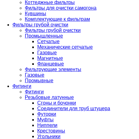
Коттеджные фильтры
Фильтры для очистки самогона
Кувшины
Комплектующие к фильтрам
Фильтры грубой очистки
Фильтры грубой очистки
Промышленные
Сетчатые
Механические сетчатые
Газовые
Магнитные
Фланцевые
Фильтрующие элементы
Газовые
Промывные
Фитинги
Фитинги
Резьбовые латунные
Сгоны и бочонки
Соединители для труб штуцера
Футорки
Муфты
Ниппели
Крестовины
Угольники