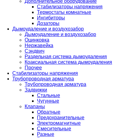
Дополнительное оборудование
Стабилизаторы напряжения
Термостаты комнатные
Ингибиторы
Дозаторы
Дымоудаление и воздухозабор
Дымоудаление и воздухозабор
Оцинковка
Нержавейка
Сэндвич
Раздельная система дымоудаления
Коаксиальная система дымоудаления
Прочее
Стабилизаторы напряжения
Трубопроводная арматура
Трубопроводная арматура
Задвижки
Стальные
Чугунные
Клапаны
Обратные
Предохранительные
Электромагнитные
Смесительные
Разные