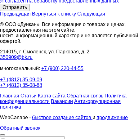
Я согласен на обработку предоставленных данных
Отправить
Предыдущая
Вернуться к списку
Следующая
© ООО «Дункан». Вся информация о товарах и ценах,
предоставленная на этом сайте,
носит информационный характер и не является публичной
офертой.
214015, г. Смоленск, ул. Парковая, д. 2
350909@bk.ru
многоканальный:
+7 (900) 220-44-55
+7 (4812) 35-09-09
+7 (4812) 35-08-88
Главная
Статьи
Карта сайта
Обратная связь
Политика
конфиденциальности
Вакансии
Антикоррупционная
политика
WebCanape -
быстрое создание сайтов
и
продвижение
Обратный звонок