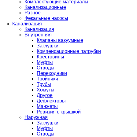
Комплектующие материалы
Канализационные
Разное
Фекальные насосы
Канализация
Канализация
Внутренняя
Клапаны вакуумные
Заглушки
Компенсационные патрубки
Крестовины
Муфты
Отводы
Переходники
Тройники
Трубы
Хомуты
Другое
Дефлекторы
Манжеты
Ревизия с крышкой
Наружная
Заглушки
Муфты
Отводы