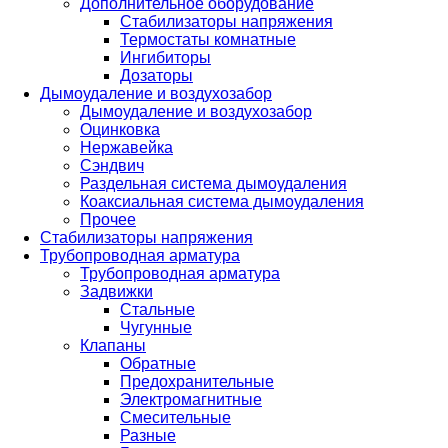
Дополнительное оборудование
Стабилизаторы напряжения
Термостаты комнатные
Ингибиторы
Дозаторы
Дымоудаление и воздухозабор
Дымоудаление и воздухозабор
Оцинковка
Нержавейка
Сэндвич
Раздельная система дымоудаления
Коаксиальная система дымоудаления
Прочее
Стабилизаторы напряжения
Трубопроводная арматура
Трубопроводная арматура
Задвижки
Стальные
Чугунные
Клапаны
Обратные
Предохранительные
Электромагнитные
Смесительные
Разные