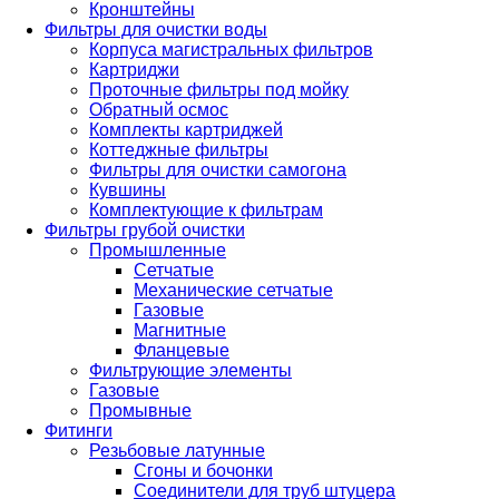
Кронштейны
Фильтры для очистки воды
Корпуса магистральных фильтров
Картриджи
Проточные фильтры под мойку
Обратный осмос
Комплекты картриджей
Коттеджные фильтры
Фильтры для очистки самогона
Кувшины
Комплектующие к фильтрам
Фильтры грубой очистки
Промышленные
Сетчатые
Механические сетчатые
Газовые
Магнитные
Фланцевые
Фильтрующие элементы
Газовые
Промывные
Фитинги
Резьбовые латунные
Сгоны и бочонки
Соединители для труб штуцера