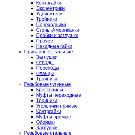
Контргайки
Эксцентрики
Удлинители
Тройники
Переходники
Сгоны-Американки
Пробки и заглушки
Прочее
Накидные гайки
Приварные стальные
Заглушки
Отводы
Переходы
Фланцы
Тройники
Резьбовые чугунные
Крестовины
Муфты переходные
Тройники
Угольники прямые
Контргайки
Муфты прямые
Обоймы
Заглушки
Резьбовые стальные