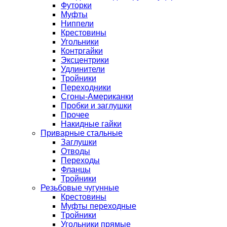
Футорки
Муфты
Ниппели
Крестовины
Угольники
Контргайки
Эксцентрики
Удлинители
Тройники
Переходники
Сгоны-Американки
Пробки и заглушки
Прочее
Накидные гайки
Приварные стальные
Заглушки
Отводы
Переходы
Фланцы
Тройники
Резьбовые чугунные
Крестовины
Муфты переходные
Тройники
Угольники прямые