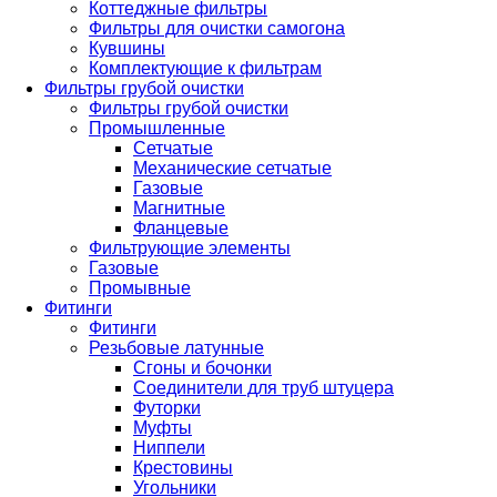
Коттеджные фильтры
Фильтры для очистки самогона
Кувшины
Комплектующие к фильтрам
Фильтры грубой очистки
Фильтры грубой очистки
Промышленные
Сетчатые
Механические сетчатые
Газовые
Магнитные
Фланцевые
Фильтрующие элементы
Газовые
Промывные
Фитинги
Фитинги
Резьбовые латунные
Сгоны и бочонки
Соединители для труб штуцера
Футорки
Муфты
Ниппели
Крестовины
Угольники