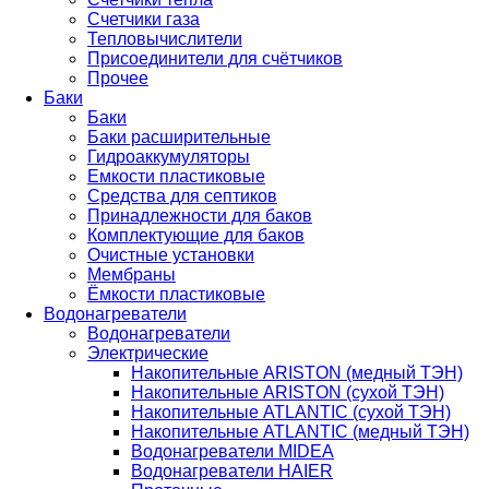
Счетчики газа
Тепловычислители
Присоединители для счётчиков
Прочее
Баки
Баки
Баки расширительные
Гидроаккумуляторы
Емкости пластиковые
Средства для септиков
Принадлежности для баков
Комплектующие для баков
Очистные установки
Мембраны
Ёмкости пластиковые
Водонагреватели
Водонагреватели
Электрические
Накопительные ARISTON (медный ТЭН)
Накопительные ARISTON (сухой ТЭН)
Накопительные ATLANTIC (сухой ТЭН)
Накопительные ATLANTIC (медный ТЭН)
Водонагреватели MIDEA
Водонагреватели HAIER