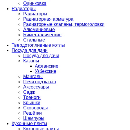
Оцинковка
Радиаторы
Радиаторы
Радиаторная арматура
Радиаторные клапаны, термоголовки
Алюминиевые
Биметаллические
Стальные
Твердотопливные котлы
Посуда для дачи
Посуда для дачи
Казаны
Афганские
Узбекские
Мангалы
Печи под казан
Аксессуары
Садж
Треноги
Крышки
Сковороды
Решётки
Шампуры
Кухонные плиты
Кухонные плиты