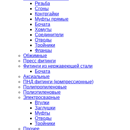
Резьба
Сгоны
Контргайки
Муфты прямые
Бочата
Хомуты
Соединители
Отводы
Тройники
Фланцы
Обжимные
Пресс фитинги
Фитинги из нержавеющей стали
Бочата
Аксиальные
ПНД фитинги (компрессионные)
Полипропиленовые
Полиэтиленовые
Электросварные
Втулки
Заглушки
Муфты
Отводы
Тройники
Прочее