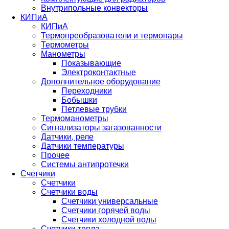
Внутрипольные конвекторы
КИПиА
КИПиА
Термопреобразователи и термопары
Термометры
Манометры
Показывающие
Электроконтактные
Дополнительное оборудование
Переходники
Бобышки
Петлевые трубки
Термоманометры
Сигнализаторы загазованности
Датчики, реле
Датчики температуры
Прочее
Системы антипротечки
Счетчики
Счетчики
Счетчики воды
Счетчики универсальные
Счетчики горячей воды
Счетчики холодной воды
Счетчики тепла