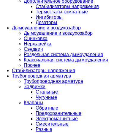
Дополнительное оборудование
Стабилизаторы напряжения
Термостаты комнатные
Ингибиторы
Дозаторы
Дымоудаление и воздухозабор
Дымоудаление и воздухозабор
Оцинковка
Нержавейка
Сэндвич
Раздельная система дымоудаления
Коаксиальная система дымоудаления
Прочее
Стабилизаторы напряжения
Трубопроводная арматура
Трубопроводная арматура
Задвижки
Стальные
Чугунные
Клапаны
Обратные
Предохранительные
Электромагнитные
Смесительные
Разные