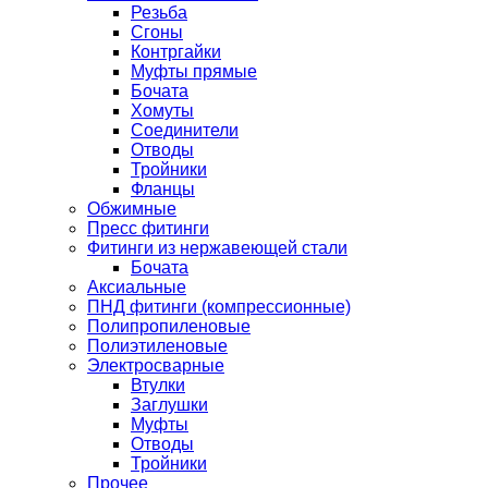
Резьба
Сгоны
Контргайки
Муфты прямые
Бочата
Хомуты
Соединители
Отводы
Тройники
Фланцы
Обжимные
Пресс фитинги
Фитинги из нержавеющей стали
Бочата
Аксиальные
ПНД фитинги (компрессионные)
Полипропиленовые
Полиэтиленовые
Электросварные
Втулки
Заглушки
Муфты
Отводы
Тройники
Прочее