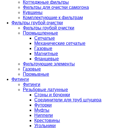
Коттеджные фильтры
Фильтры для очистки самогона
Кувшины
Комплектующие к фильтрам
Фильтры грубой очистки
Фильтры грубой очистки
Промышленные
Сетчатые
Механические сетчатые
Газовые
Магнитные
Фланцевые
Фильтрующие элементы
Газовые
Промывные
Фитинги
Фитинги
Резьбовые латунные
Сгоны и бочонки
Соединители для труб штуцера
Футорки
Муфты
Ниппели
Крестовины
Угольники