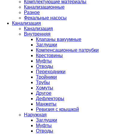
Комплектующие материалы
Канализационные
Разное
Фекальные насосы
Канализация
Канализация
Внутренняя
Клапаны вакуумные
Заглушки
Компенсационные патрубки
Крестовины
Муфты
Отводы
Переходники
Тройники
Трубы
Хомуты
Другое
Дефлекторы
Манжеты
Ревизия с крышкой
Наружная
Заглушки
Муфты
Отводы