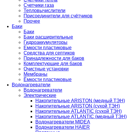
Счетчики газа
Тепловычислители
Присоединители для счётчиков
Прочее
Баки
Баки
Баки расширительные
Гидроаккумуляторы
Емкости пластиковые
Средства для септиков
Принадлежности для баков
Комплектующие для баков
Очистные установки
Мембраны
Ёмкости пластиковые
Водонагреватели
Водонагреватели
Электрические
Накопительные ARISTON (медный ТЭН)
Накопительные ARISTON (сухой ТЭН)
Накопительные ATLANTIC (сухой ТЭН)
Накопительные ATLANTIC (медный ТЭН)
Водонагреватели MIDEA
Водонагреватели HAIER