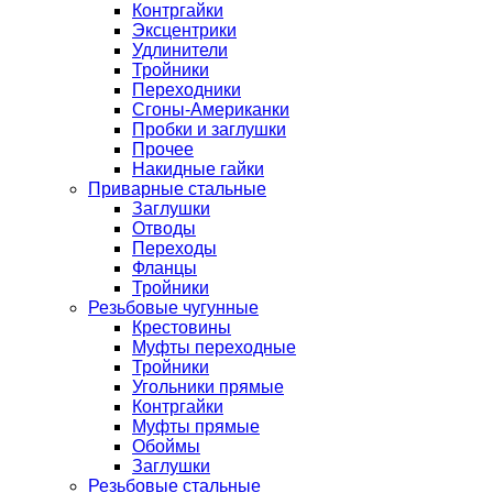
Контргайки
Эксцентрики
Удлинители
Тройники
Переходники
Сгоны-Американки
Пробки и заглушки
Прочее
Накидные гайки
Приварные стальные
Заглушки
Отводы
Переходы
Фланцы
Тройники
Резьбовые чугунные
Крестовины
Муфты переходные
Тройники
Угольники прямые
Контргайки
Муфты прямые
Обоймы
Заглушки
Резьбовые стальные