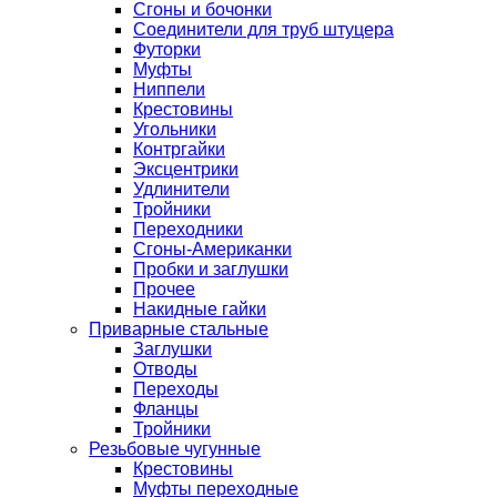
Сгоны и бочонки
Соединители для труб штуцера
Футорки
Муфты
Ниппели
Крестовины
Угольники
Контргайки
Эксцентрики
Удлинители
Тройники
Переходники
Сгоны-Американки
Пробки и заглушки
Прочее
Накидные гайки
Приварные стальные
Заглушки
Отводы
Переходы
Фланцы
Тройники
Резьбовые чугунные
Крестовины
Муфты переходные