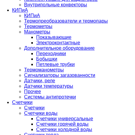
Внутрипольные конвекторы
КИПиА
КИПиА
Термопреобразователи и термопары
Термометры
Манометры
Показывающие
Электроконтактные
Дополнительное оборудование
Переходники
Бобышки
Петлевые трубки
Термоманометры
Сигнализаторы загазованности
Датчики, реле
Датчики температуры
Прочее
Системы антипротечки
Счетчики
Счетчики
Счетчики воды
Счетчики универсальные
Счетчики горячей воды
Счетчики холодной воды
Счетчики тепла