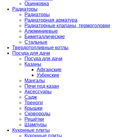
Оцинковка
Радиаторы
Радиаторы
Радиаторная арматура
Радиаторные клапаны, термоголовки
Алюминиевые
Биметаллические
Стальные
Твердотопливные котлы
Посуда для дачи
Посуда для дачи
Казаны
Афганские
Узбекские
Мангалы
Печи под казан
Аксессуары
Садж
Треноги
Крышки
Сковороды
Решётки
Шампуры
Кухонные плиты
Кухонные плиты