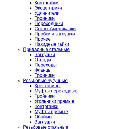
Контргайки
Эксцентрики
Удлинители
Тройники
Переходники
Сгоны-Американки
Пробки и заглушки
Прочее
Накидные гайки
Приварные стальные
Заглушки
Отводы
Переходы
Фланцы
Тройники
Резьбовые чугунные
Крестовины
Муфты переходные
Тройники
Угольники прямые
Контргайки
Муфты прямые
Обоймы
Заглушки
Резьбовые стальные