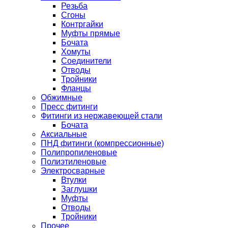
Резьба
Сгоны
Контргайки
Муфты прямые
Бочата
Хомуты
Соединители
Отводы
Тройники
Фланцы
Обжимные
Пресс фитинги
Фитинги из нержавеющей стали
Бочата
Аксиальные
ПНД фитинги (компрессионные)
Полипропиленовые
Полиэтиленовые
Электросварные
Втулки
Заглушки
Муфты
Отводы
Тройники
Прочее