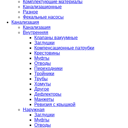
Комплектующие материалы
Канализационные
Разное
Фекальные насосы
Канализация
Канализация
Внутренняя
Клапаны вакуумные
Заглушки
Компенсационные патрубки
Крестовины
Муфты
Отводы
Переходники
Тройники
Трубы
Хомуты
Другое
Дефлекторы
Манжеты
Ревизия с крышкой
Наружная
Заглушки
Муфты
Отводы