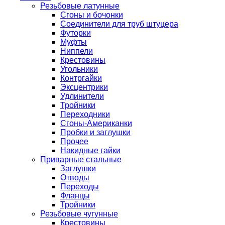
Резьбовые латунные
Сгоны и бочонки
Соединители для труб штуцера
Футорки
Муфты
Ниппели
Крестовины
Угольники
Контргайки
Эксцентрики
Удлинители
Тройники
Переходники
Сгоны-Американки
Пробки и заглушки
Прочее
Накидные гайки
Приварные стальные
Заглушки
Отводы
Переходы
Фланцы
Тройники
Резьбовые чугунные
Крестовины