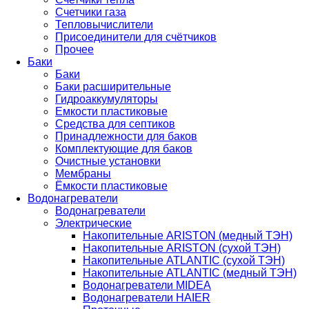
Счетчики газа
Тепловычислители
Присоединители для счётчиков
Прочее
Баки
Баки
Баки расширительные
Гидроаккумуляторы
Емкости пластиковые
Средства для септиков
Принадлежности для баков
Комплектующие для баков
Очистные установки
Мембраны
Ёмкости пластиковые
Водонагреватели
Водонагреватели
Электрические
Накопительные ARISTON (медный ТЭН)
Накопительные ARISTON (сухой ТЭН)
Накопительные ATLANTIC (сухой ТЭН)
Накопительные ATLANTIC (медный ТЭН)
Водонагреватели MIDEA
Водонагреватели HAIER