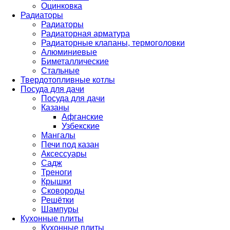
Оцинковка
Радиаторы
Радиаторы
Радиаторная арматура
Радиаторные клапаны, термоголовки
Алюминиевые
Биметаллические
Стальные
Твердотопливные котлы
Посуда для дачи
Посуда для дачи
Казаны
Афганские
Узбекские
Мангалы
Печи под казан
Аксессуары
Садж
Треноги
Крышки
Сковороды
Решётки
Шампуры
Кухонные плиты
Кухонные плиты