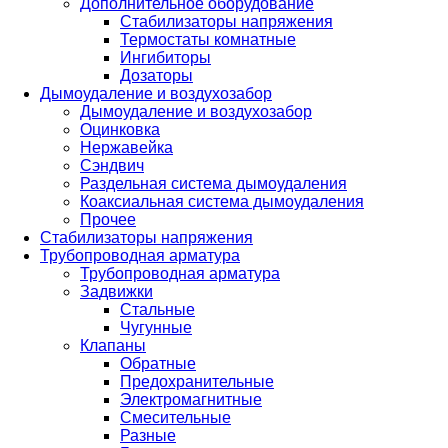
Дополнительное оборудование
Стабилизаторы напряжения
Термостаты комнатные
Ингибиторы
Дозаторы
Дымоудаление и воздухозабор
Дымоудаление и воздухозабор
Оцинковка
Нержавейка
Сэндвич
Раздельная система дымоудаления
Коаксиальная система дымоудаления
Прочее
Стабилизаторы напряжения
Трубопроводная арматура
Трубопроводная арматура
Задвижки
Стальные
Чугунные
Клапаны
Обратные
Предохранительные
Электромагнитные
Смесительные
Разные