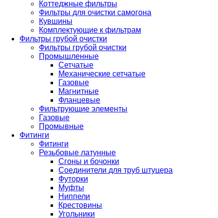
Коттеджные фильтры
Фильтры для очистки самогона
Кувшины
Комплектующие к фильтрам
Фильтры грубой очистки
Фильтры грубой очистки
Промышленные
Сетчатые
Механические сетчатые
Газовые
Магнитные
Фланцевые
Фильтрующие элементы
Газовые
Промывные
Фитинги
Фитинги
Резьбовые латунные
Сгоны и бочонки
Соединители для труб штуцера
Футорки
Муфты
Ниппели
Крестовины
Угольники