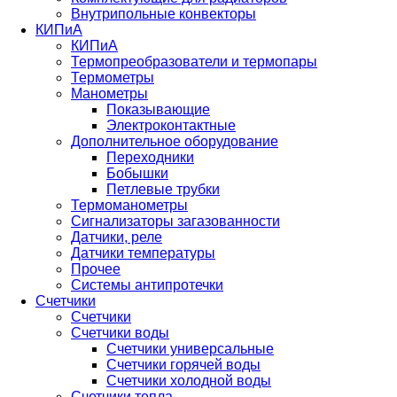
Внутрипольные конвекторы
КИПиА
КИПиА
Термопреобразователи и термопары
Термометры
Манометры
Показывающие
Электроконтактные
Дополнительное оборудование
Переходники
Бобышки
Петлевые трубки
Термоманометры
Сигнализаторы загазованности
Датчики, реле
Датчики температуры
Прочее
Системы антипротечки
Счетчики
Счетчики
Счетчики воды
Счетчики универсальные
Счетчики горячей воды
Счетчики холодной воды
Счетчики тепла