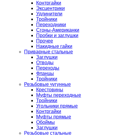
Контргайки
Эксцентрики
Удлинители
Тройники
Переходники
Сгоны-Американки
Пробки и заглушки
Прочее
Накидные гайки
Приварные стальные
Заглушки
Отводы
Переходы
Фланцы
Тройники
Резьбовые чугунные
Крестовины
Муфты переходные
Тройники
Угольники прямые
Контргайки
Муфты прямые
Обоймы
Заглушки
Резьбовые стальные