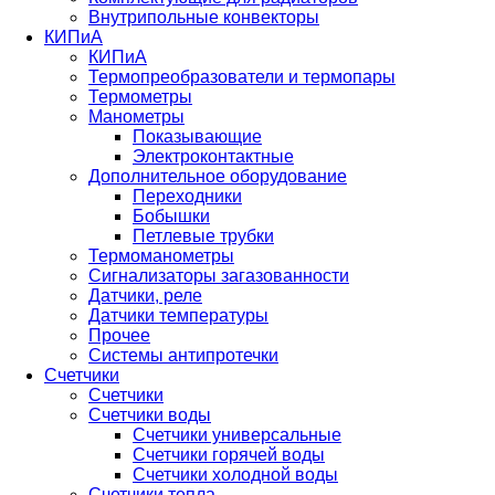
Внутрипольные конвекторы
КИПиА
КИПиА
Термопреобразователи и термопары
Термометры
Манометры
Показывающие
Электроконтактные
Дополнительное оборудование
Переходники
Бобышки
Петлевые трубки
Термоманометры
Сигнализаторы загазованности
Датчики, реле
Датчики температуры
Прочее
Системы антипротечки
Счетчики
Счетчики
Счетчики воды
Счетчики универсальные
Счетчики горячей воды
Счетчики холодной воды
Счетчики тепла