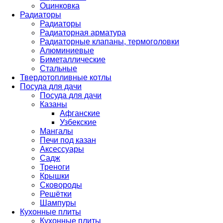
Оцинковка
Радиаторы
Радиаторы
Радиаторная арматура
Радиаторные клапаны, термоголовки
Алюминиевые
Биметаллические
Стальные
Твердотопливные котлы
Посуда для дачи
Посуда для дачи
Казаны
Афганские
Узбекские
Мангалы
Печи под казан
Аксессуары
Садж
Треноги
Крышки
Сковороды
Решётки
Шампуры
Кухонные плиты
Кухонные плиты