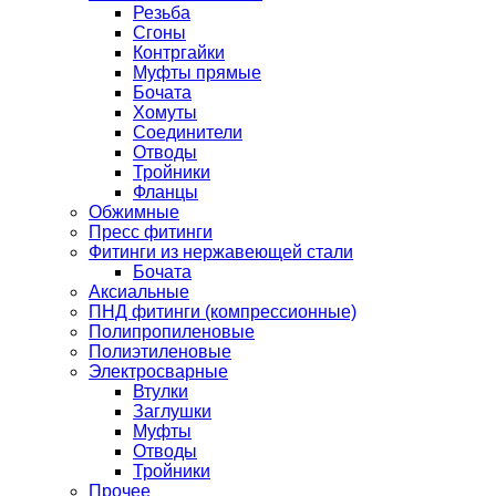
Резьба
Сгоны
Контргайки
Муфты прямые
Бочата
Хомуты
Соединители
Отводы
Тройники
Фланцы
Обжимные
Пресс фитинги
Фитинги из нержавеющей стали
Бочата
Аксиальные
ПНД фитинги (компрессионные)
Полипропиленовые
Полиэтиленовые
Электросварные
Втулки
Заглушки
Муфты
Отводы
Тройники
Прочее