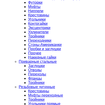
Футорки
Муфты
Ниппели
Крестовины
Угольники
Контргайки
Эксцентрики
Удлинители
Тройники
Переходники
Сгоны-Американки
Пробки и заглушки
Прочее
Накидные гайки
Приварные стальные
Заглушки
Отводы
Переходы
Фланцы
Тройники
Резьбовые чугунные
Крестовины
Муфты переходные
Тройники
Угольники прямые