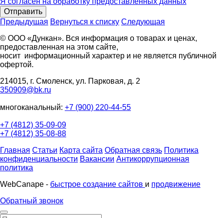
Я согласен на обработку предоставленных данных
Отправить
Предыдущая
Вернуться к списку
Следующая
© ООО «Дункан». Вся информация о товарах и ценах,
предоставленная на этом сайте,
носит информационный характер и не является публичной
офертой.
214015, г. Смоленск, ул. Парковая, д. 2
350909@bk.ru
многоканальный:
+7 (900) 220-44-55
+7 (4812) 35-09-09
+7 (4812) 35-08-88
Главная
Статьи
Карта сайта
Обратная связь
Политика
конфиденциальности
Вакансии
Антикоррупционная
политика
WebCanape -
быстрое создание сайтов
и
продвижение
Обратный звонок