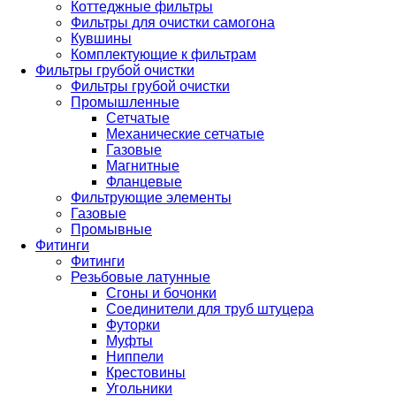
Коттеджные фильтры
Фильтры для очистки самогона
Кувшины
Комплектующие к фильтрам
Фильтры грубой очистки
Фильтры грубой очистки
Промышленные
Сетчатые
Механические сетчатые
Газовые
Магнитные
Фланцевые
Фильтрующие элементы
Газовые
Промывные
Фитинги
Фитинги
Резьбовые латунные
Сгоны и бочонки
Соединители для труб штуцера
Футорки
Муфты
Ниппели
Крестовины
Угольники