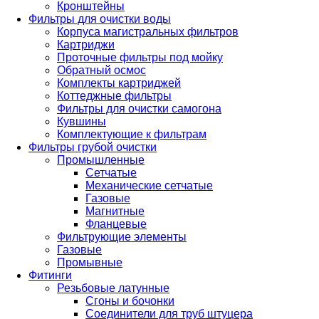
Кронштейны
Фильтры для очистки воды
Корпуса магистральных фильтров
Картриджи
Проточные фильтры под мойку
Обратный осмос
Комплекты картриджей
Коттеджные фильтры
Фильтры для очистки самогона
Кувшины
Комплектующие к фильтрам
Фильтры грубой очистки
Промышленные
Сетчатые
Механические сетчатые
Газовые
Магнитные
Фланцевые
Фильтрующие элементы
Газовые
Промывные
Фитинги
Резьбовые латунные
Сгоны и бочонки
Соединители для труб штуцера