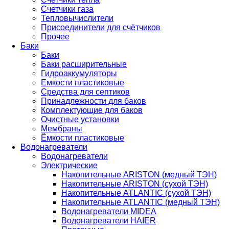
Счетчики газа
Тепловычислители
Присоединители для счётчиков
Прочее
Баки
Баки
Баки расширительные
Гидроаккумуляторы
Емкости пластиковые
Средства для септиков
Принадлежности для баков
Комплектующие для баков
Очистные установки
Мембраны
Ёмкости пластиковые
Водонагреватели
Водонагреватели
Электрические
Накопительные ARISTON (медный ТЭН)
Накопительные ARISTON (сухой ТЭН)
Накопительные ATLANTIC (сухой ТЭН)
Накопительные ATLANTIC (медный ТЭН)
Водонагреватели MIDEA
Водонагреватели HAIER