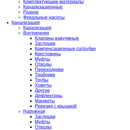
Комплектующие материалы
Канализационные
Разное
Фекальные насосы
Канализация
Канализация
Внутренняя
Клапаны вакуумные
Заглушки
Компенсационные патрубки
Крестовины
Муфты
Отводы
Переходники
Тройники
Трубы
Хомуты
Другое
Дефлекторы
Манжеты
Ревизия с крышкой
Наружная
Заглушки
Муфты
Отводы