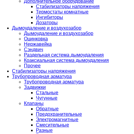
Дополнительное оборудование
Стабилизаторы напряжения
Термостаты комнатные
Ингибиторы
Дозаторы
Дымоудаление и воздухозабор
Дымоудаление и воздухозабор
Оцинковка
Нержавейка
Сэндвич
Раздельная система дымоудаления
Коаксиальная система дымоудаления
Прочее
Стабилизаторы напряжения
Трубопроводная арматура
Трубопроводная арматура
Задвижки
Стальные
Чугунные
Клапаны
Обратные
Предохранительные
Электромагнитные
Смесительные
Разные