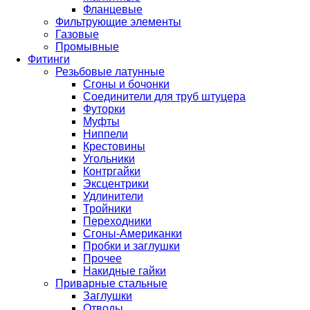
Фланцевые
Фильтрующие элементы
Газовые
Промывные
Фитинги
Резьбовые латунные
Сгоны и бочонки
Соединители для труб штуцера
Футорки
Муфты
Ниппели
Крестовины
Угольники
Контргайки
Эксцентрики
Удлинители
Тройники
Переходники
Сгоны-Американки
Пробки и заглушки
Прочее
Накидные гайки
Приварные стальные
Заглушки
Отводы