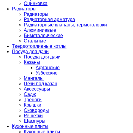
Оцинковка
Радиаторы
Радиаторы
Радиаторная арматура
Радиаторные клапаны, термоголовки
Алюминиевые
Биметаллические
Стальные
Твердотопливные котлы
Посуда для дачи
Посуда для дачи
Казаны
Афганские
Узбекские
Мангалы
Печи под казан
Аксессуары
Садж
Треноги
Крышки
Сковороды
Решётки
Шампуры
Кухонные плиты
Кухонные плиты