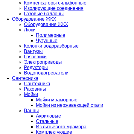
Компенсаторы сильфонные
Изолирующие соединения
Газовые баллоны
Оборудование ЖКХ
Оборудование ЖКХ
Люки
Полимерные
Чугунные
Колонки водоразборные
Вантузы
Грязевики
Электроприводы
Редукторы
Водоподогреватели
Сантехника
Сантехника
Раковины
Мойки
Мойки мраморные
Мойки из нержавеющей стали
Ванны
Акриловые
Стальные
Из литьевого мрамора
Комплектующие