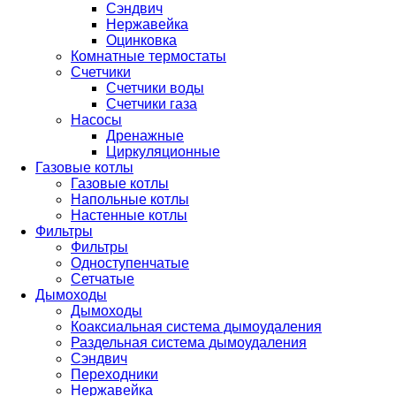
Сэндвич
Нержавейка
Оцинковка
Комнатные термостаты
Счетчики
Счетчики воды
Счетчики газа
Насосы
Дренажные
Циркуляционные
Газовые котлы
Газовые котлы
Напольные котлы
Настенные котлы
Фильтры
Фильтры
Одноступенчатые
Сетчатые
Дымоходы
Дымоходы
Коаксиальная система дымоудаления
Раздельная система дымоудаления
Сэндвич
Переходники
Нержавейка