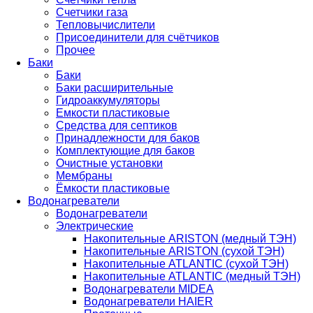
Счетчики газа
Тепловычислители
Присоединители для счётчиков
Прочее
Баки
Баки
Баки расширительные
Гидроаккумуляторы
Емкости пластиковые
Средства для септиков
Принадлежности для баков
Комплектующие для баков
Очистные установки
Мембраны
Ёмкости пластиковые
Водонагреватели
Водонагреватели
Электрические
Накопительные ARISTON (медный ТЭН)
Накопительные ARISTON (сухой ТЭН)
Накопительные ATLANTIC (сухой ТЭН)
Накопительные ATLANTIC (медный ТЭН)
Водонагреватели MIDEA
Водонагреватели HAIER