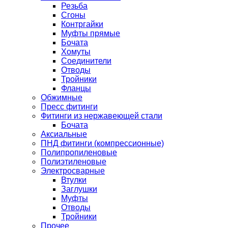
Резьба
Сгоны
Контргайки
Муфты прямые
Бочата
Хомуты
Соединители
Отводы
Тройники
Фланцы
Обжимные
Пресс фитинги
Фитинги из нержавеющей стали
Бочата
Аксиальные
ПНД фитинги (компрессионные)
Полипропиленовые
Полиэтиленовые
Электросварные
Втулки
Заглушки
Муфты
Отводы
Тройники
Прочее