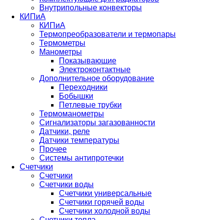
Внутрипольные конвекторы
КИПиА
КИПиА
Термопреобразователи и термопары
Термометры
Манометры
Показывающие
Электроконтактные
Дополнительное оборудование
Переходники
Бобышки
Петлевые трубки
Термоманометры
Сигнализаторы загазованности
Датчики, реле
Датчики температуры
Прочее
Системы антипротечки
Счетчики
Счетчики
Счетчики воды
Счетчики универсальные
Счетчики горячей воды
Счетчики холодной воды
Счетчики тепла