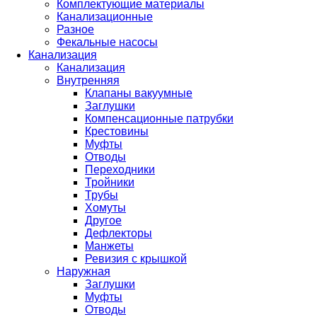
Комплектующие материалы
Канализационные
Разное
Фекальные насосы
Канализация
Канализация
Внутренняя
Клапаны вакуумные
Заглушки
Компенсационные патрубки
Крестовины
Муфты
Отводы
Переходники
Тройники
Трубы
Хомуты
Другое
Дефлекторы
Манжеты
Ревизия с крышкой
Наружная
Заглушки
Муфты
Отводы