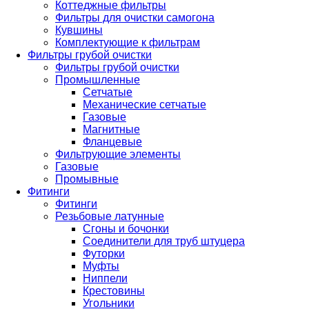
Коттеджные фильтры
Фильтры для очистки самогона
Кувшины
Комплектующие к фильтрам
Фильтры грубой очистки
Фильтры грубой очистки
Промышленные
Сетчатые
Механические сетчатые
Газовые
Магнитные
Фланцевые
Фильтрующие элементы
Газовые
Промывные
Фитинги
Фитинги
Резьбовые латунные
Сгоны и бочонки
Соединители для труб штуцера
Футорки
Муфты
Ниппели
Крестовины
Угольники