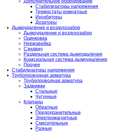
Дополнительное оборудование
Стабилизаторы напряжения
Термостаты комнатные
Ингибиторы
Дозаторы
Дымоудаление и воздухозабор
Дымоудаление и воздухозабор
Оцинковка
Нержавейка
Сэндвич
Раздельная система дымоудаления
Коаксиальная система дымоудаления
Прочее
Стабилизаторы напряжения
Трубопроводная арматура
Трубопроводная арматура
Задвижки
Стальные
Чугунные
Клапаны
Обратные
Предохранительные
Электромагнитные
Смесительные
Разные