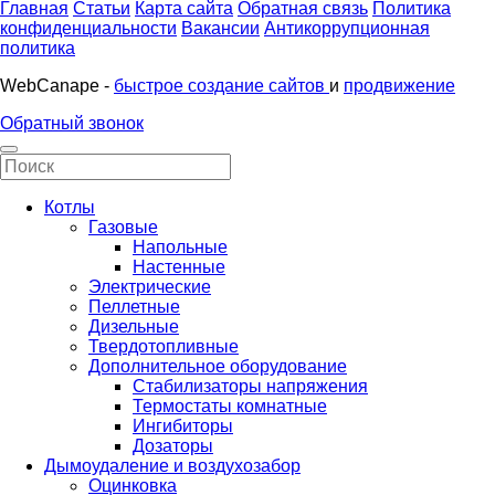
Главная
Статьи
Карта сайта
Обратная связь
Политика
конфиденциальности
Вакансии
Антикоррупционная
политика
WebCanape -
быстрое создание сайтов
и
продвижение
Обратный звонок
Котлы
Газовые
Напольные
Настенные
Электрические
Пеллетные
Дизельные
Твердотопливные
Дополнительное оборудование
Стабилизаторы напряжения
Термостаты комнатные
Ингибиторы
Дозаторы
Дымоудаление и воздухозабор
Оцинковка