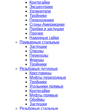
Контргайки
Эксцентрики
Удлинители
Тройники
Переходники
Сгоны-Американки
Пробки и заглушки
Прочее
Накидные гайки
Приварные стальные
Заглушки
Отводы
Переходы
Фланцы
Тройники
Резьбовые чугунные
Крестовины
Муфты переходные
Тройники
Угольники прямые
Контргайки
Муфты прямые
Обоймы
Заглушки
Резьбовые стальные