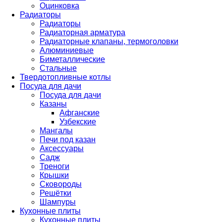
Оцинковка
Радиаторы
Радиаторы
Радиаторная арматура
Радиаторные клапаны, термоголовки
Алюминиевые
Биметаллические
Стальные
Твердотопливные котлы
Посуда для дачи
Посуда для дачи
Казаны
Афганские
Узбекские
Мангалы
Печи под казан
Аксессуары
Садж
Треноги
Крышки
Сковороды
Решётки
Шампуры
Кухонные плиты
Кухонные плиты