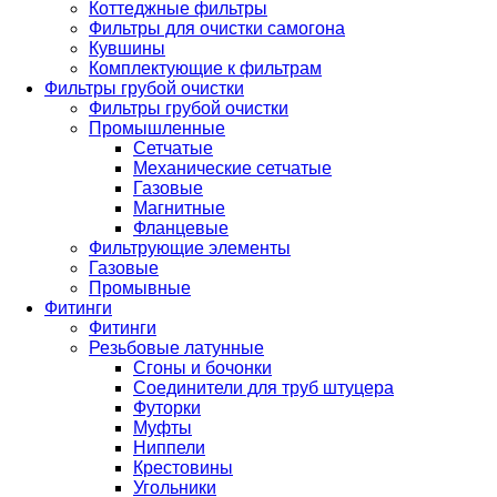
Коттеджные фильтры
Фильтры для очистки самогона
Кувшины
Комплектующие к фильтрам
Фильтры грубой очистки
Фильтры грубой очистки
Промышленные
Сетчатые
Механические сетчатые
Газовые
Магнитные
Фланцевые
Фильтрующие элементы
Газовые
Промывные
Фитинги
Фитинги
Резьбовые латунные
Сгоны и бочонки
Соединители для труб штуцера
Футорки
Муфты
Ниппели
Крестовины
Угольники