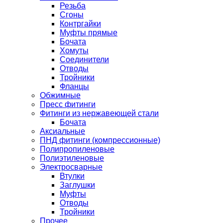
Резьба
Сгоны
Контргайки
Муфты прямые
Бочата
Хомуты
Соединители
Отводы
Тройники
Фланцы
Обжимные
Пресс фитинги
Фитинги из нержавеющей стали
Бочата
Аксиальные
ПНД фитинги (компрессионные)
Полипропиленовые
Полиэтиленовые
Электросварные
Втулки
Заглушки
Муфты
Отводы
Тройники
Прочее