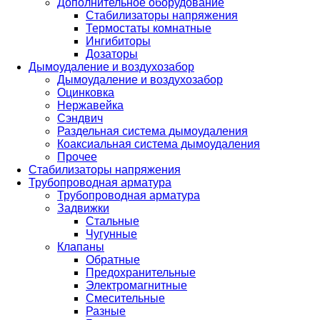
Дополнительное оборудование
Стабилизаторы напряжения
Термостаты комнатные
Ингибиторы
Дозаторы
Дымоудаление и воздухозабор
Дымоудаление и воздухозабор
Оцинковка
Нержавейка
Сэндвич
Раздельная система дымоудаления
Коаксиальная система дымоудаления
Прочее
Стабилизаторы напряжения
Трубопроводная арматура
Трубопроводная арматура
Задвижки
Стальные
Чугунные
Клапаны
Обратные
Предохранительные
Электромагнитные
Смесительные
Разные