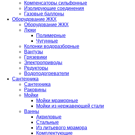
Компенсаторы сильфонные
Изолирующие соединения
Газовые баллоны
Оборудование ЖКХ
Оборудование ЖКХ
Люки
Полимерные
Чугунные
Колонки водоразборные
Вантузы
Грязевики
Электроприводы
Редукторы
Водоподогреватели
Сантехника
Сантехника
Раковины
Мойки
Мойки мраморные
Мойки из нержавеющей стали
Ванны
Акриловые
Стальные
Из литьевого мрамора
Комплектующие