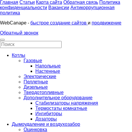
Главная
Статьи
Карта сайта
Обратная связь
Политика
конфиденциальности
Вакансии
Антикоррупционная
политика
WebCanape -
быстрое создание сайтов
и
продвижение
Обратный звонок
Котлы
Газовые
Напольные
Настенные
Электрические
Пеллетные
Дизельные
Твердотопливные
Дополнительное оборудование
Стабилизаторы напряжения
Термостаты комнатные
Ингибиторы
Дозаторы
Дымоудаление и воздухозабор
Оцинковка