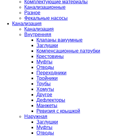
Комплектующие материалы
Канализационные
Разное
Фекальные насосы
Канализация
Канализация
Внутренняя
Клапаны вакуумные
Заглушки
Компенсационные патрубки
Крестовины
Муфты
Отводы
Переходники
Тройники
Трубы
Хомуты
Другое
Дефлекторы
Манжеты
Ревизия с крышкой
Наружная
Заглушки
Муфты
Отводы