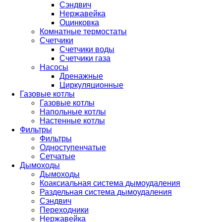
Сэндвич
Нержавейка
Оцинковка
Комнатные термостаты
Счетчики
Счетчики воды
Счетчики газа
Насосы
Дренажные
Циркуляционные
Газовые котлы
Газовые котлы
Напольные котлы
Настенные котлы
Фильтры
Фильтры
Одноступенчатые
Сетчатые
Дымоходы
Дымоходы
Коаксиальная система дымоудаления
Раздельная система дымоудаления
Сэндвич
Переходники
Нержавейка