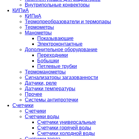
Внутрипольные конвекторы
КИПиА
КИПиА
Термопреобразователи и термопары
Термометры
Манометры
Показывающие
Электроконтактные
Дополнительное оборудование
Переходники
Бобышки
Петлевые трубки
Термоманометры
Сигнализаторы загазованности
Датчики, реле
Датчики температуры
Прочее
Системы антипротечки
Счетчики
Счетчики
Счетчики воды
Счетчики универсальные
Счетчики горячей воды
Счетчики холодной воды
Счетчики тепла