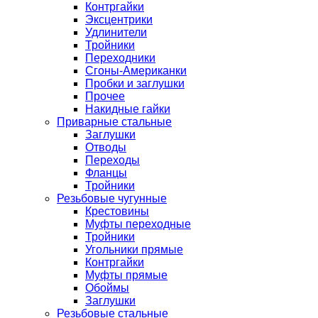
Контргайки
Эксцентрики
Удлинители
Тройники
Переходники
Сгоны-Американки
Пробки и заглушки
Прочее
Накидные гайки
Приварные стальные
Заглушки
Отводы
Переходы
Фланцы
Тройники
Резьбовые чугунные
Крестовины
Муфты переходные
Тройники
Угольники прямые
Контргайки
Муфты прямые
Обоймы
Заглушки
Резьбовые стальные