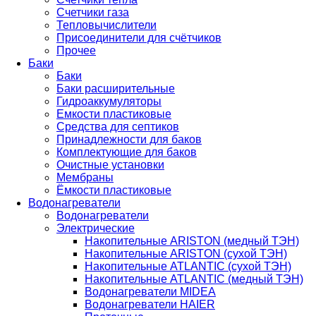
Счетчики газа
Тепловычислители
Присоединители для счётчиков
Прочее
Баки
Баки
Баки расширительные
Гидроаккумуляторы
Емкости пластиковые
Средства для септиков
Принадлежности для баков
Комплектующие для баков
Очистные установки
Мембраны
Ёмкости пластиковые
Водонагреватели
Водонагреватели
Электрические
Накопительные ARISTON (медный ТЭН)
Накопительные ARISTON (сухой ТЭН)
Накопительные ATLANTIC (сухой ТЭН)
Накопительные ATLANTIC (медный ТЭН)
Водонагреватели MIDEA
Водонагреватели HAIER