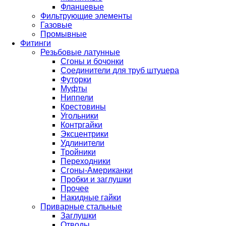
Фланцевые
Фильтрующие элементы
Газовые
Промывные
Фитинги
Резьбовые латунные
Сгоны и бочонки
Соединители для труб штуцера
Футорки
Муфты
Ниппели
Крестовины
Угольники
Контргайки
Эксцентрики
Удлинители
Тройники
Переходники
Сгоны-Американки
Пробки и заглушки
Прочее
Накидные гайки
Приварные стальные
Заглушки
Отводы