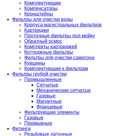
Комплектующие
Компенсаторы
Кронштейны
Фильтры для очистки воды
Корпуса магистральных фильтров
Картриджи
Проточные фильтры под мойку
Обратный осмос
Комплекты картриджей
Коттеджные фильтры
Фильтры для очистки самогона
Кувшины
Комплектующие к фильтрам
Фильтры грубой очистки
Промышленные
Сетчатые
Механические сетчатые
Газовые
Магнитные
Фланцевые
Фильтрующие элементы
Газовые
Промывные
Фитинги
Резьбовые латунные