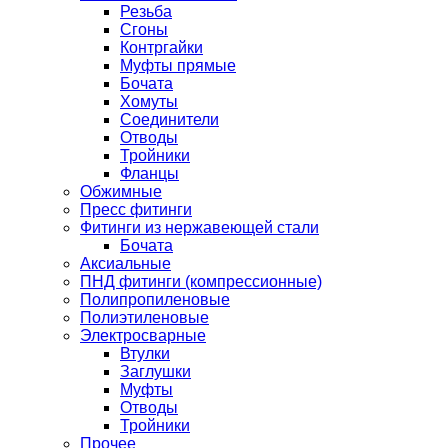
Резьба
Сгоны
Контргайки
Муфты прямые
Бочата
Хомуты
Соединители
Отводы
Тройники
Фланцы
Обжимные
Пресс фитинги
Фитинги из нержавеющей стали
Бочата
Аксиальные
ПНД фитинги (компрессионные)
Полипропиленовые
Полиэтиленовые
Электросварные
Втулки
Заглушки
Муфты
Отводы
Тройники
Прочее