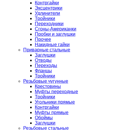
Контргайки
Эксцентрики
Удлинители
Тройники
Переходники
Сгоны-Американки
Пробки и заглушки
Прочее
Накидные гайки
Приварные стальные
Заглушки
Отводы
Переходы
Фланцы
Тройники
Резьбовые чугунные
Крестовины
Муфты переходные
Тройники
Угольники прямые
Контргайки
Муфты прямые
Обоймы
Заглушки
Резьбовые стальные