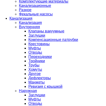
Комплектующие материалы
Канализационные
Разное
Фекальные насосы
Канализация
Канализация
Внутренняя
Клапаны вакуумные
Заглушки
Компенсационные патрубки
Крестовины
Муфты
Отводы
Переходники
Тройники
Трубы
Хомуты
Другое
Дефлекторы
Манжеты
Ревизия с крышкой
Наружная
Заглушки
Муфты
Отводы