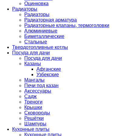
Оцинковка
Радиаторы
Радиаторы
Радиаторная арматура
Радиаторные клапаны, термоголовки
Алюминиевые
Биметаллические
Стальные
Твердотопливные котлы
Посуда для дачи
Посуда для дачи
Казаны
Афганские
Узбекские
Мангалы
Печи под казан
Аксессуары
Садж
Треноги
Крышки
Сковороды
Решётки
Шампуры
Кухонные плиты
Кухонные плиты