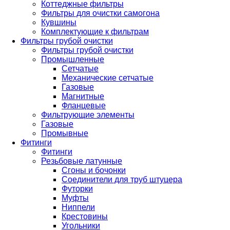
Коттеджные фильтры
Фильтры для очистки самогона
Кувшины
Комплектующие к фильтрам
Фильтры грубой очистки
Фильтры грубой очистки
Промышленные
Сетчатые
Механические сетчатые
Газовые
Магнитные
Фланцевые
Фильтрующие элементы
Газовые
Промывные
Фитинги
Фитинги
Резьбовые латунные
Сгоны и бочонки
Соединители для труб штуцера
Футорки
Муфты
Ниппели
Крестовины
Угольники