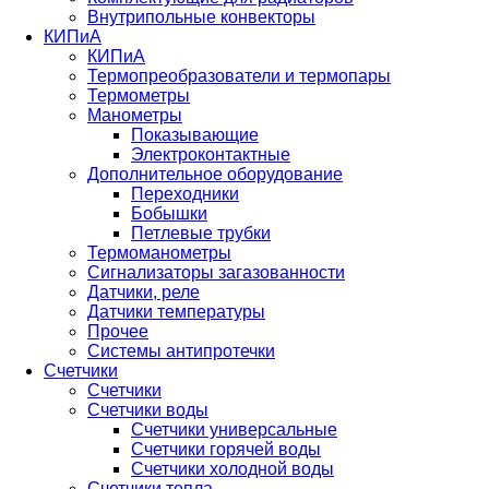
Внутрипольные конвекторы
КИПиА
КИПиА
Термопреобразователи и термопары
Термометры
Манометры
Показывающие
Электроконтактные
Дополнительное оборудование
Переходники
Бобышки
Петлевые трубки
Термоманометры
Сигнализаторы загазованности
Датчики, реле
Датчики температуры
Прочее
Системы антипротечки
Счетчики
Счетчики
Счетчики воды
Счетчики универсальные
Счетчики горячей воды
Счетчики холодной воды
Счетчики тепла