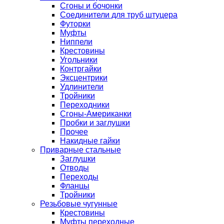
Сгоны и бочонки
Соединители для труб штуцера
Футорки
Муфты
Ниппели
Крестовины
Угольники
Контргайки
Эксцентрики
Удлинители
Тройники
Переходники
Сгоны-Американки
Пробки и заглушки
Прочее
Накидные гайки
Приварные стальные
Заглушки
Отводы
Переходы
Фланцы
Тройники
Резьбовые чугунные
Крестовины
Муфты переходные