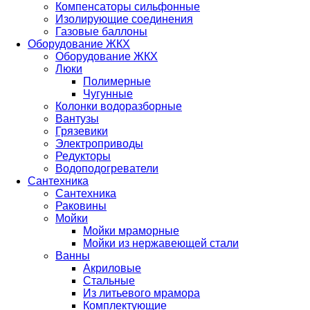
Компенсаторы сильфонные
Изолирующие соединения
Газовые баллоны
Оборудование ЖКХ
Оборудование ЖКХ
Люки
Полимерные
Чугунные
Колонки водоразборные
Вантузы
Грязевики
Электроприводы
Редукторы
Водоподогреватели
Сантехника
Сантехника
Раковины
Мойки
Мойки мраморные
Мойки из нержавеющей стали
Ванны
Акриловые
Стальные
Из литьевого мрамора
Комплектующие