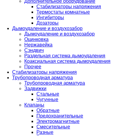
Дополнительное оборудование
Стабилизаторы напряжения
Термостаты комнатные
Ингибиторы
Дозаторы
Дымоудаление и воздухозабор
Дымоудаление и воздухозабор
Оцинковка
Нержавейка
Сэндвич
Раздельная система дымоудаления
Коаксиальная система дымоудаления
Прочее
Стабилизаторы напряжения
Трубопроводная арматура
Трубопроводная арматура
Задвижки
Стальные
Чугунные
Клапаны
Обратные
Предохранительные
Электромагнитные
Смесительные
Разные