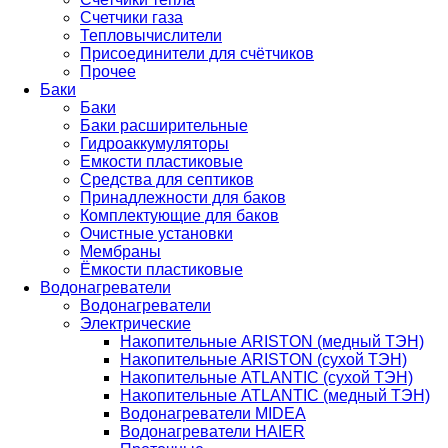
Счетчики газа
Тепловычислители
Присоединители для счётчиков
Прочее
Баки
Баки
Баки расширительные
Гидроаккумуляторы
Емкости пластиковые
Средства для септиков
Принадлежности для баков
Комплектующие для баков
Очистные установки
Мембраны
Ёмкости пластиковые
Водонагреватели
Водонагреватели
Электрические
Накопительные ARISTON (медный ТЭН)
Накопительные ARISTON (сухой ТЭН)
Накопительные ATLANTIC (сухой ТЭН)
Накопительные ATLANTIC (медный ТЭН)
Водонагреватели MIDEA
Водонагреватели HAIER