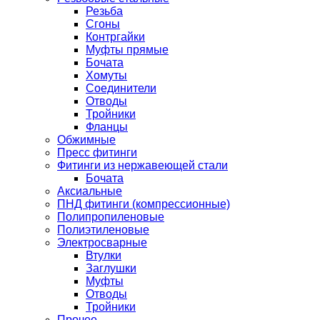
Резьба
Сгоны
Контргайки
Муфты прямые
Бочата
Хомуты
Соединители
Отводы
Тройники
Фланцы
Обжимные
Пресс фитинги
Фитинги из нержавеющей стали
Бочата
Аксиальные
ПНД фитинги (компрессионные)
Полипропиленовые
Полиэтиленовые
Электросварные
Втулки
Заглушки
Муфты
Отводы
Тройники
Прочее