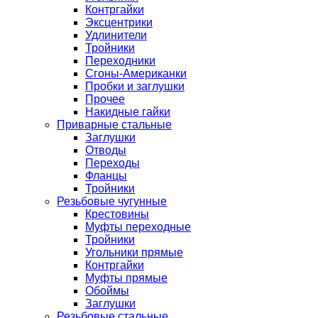
Контргайки
Эксцентрики
Удлинители
Тройники
Переходники
Сгоны-Американки
Пробки и заглушки
Прочее
Накидные гайки
Приварные стальные
Заглушки
Отводы
Переходы
Фланцы
Тройники
Резьбовые чугунные
Крестовины
Муфты переходные
Тройники
Угольники прямые
Контргайки
Муфты прямые
Обоймы
Заглушки
Резьбовые стальные