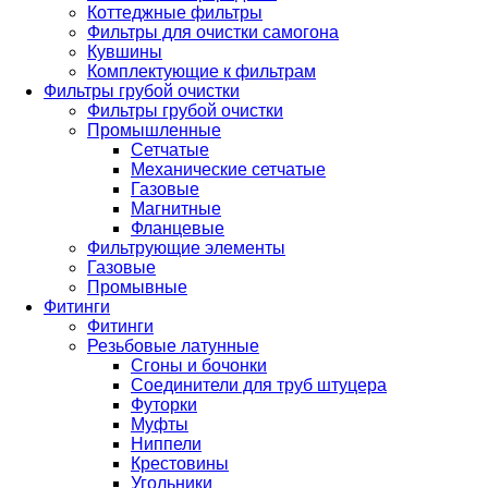
Коттеджные фильтры
Фильтры для очистки самогона
Кувшины
Комплектующие к фильтрам
Фильтры грубой очистки
Фильтры грубой очистки
Промышленные
Сетчатые
Механические сетчатые
Газовые
Магнитные
Фланцевые
Фильтрующие элементы
Газовые
Промывные
Фитинги
Фитинги
Резьбовые латунные
Сгоны и бочонки
Соединители для труб штуцера
Футорки
Муфты
Ниппели
Крестовины
Угольники