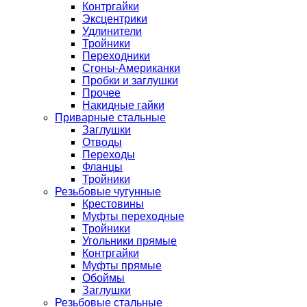
Контргайки
Эксцентрики
Удлинители
Тройники
Переходники
Сгоны-Американки
Пробки и заглушки
Прочее
Накидные гайки
Приварные стальные
Заглушки
Отводы
Переходы
Фланцы
Тройники
Резьбовые чугунные
Крестовины
Муфты переходные
Тройники
Угольники прямые
Контргайки
Муфты прямые
Обоймы
Заглушки
Резьбовые стальные