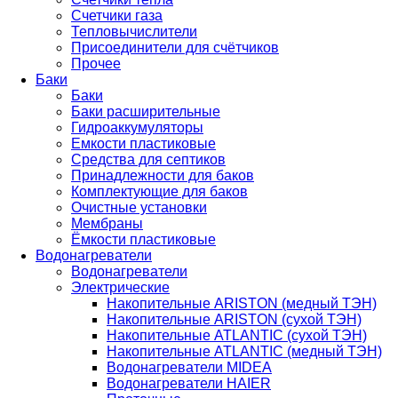
Счетчики газа
Тепловычислители
Присоединители для счётчиков
Прочее
Баки
Баки
Баки расширительные
Гидроаккумуляторы
Емкости пластиковые
Средства для септиков
Принадлежности для баков
Комплектующие для баков
Очистные установки
Мембраны
Ёмкости пластиковые
Водонагреватели
Водонагреватели
Электрические
Накопительные ARISTON (медный ТЭН)
Накопительные ARISTON (сухой ТЭН)
Накопительные ATLANTIC (сухой ТЭН)
Накопительные ATLANTIC (медный ТЭН)
Водонагреватели MIDEA
Водонагреватели HAIER