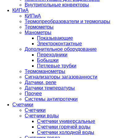
Внутрипольные конвекторы
КИПиА
КИПиА
Термопреобразователи и термопары
Термометры
Манометры
Показывающие
Электроконтактные
Дополнительное оборудование
Переходники
Бобышки
Петлевые трубки
Термоманометры
Сигнализаторы загазованности
Датчики, реле
Датчики температуры
Прочее
Системы антипротечки
Счетчики
Счетчики
Счетчики воды
Счетчики универсальные
Счетчики горячей воды
Счетчики холодной воды
Счетчики тепла