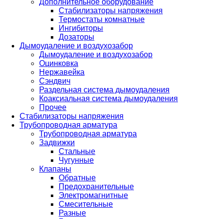
Дополнительное оборудование
Стабилизаторы напряжения
Термостаты комнатные
Ингибиторы
Дозаторы
Дымоудаление и воздухозабор
Дымоудаление и воздухозабор
Оцинковка
Нержавейка
Сэндвич
Раздельная система дымоудаления
Коаксиальная система дымоудаления
Прочее
Стабилизаторы напряжения
Трубопроводная арматура
Трубопроводная арматура
Задвижки
Стальные
Чугунные
Клапаны
Обратные
Предохранительные
Электромагнитные
Смесительные
Разные