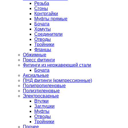
Резьба
Сгоны
Контргайки
Муфты прямые
Бочата
Хомуты
Соединители
Отводы
Тройники
Фланцы
Обжимные
Пресс фитинги
Фитинги из нержавеющей стали
Бочата
Аксиальные
ПНД фитинги (компрессионные)
Полипропиленовые
Полиэтиленовые
Электросварные
Втулки
Заглушки
Муфты
Отводы
Тройники
Прочее