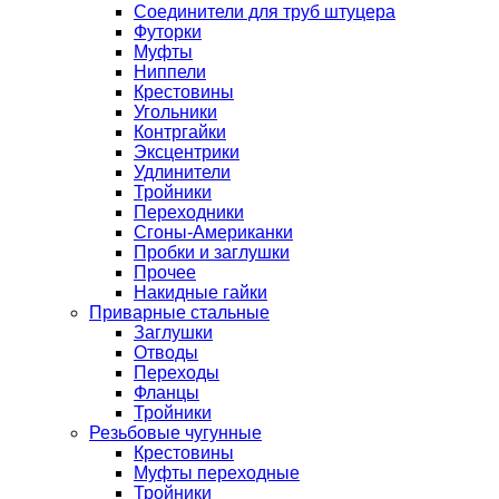
Соединители для труб штуцера
Футорки
Муфты
Ниппели
Крестовины
Угольники
Контргайки
Эксцентрики
Удлинители
Тройники
Переходники
Сгоны-Американки
Пробки и заглушки
Прочее
Накидные гайки
Приварные стальные
Заглушки
Отводы
Переходы
Фланцы
Тройники
Резьбовые чугунные
Крестовины
Муфты переходные
Тройники