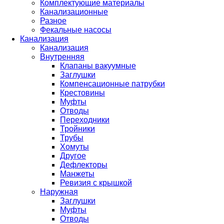
Комплектующие материалы
Канализационные
Разное
Фекальные насосы
Канализация
Канализация
Внутренняя
Клапаны вакуумные
Заглушки
Компенсационные патрубки
Крестовины
Муфты
Отводы
Переходники
Тройники
Трубы
Хомуты
Другое
Дефлекторы
Манжеты
Ревизия с крышкой
Наружная
Заглушки
Муфты
Отводы