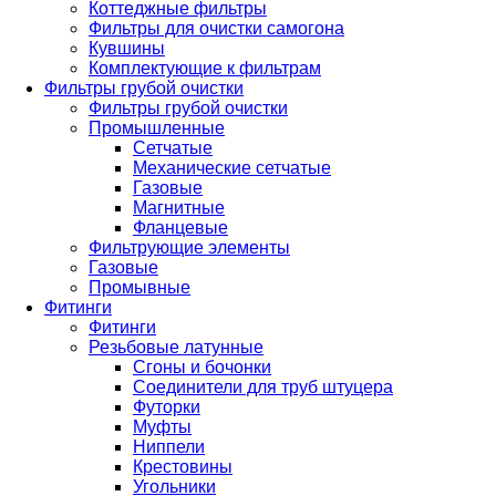
Коттеджные фильтры
Фильтры для очистки самогона
Кувшины
Комплектующие к фильтрам
Фильтры грубой очистки
Фильтры грубой очистки
Промышленные
Сетчатые
Механические сетчатые
Газовые
Магнитные
Фланцевые
Фильтрующие элементы
Газовые
Промывные
Фитинги
Фитинги
Резьбовые латунные
Сгоны и бочонки
Соединители для труб штуцера
Футорки
Муфты
Ниппели
Крестовины
Угольники