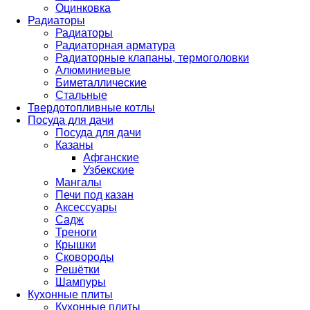
Оцинковка
Радиаторы
Радиаторы
Радиаторная арматура
Радиаторные клапаны, термоголовки
Алюминиевые
Биметаллические
Стальные
Твердотопливные котлы
Посуда для дачи
Посуда для дачи
Казаны
Афганские
Узбекские
Мангалы
Печи под казан
Аксессуары
Садж
Треноги
Крышки
Сковороды
Решётки
Шампуры
Кухонные плиты
Кухонные плиты