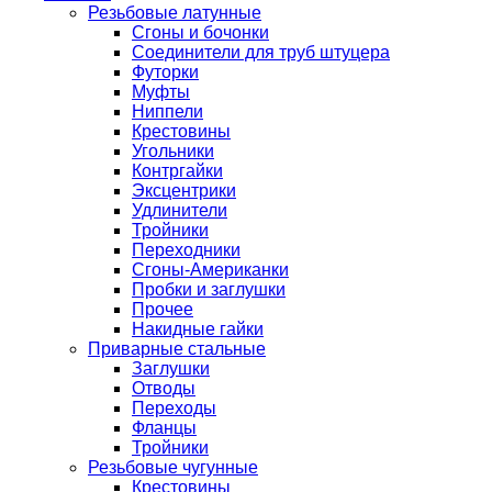
Резьбовые латунные
Сгоны и бочонки
Соединители для труб штуцера
Футорки
Муфты
Ниппели
Крестовины
Угольники
Контргайки
Эксцентрики
Удлинители
Тройники
Переходники
Сгоны-Американки
Пробки и заглушки
Прочее
Накидные гайки
Приварные стальные
Заглушки
Отводы
Переходы
Фланцы
Тройники
Резьбовые чугунные
Крестовины