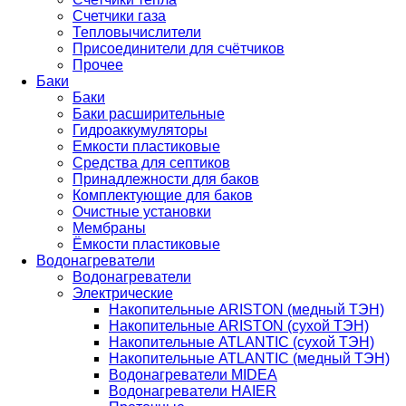
Счетчики газа
Тепловычислители
Присоединители для счётчиков
Прочее
Баки
Баки
Баки расширительные
Гидроаккумуляторы
Емкости пластиковые
Средства для септиков
Принадлежности для баков
Комплектующие для баков
Очистные установки
Мембраны
Ёмкости пластиковые
Водонагреватели
Водонагреватели
Электрические
Накопительные ARISTON (медный ТЭН)
Накопительные ARISTON (сухой ТЭН)
Накопительные ATLANTIC (сухой ТЭН)
Накопительные ATLANTIC (медный ТЭН)
Водонагреватели MIDEA
Водонагреватели HAIER