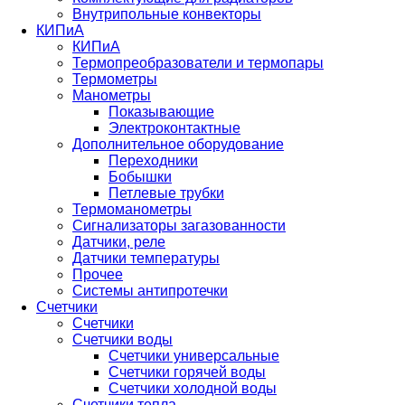
Внутрипольные конвекторы
КИПиА
КИПиА
Термопреобразователи и термопары
Термометры
Манометры
Показывающие
Электроконтактные
Дополнительное оборудование
Переходники
Бобышки
Петлевые трубки
Термоманометры
Сигнализаторы загазованности
Датчики, реле
Датчики температуры
Прочее
Системы антипротечки
Счетчики
Счетчики
Счетчики воды
Счетчики универсальные
Счетчики горячей воды
Счетчики холодной воды
Счетчики тепла