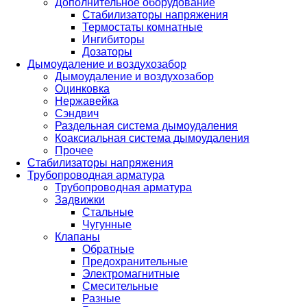
Дополнительное оборудование
Стабилизаторы напряжения
Термостаты комнатные
Ингибиторы
Дозаторы
Дымоудаление и воздухозабор
Дымоудаление и воздухозабор
Оцинковка
Нержавейка
Сэндвич
Раздельная система дымоудаления
Коаксиальная система дымоудаления
Прочее
Стабилизаторы напряжения
Трубопроводная арматура
Трубопроводная арматура
Задвижки
Стальные
Чугунные
Клапаны
Обратные
Предохранительные
Электромагнитные
Смесительные
Разные