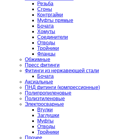
Резьба
Сгоны
Контргайки
Муфты прямые
Бочата
Хомуты
Соединители
Отводы
Тройники
Фланцы
Обжимные
Пресс фитинги
Фитинги из нержавеющей стали
Бочата
Аксиальные
ПНД фитинги (компрессионные)
Полипропиленовые
Полиэтиленовые
Электросварные
Втулки
Заглушки
Муфты
Отводы
Тройники
Прочее