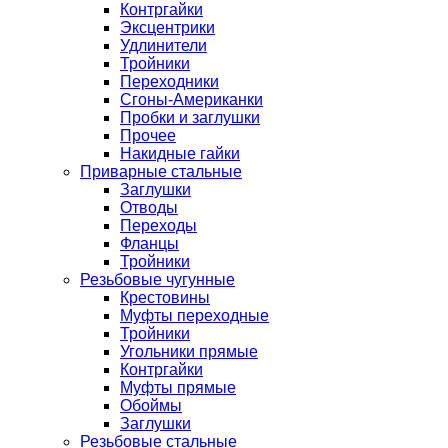
Контргайки
Эксцентрики
Удлинители
Тройники
Переходники
Сгоны-Американки
Пробки и заглушки
Прочее
Накидные гайки
Приварные стальные
Заглушки
Отводы
Переходы
Фланцы
Тройники
Резьбовые чугунные
Крестовины
Муфты переходные
Тройники
Угольники прямые
Контргайки
Муфты прямые
Обоймы
Заглушки
Резьбовые стальные