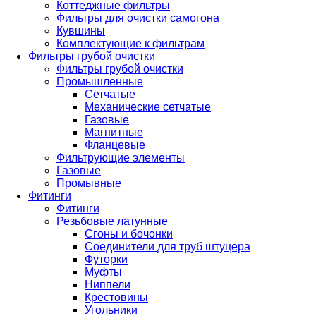
Коттеджные фильтры
Фильтры для очистки самогона
Кувшины
Комплектующие к фильтрам
Фильтры грубой очистки
Фильтры грубой очистки
Промышленные
Сетчатые
Механические сетчатые
Газовые
Магнитные
Фланцевые
Фильтрующие элементы
Газовые
Промывные
Фитинги
Фитинги
Резьбовые латунные
Сгоны и бочонки
Соединители для труб штуцера
Футорки
Муфты
Ниппели
Крестовины
Угольники