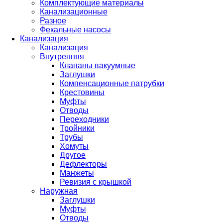
Комплектующие материалы
Канализационные
Разное
Фекальные насосы
Канализация
Канализация
Внутренняя
Клапаны вакуумные
Заглушки
Компенсационные патрубки
Крестовины
Муфты
Отводы
Переходники
Тройники
Трубы
Хомуты
Другое
Дефлекторы
Манжеты
Ревизия с крышкой
Наружная
Заглушки
Муфты
Отводы