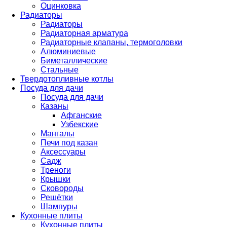
Оцинковка
Радиаторы
Радиаторы
Радиаторная арматура
Радиаторные клапаны, термоголовки
Алюминиевые
Биметаллические
Стальные
Твердотопливные котлы
Посуда для дачи
Посуда для дачи
Казаны
Афганские
Узбекские
Мангалы
Печи под казан
Аксессуары
Садж
Треноги
Крышки
Сковороды
Решётки
Шампуры
Кухонные плиты
Кухонные плиты