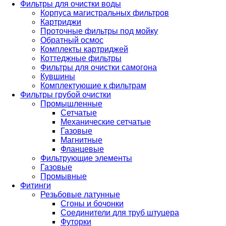
Фильтры для очистки воды
Корпуса магистральных фильтров
Картриджи
Проточные фильтры под мойку
Обратный осмос
Комплекты картриджей
Коттеджные фильтры
Фильтры для очистки самогона
Кувшины
Комплектующие к фильтрам
Фильтры грубой очистки
Промышленные
Сетчатые
Механические сетчатые
Газовые
Магнитные
Фланцевые
Фильтрующие элементы
Газовые
Промывные
Фитинги
Резьбовые латунные
Сгоны и бочонки
Соединители для труб штуцера
Футорки