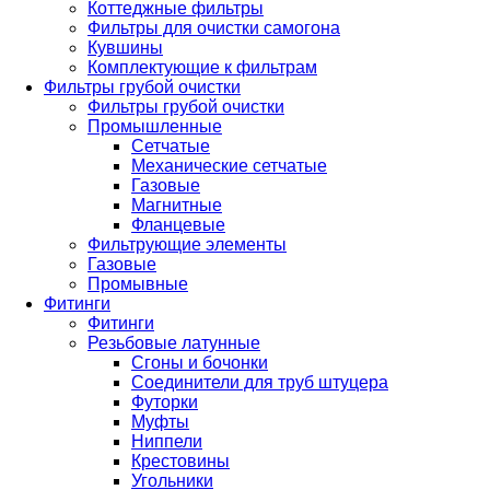
Коттеджные фильтры
Фильтры для очистки самогона
Кувшины
Комплектующие к фильтрам
Фильтры грубой очистки
Фильтры грубой очистки
Промышленные
Сетчатые
Механические сетчатые
Газовые
Магнитные
Фланцевые
Фильтрующие элементы
Газовые
Промывные
Фитинги
Фитинги
Резьбовые латунные
Сгоны и бочонки
Соединители для труб штуцера
Футорки
Муфты
Ниппели
Крестовины
Угольники