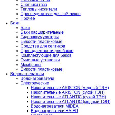
Счетчики газа
Тепловычислители
Присоединители для счётчиков
Прочее
Баки
Баки
Баки расширительные
Гидроаккумуляторы
Емкости пластиковые
Средства для септиков
Принадлежности для баков
Комплектующие для баков
Очистные установки
Мембраны
Ёмкости пластиковые
Водонагреватели
Водонагреватели
Электрические
Накопительные ARISTON (медный ТЭН)
Накопительные ARISTON (сухой ТЭН)
Накопительные ATLANTIC (сухой ТЭН)
Накопительные ATLANTIC (медный ТЭН)
Водонагреватели MIDEA
Водонагреватели HAIER