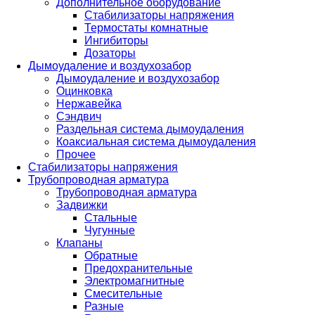
Дополнительное оборудование
Стабилизаторы напряжения
Термостаты комнатные
Ингибиторы
Дозаторы
Дымоудаление и воздухозабор
Дымоудаление и воздухозабор
Оцинковка
Нержавейка
Сэндвич
Раздельная система дымоудаления
Коаксиальная система дымоудаления
Прочее
Стабилизаторы напряжения
Трубопроводная арматура
Трубопроводная арматура
Задвижки
Стальные
Чугунные
Клапаны
Обратные
Предохранительные
Электромагнитные
Смесительные
Разные