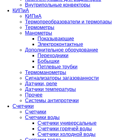
Внутрипольные конвекторы
КИПиА
КИПиА
Термопреобразователи и термопары
Термометры
Манометры
Показывающие
Электроконтактные
Дополнительное оборудование
Переходники
Бобышки
Петлевые трубки
Термоманометры
Сигнализаторы загазованности
Датчики, реле
Датчики температуры
Прочее
Системы антипротечки
Счетчики
Счетчики
Счетчики воды
Счетчики универсальные
Счетчики горячей воды
Счетчики холодной воды
Счетчики тепла