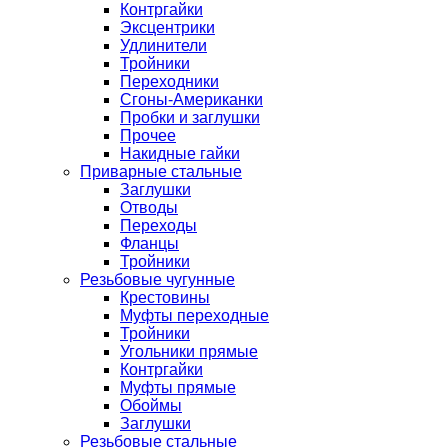
Контргайки
Эксцентрики
Удлинители
Тройники
Переходники
Сгоны-Американки
Пробки и заглушки
Прочее
Накидные гайки
Приварные стальные
Заглушки
Отводы
Переходы
Фланцы
Тройники
Резьбовые чугунные
Крестовины
Муфты переходные
Тройники
Угольники прямые
Контргайки
Муфты прямые
Обоймы
Заглушки
Резьбовые стальные