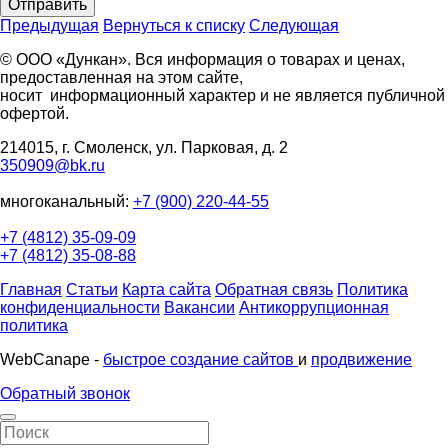
Отправить
Предыдущая
Вернуться к списку
Следующая
© ООО «Дункан». Вся информация о товарах и ценах,
предоставленная на этом сайте,
носит информационный характер и не является публичной
офертой.
214015, г. Смоленск, ул. Парковая, д. 2
350909@bk.ru
многоканальный:
+7 (900) 220-44-55
+7 (4812) 35-09-09
+7 (4812) 35-08-88
Главная
Статьи
Карта сайта
Обратная связь
Политика
конфиденциальности
Вакансии
Антикоррупционная
политика
WebCanape -
быстрое создание сайтов
и
продвижение
Обратный звонок