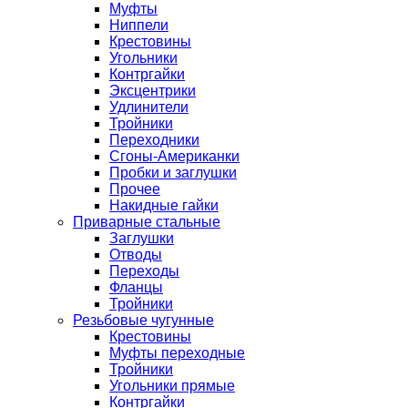
Муфты
Ниппели
Крестовины
Угольники
Контргайки
Эксцентрики
Удлинители
Тройники
Переходники
Сгоны-Американки
Пробки и заглушки
Прочее
Накидные гайки
Приварные стальные
Заглушки
Отводы
Переходы
Фланцы
Тройники
Резьбовые чугунные
Крестовины
Муфты переходные
Тройники
Угольники прямые
Контргайки