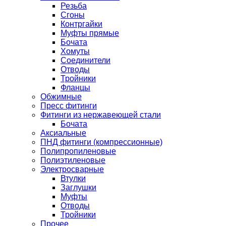
Резьба
Сгоны
Контргайки
Муфты прямые
Бочата
Хомуты
Соединители
Отводы
Тройники
Фланцы
Обжимные
Пресс фитинги
Фитинги из нержавеющей стали
Бочата
Аксиальные
ПНД фитинги (компрессионные)
Полипропиленовые
Полиэтиленовые
Электросварные
Втулки
Заглушки
Муфты
Отводы
Тройники
Прочее