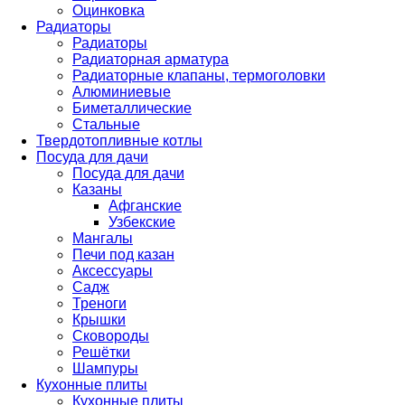
Оцинковка
Радиаторы
Радиаторы
Радиаторная арматура
Радиаторные клапаны, термоголовки
Алюминиевые
Биметаллические
Стальные
Твердотопливные котлы
Посуда для дачи
Посуда для дачи
Казаны
Афганские
Узбекские
Мангалы
Печи под казан
Аксессуары
Садж
Треноги
Крышки
Сковороды
Решётки
Шампуры
Кухонные плиты
Кухонные плиты