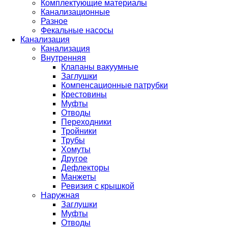
Комплектующие материалы
Канализационные
Разное
Фекальные насосы
Канализация
Канализация
Внутренняя
Клапаны вакуумные
Заглушки
Компенсационные патрубки
Крестовины
Муфты
Отводы
Переходники
Тройники
Трубы
Хомуты
Другое
Дефлекторы
Манжеты
Ревизия с крышкой
Наружная
Заглушки
Муфты
Отводы