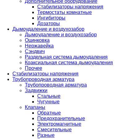
Дополнительное оборудование
Стабилизаторы напряжения
Термостаты комнатные
Ингибиторы
Дозаторы
Дымоудаление и воздухозабор
Дымоудаление и воздухозабор
Оцинковка
Нержавейка
Сэндвич
Раздельная система дымоудаления
Коаксиальная система дымоудаления
Прочее
Стабилизаторы напряжения
Трубопроводная арматура
Трубопроводная арматура
Задвижки
Стальные
Чугунные
Клапаны
Обратные
Предохранительные
Электромагнитные
Смесительные
Разные