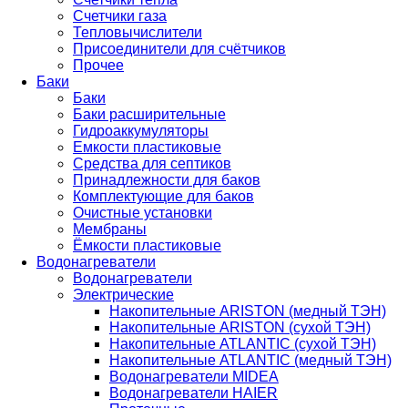
Счетчики газа
Тепловычислители
Присоединители для счётчиков
Прочее
Баки
Баки
Баки расширительные
Гидроаккумуляторы
Емкости пластиковые
Средства для септиков
Принадлежности для баков
Комплектующие для баков
Очистные установки
Мембраны
Ёмкости пластиковые
Водонагреватели
Водонагреватели
Электрические
Накопительные ARISTON (медный ТЭН)
Накопительные ARISTON (сухой ТЭН)
Накопительные ATLANTIC (сухой ТЭН)
Накопительные ATLANTIC (медный ТЭН)
Водонагреватели MIDEA
Водонагреватели HAIER