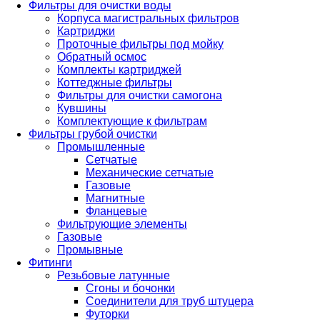
Фильтры для очистки воды
Корпуса магистральных фильтров
Картриджи
Проточные фильтры под мойку
Обратный осмос
Комплекты картриджей
Коттеджные фильтры
Фильтры для очистки самогона
Кувшины
Комплектующие к фильтрам
Фильтры грубой очистки
Промышленные
Сетчатые
Механические сетчатые
Газовые
Магнитные
Фланцевые
Фильтрующие элементы
Газовые
Промывные
Фитинги
Резьбовые латунные
Сгоны и бочонки
Соединители для труб штуцера
Футорки