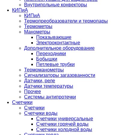
Внутрипольные конвекторы
КИПиА
КИПиА
Термопреобразователи и термопары
Термометры
Манометры
Показывающие
Электроконтактные
Дополнительное оборудование
Переходники
Бобышки
Петлевые трубки
Термоманометры
Сигнализаторы загазованности
Датчики, реле
Датчики температуры
Прочее
Системы антипротечки
Счетчики
Счетчики
Счетчики воды
Счетчики универсальные
Счетчики горячей воды
Счетчики холодной воды
Счетчики тепла