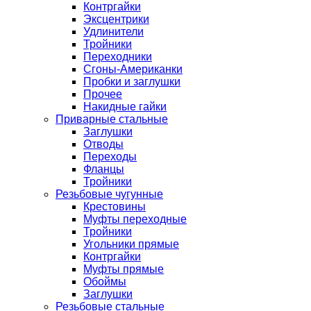
Контргайки
Эксцентрики
Удлинители
Тройники
Переходники
Сгоны-Американки
Пробки и заглушки
Прочее
Накидные гайки
Приварные стальные
Заглушки
Отводы
Переходы
Фланцы
Тройники
Резьбовые чугунные
Крестовины
Муфты переходные
Тройники
Угольники прямые
Контргайки
Муфты прямые
Обоймы
Заглушки
Резьбовые стальные