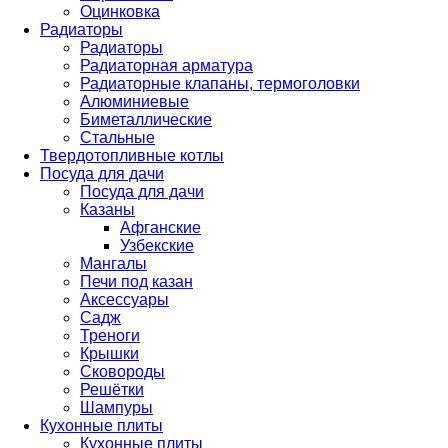
Оцинковка
Радиаторы
Радиаторы
Радиаторная арматура
Радиаторные клапаны, термоголовки
Алюминиевые
Биметаллические
Стальные
Твердотопливные котлы
Посуда для дачи
Посуда для дачи
Казаны
Афганские
Узбекские
Мангалы
Печи под казан
Аксессуары
Садж
Треноги
Крышки
Сковороды
Решётки
Шампуры
Кухонные плиты
Кухонные плиты