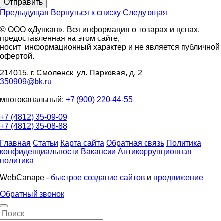
Отправить
Предыдущая
Вернуться к списку
Следующая
© ООО «Дункан». Вся информация о товарах и ценах,
предоставленная на этом сайте,
носит информационный характер и не является публичной
офертой.
214015, г. Смоленск, ул. Парковая, д. 2
350909@bk.ru
многоканальный:
+7 (900) 220-44-55
+7 (4812) 35-09-09
+7 (4812) 35-08-88
Главная
Статьи
Карта сайта
Обратная связь
Политика
конфиденциальности
Вакансии
Антикоррупционная
политика
WebCanape -
быстрое создание сайтов
и
продвижение
Обратный звонок