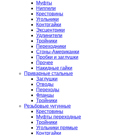
Муфты
Ниппели
Крестовины
Угольники
Контргайки
Эксцентрики
Удлинители
Тройники
Переходники
Сгоны-Американки
Пробки и заглушки
Прочее
Накидные гайки
Приварные стальные
Заглушки
Отводы
Переходы
Фланцы
Тройники
Резьбовые чугунные
Крестовины
Муфты переходные
Тройники
Угольники прямые
Контргайки