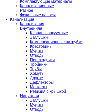
Комплектующие материалы
Канализационные
Разное
Фекальные насосы
Канализация
Канализация
Внутренняя
Клапаны вакуумные
Заглушки
Компенсационные патрубки
Крестовины
Муфты
Отводы
Переходники
Тройники
Трубы
Хомуты
Другое
Дефлекторы
Манжеты
Ревизия с крышкой
Наружная
Заглушки
Муфты
Отводы