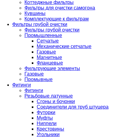
Коттеджные фильтры
Фильтры для очистки самогона
Кувшины
Комплектующие к фильтрам
Фильтры грубой очистки
Фильтры грубой очистки
Промышленные
Сетчатые
Механические сетчатые
Газовые
Магнитные
Фланцевые
Фильтрующие элементы
Газовые
Промывные
Фитинги
Фитинги
Резьбовые латунные
Сгоны и бочонки
Соединители для труб штуцера
Футорки
Муфты
Ниппели
Крестовины
Угольники