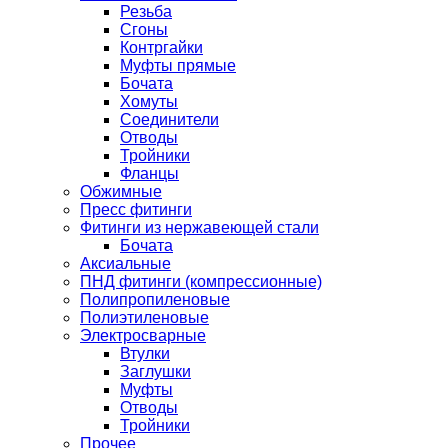
Резьба
Сгоны
Контргайки
Муфты прямые
Бочата
Хомуты
Соединители
Отводы
Тройники
Фланцы
Обжимные
Пресс фитинги
Фитинги из нержавеющей стали
Бочата
Аксиальные
ПНД фитинги (компрессионные)
Полипропиленовые
Полиэтиленовые
Электросварные
Втулки
Заглушки
Муфты
Отводы
Тройники
Прочее