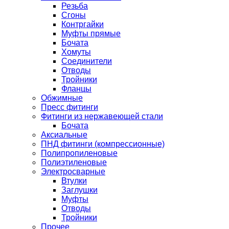
Резьба
Сгоны
Контргайки
Муфты прямые
Бочата
Хомуты
Соединители
Отводы
Тройники
Фланцы
Обжимные
Пресс фитинги
Фитинги из нержавеющей стали
Бочата
Аксиальные
ПНД фитинги (компрессионные)
Полипропиленовые
Полиэтиленовые
Электросварные
Втулки
Заглушки
Муфты
Отводы
Тройники
Прочее