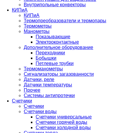
Внутрипольные конвекторы
КИПиА
КИПиА
Термопреобразователи и термопары
Термометры
Манометры
Показывающие
Электроконтактные
Дополнительное оборудование
Переходники
Бобышки
Петлевые трубки
Термоманометры
Сигнализаторы загазованности
Датчики, реле
Датчики температуры
Прочее
Системы антипротечки
Счетчики
Счетчики
Счетчики воды
Счетчики универсальные
Счетчики горячей воды
Счетчики холодной воды
Счетчики тепла