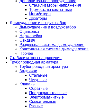
Дополнительное оборудование
Стабилизаторы напряжения
Термостаты комнатные
Ингибиторы
Дозаторы
Дымоудаление и воздухозабор
Дымоудаление и воздухозабор
Оцинковка
Нержавейка
Сэндвич
Раздельная система дымоудаления
Коаксиальная система дымоудаления
Прочее
Стабилизаторы напряжения
Трубопроводная арматура
Трубопроводная арматура
Задвижки
Стальные
Чугунные
Клапаны
Обратные
Предохранительные
Электромагнитные
Смесительные
Разные