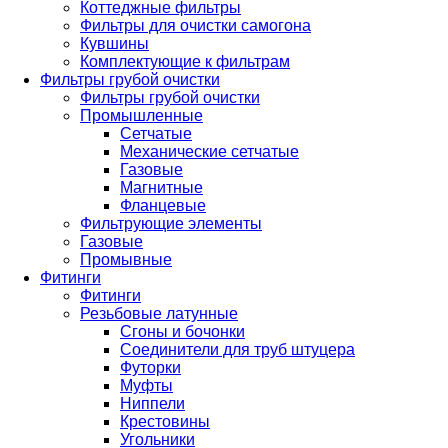
Коттеджные фильтры
Фильтры для очистки самогона
Кувшины
Комплектующие к фильтрам
Фильтры грубой очистки
Фильтры грубой очистки
Промышленные
Сетчатые
Механические сетчатые
Газовые
Магнитные
Фланцевые
Фильтрующие элементы
Газовые
Промывные
Фитинги
Фитинги
Резьбовые латунные
Сгоны и бочонки
Соединители для труб штуцера
Футорки
Муфты
Ниппели
Крестовины
Угольники