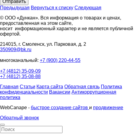
Отправить
Предыдущая
Вернуться к списку
Следующая
© ООО «Дункан». Вся информация о товарах и ценах,
предоставленная на этом сайте,
носит информационный характер и не является публичной
офертой.
214015, г. Смоленск, ул. Парковая, д. 2
350909@bk.ru
многоканальный:
+7 (900) 220-44-55
+7 (4812) 35-09-09
+7 (4812) 35-08-88
Главная
Статьи
Карта сайта
Обратная связь
Политика
конфиденциальности
Вакансии
Антикоррупционная
политика
WebCanape -
быстрое создание сайтов
и
продвижение
Обратный звонок