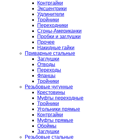
Контргайки
Эксцентрики
Удлинители
Тройники
Переходники
Сгоны-Американки
Пробки и заглушки
Прочее
Накидные гайки
Приварные стальные
Заглушки
Отводы
Переходы
Фланцы
Тройники
Резьбовые чугунные
Крестовины
Муфты переходные
Тройники
Угольники прямые
Контргайки
Муфты прямые
Обоймы
Заглушки
Резьбовые стальные