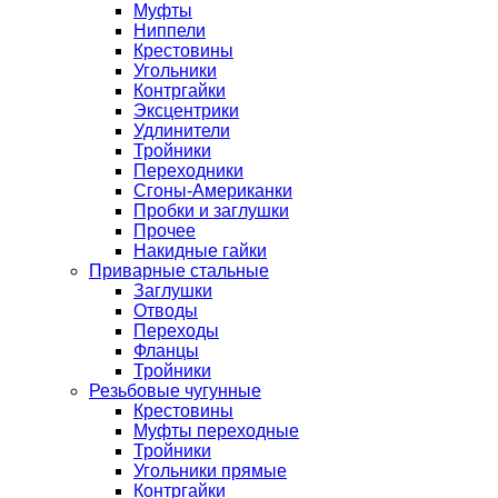
Муфты
Ниппели
Крестовины
Угольники
Контргайки
Эксцентрики
Удлинители
Тройники
Переходники
Сгоны-Американки
Пробки и заглушки
Прочее
Накидные гайки
Приварные стальные
Заглушки
Отводы
Переходы
Фланцы
Тройники
Резьбовые чугунные
Крестовины
Муфты переходные
Тройники
Угольники прямые
Контргайки