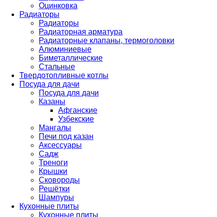
Оцинковка
Радиаторы
Радиаторы
Радиаторная арматура
Радиаторные клапаны, термоголовки
Алюминиевые
Биметаллические
Стальные
Твердотопливные котлы
Посуда для дачи
Посуда для дачи
Казаны
Афганские
Узбекские
Мангалы
Печи под казан
Аксессуары
Садж
Треноги
Крышки
Сковороды
Решётки
Шампуры
Кухонные плиты
Кухонные плиты