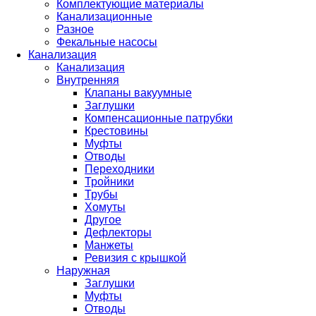
Комплектующие материалы
Канализационные
Разное
Фекальные насосы
Канализация
Канализация
Внутренняя
Клапаны вакуумные
Заглушки
Компенсационные патрубки
Крестовины
Муфты
Отводы
Переходники
Тройники
Трубы
Хомуты
Другое
Дефлекторы
Манжеты
Ревизия с крышкой
Наружная
Заглушки
Муфты
Отводы