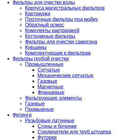
Фильтры для очистки воды
Корпуса магистральных фильтров
Картриджи
Проточные фильтры под мойку
Обратный осмос
Комплекты картриджей
Коттеджные фильтры
Фильтры для очистки самогона
Кувшины
Комплектующие к фильтрам
Фильтры грубой очистки
Промышленные
Сетчатые
Механические сетчатые
Газовые
Магнитные
Фланцевые
Фильтрующие элементы
Газовые
Промывные
Фитинги
Резьбовые латунные
Сгоны и бочонки
Соединители для труб штуцера
Футорки