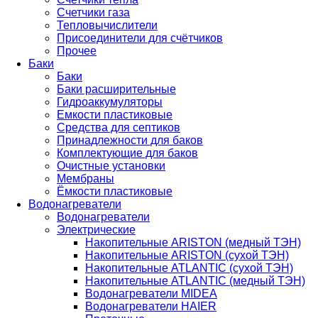
Счетчики газа
Тепловычислители
Присоединители для счётчиков
Прочее
Баки
Баки
Баки расширительные
Гидроаккумуляторы
Емкости пластиковые
Средства для септиков
Принадлежности для баков
Комплектующие для баков
Очистные установки
Мембраны
Ёмкости пластиковые
Водонагреватели
Водонагреватели
Электрические
Накопительные ARISTON (медный ТЭН)
Накопительные ARISTON (сухой ТЭН)
Накопительные ATLANTIC (сухой ТЭН)
Накопительные ATLANTIC (медный ТЭН)
Водонагреватели MIDEA
Водонагреватели HAIER