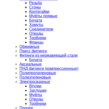
Резьба
Сгоны
Контргайки
Муфты прямые
Бочата
Хомуты
Соединители
Отводы
Тройники
Фланцы
Обжимные
Пресс фитинги
Фитинги из нержавеющей стали
Бочата
Аксиальные
ПНД фитинги (компрессионные)
Полипропиленовые
Полиэтиленовые
Электросварные
Втулки
Заглушки
Муфты
Отводы
Тройники
Прочее