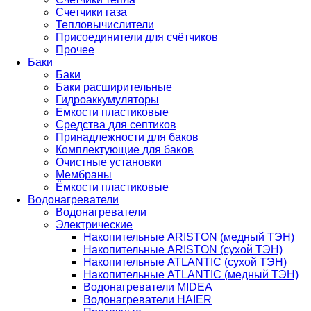
Счетчики газа
Тепловычислители
Присоединители для счётчиков
Прочее
Баки
Баки
Баки расширительные
Гидроаккумуляторы
Емкости пластиковые
Средства для септиков
Принадлежности для баков
Комплектующие для баков
Очистные установки
Мембраны
Ёмкости пластиковые
Водонагреватели
Водонагреватели
Электрические
Накопительные ARISTON (медный ТЭН)
Накопительные ARISTON (сухой ТЭН)
Накопительные ATLANTIC (сухой ТЭН)
Накопительные ATLANTIC (медный ТЭН)
Водонагреватели MIDEA
Водонагреватели HAIER