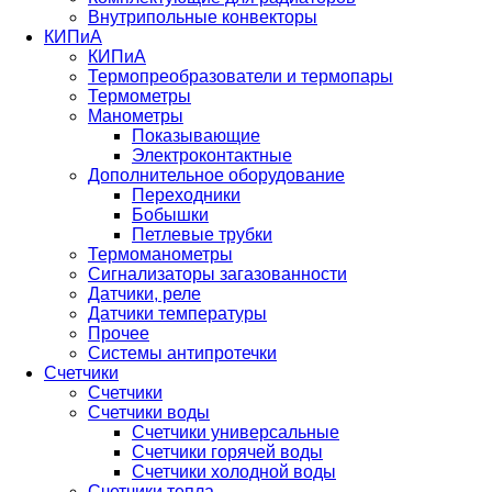
Внутрипольные конвекторы
КИПиА
КИПиА
Термопреобразователи и термопары
Термометры
Манометры
Показывающие
Электроконтактные
Дополнительное оборудование
Переходники
Бобышки
Петлевые трубки
Термоманометры
Сигнализаторы загазованности
Датчики, реле
Датчики температуры
Прочее
Системы антипротечки
Счетчики
Счетчики
Счетчики воды
Счетчики универсальные
Счетчики горячей воды
Счетчики холодной воды
Счетчики тепла