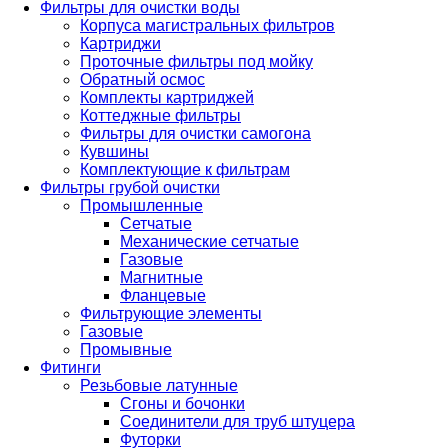
Фильтры для очистки воды
Корпуса магистральных фильтров
Картриджи
Проточные фильтры под мойку
Обратный осмос
Комплекты картриджей
Коттеджные фильтры
Фильтры для очистки самогона
Кувшины
Комплектующие к фильтрам
Фильтры грубой очистки
Промышленные
Сетчатые
Механические сетчатые
Газовые
Магнитные
Фланцевые
Фильтрующие элементы
Газовые
Промывные
Фитинги
Резьбовые латунные
Сгоны и бочонки
Соединители для труб штуцера
Футорки