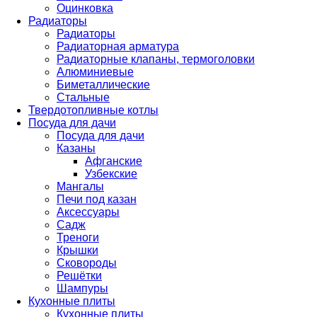
Оцинковка
Радиаторы
Радиаторы
Радиаторная арматура
Радиаторные клапаны, термоголовки
Алюминиевые
Биметаллические
Стальные
Твердотопливные котлы
Посуда для дачи
Посуда для дачи
Казаны
Афганские
Узбекские
Мангалы
Печи под казан
Аксессуары
Садж
Треноги
Крышки
Сковороды
Решётки
Шампуры
Кухонные плиты
Кухонные плиты