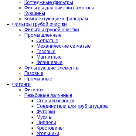
Коттеджные фильтры
Фильтры для очистки самогона
Кувшины
Комплектующие к фильтрам
Фильтры грубой очистки
Фильтры грубой очистки
Промышленные
Сетчатые
Механические сетчатые
Газовые
Магнитные
Фланцевые
Фильтрующие элементы
Газовые
Промывные
Фитинги
Фитинги
Резьбовые латунные
Сгоны и бочонки
Соединители для труб штуцера
Футорки
Муфты
Ниппели
Крестовины
Угольники