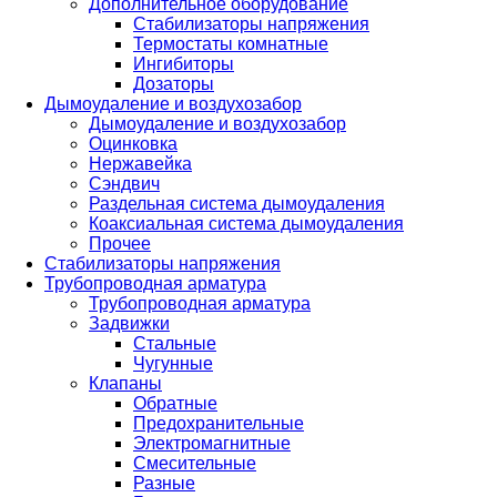
Дополнительное оборудование
Стабилизаторы напряжения
Термостаты комнатные
Ингибиторы
Дозаторы
Дымоудаление и воздухозабор
Дымоудаление и воздухозабор
Оцинковка
Нержавейка
Сэндвич
Раздельная система дымоудаления
Коаксиальная система дымоудаления
Прочее
Стабилизаторы напряжения
Трубопроводная арматура
Трубопроводная арматура
Задвижки
Стальные
Чугунные
Клапаны
Обратные
Предохранительные
Электромагнитные
Смесительные
Разные