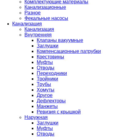
Комплектующие материалы
Канализационные
Разное
Фекальные насосы
Канализация
Канализация
Внутренняя
Клапаны вакуумные
Заглушки
Компенсационные патрубки
Крестовины
Муфты
Отводы
Переходники
Тройники
Трубы
Хомуты
Другое
Дефлекторы
Манжеты
Ревизия с крышкой
Наружная
Заглушки
Муфты
Отводы