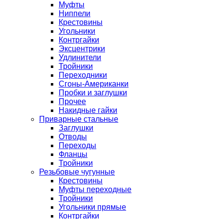
Муфты
Ниппели
Крестовины
Угольники
Контргайки
Эксцентрики
Удлинители
Тройники
Переходники
Сгоны-Американки
Пробки и заглушки
Прочее
Накидные гайки
Приварные стальные
Заглушки
Отводы
Переходы
Фланцы
Тройники
Резьбовые чугунные
Крестовины
Муфты переходные
Тройники
Угольники прямые
Контргайки