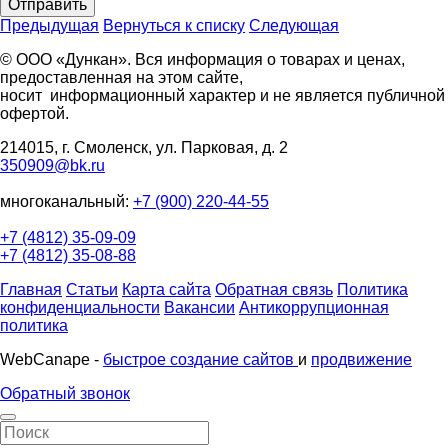
Отправить
Предыдущая
Вернуться к списку
Следующая
© ООО «Дункан». Вся информация о товарах и ценах,
предоставленная на этом сайте,
носит информационный характер и не является публичной
офертой.
214015, г. Смоленск, ул. Парковая, д. 2
350909@bk.ru
многоканальный:
+7 (900) 220-44-55
+7 (4812) 35-09-09
+7 (4812) 35-08-88
Главная
Статьи
Карта сайта
Обратная связь
Политика
конфиденциальности
Вакансии
Антикоррупционная
политика
WebCanape -
быстрое создание сайтов
и
продвижение
Обратный звонок