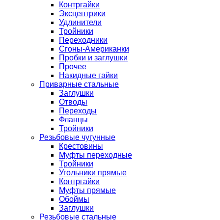
Контргайки
Эксцентрики
Удлинители
Тройники
Переходники
Сгоны-Американки
Пробки и заглушки
Прочее
Накидные гайки
Приварные стальные
Заглушки
Отводы
Переходы
Фланцы
Тройники
Резьбовые чугунные
Крестовины
Муфты переходные
Тройники
Угольники прямые
Контргайки
Муфты прямые
Обоймы
Заглушки
Резьбовые стальные