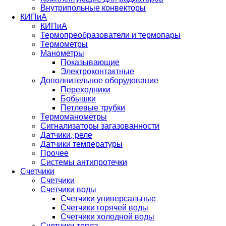
Внутрипольные конвекторы
КИПиА
КИПиА
Термопреобразователи и термопары
Термометры
Манометры
Показывающие
Электроконтактные
Дополнительное оборудование
Переходники
Бобышки
Петлевые трубки
Термоманометры
Сигнализаторы загазованности
Датчики, реле
Датчики температуры
Прочее
Системы антипротечки
Счетчики
Счетчики
Счетчики воды
Счетчики универсальные
Счетчики горячей воды
Счетчики холодной воды
Счетчики тепла