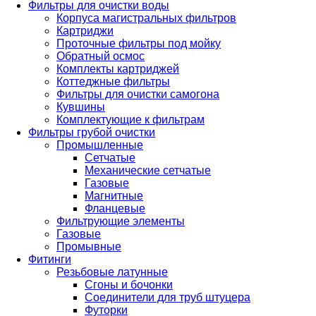
Фильтры для очистки воды
Корпуса магистральных фильтров
Картриджи
Проточные фильтры под мойку
Обратный осмос
Комплекты картриджей
Коттеджные фильтры
Фильтры для очистки самогона
Кувшины
Комплектующие к фильтрам
Фильтры грубой очистки
Промышленные
Сетчатые
Механические сетчатые
Газовые
Магнитные
Фланцевые
Фильтрующие элементы
Газовые
Промывные
Фитинги
Резьбовые латунные
Сгоны и бочонки
Соединители для труб штуцера
Футорки