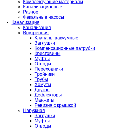
Комплектующие материалы
Канализационные
Разное
Фекальные насосы
Канализация
Канализация
Внутренняя
Клапаны вакуумные
Заглушки
Компенсационные патрубки
Крестовины
Муфты
Отводы
Переходники
Тройники
Трубы
Хомуты
Другое
Дефлекторы
Манжеты
Ревизия с крышкой
Наружная
Заглушки
Муфты
Отводы