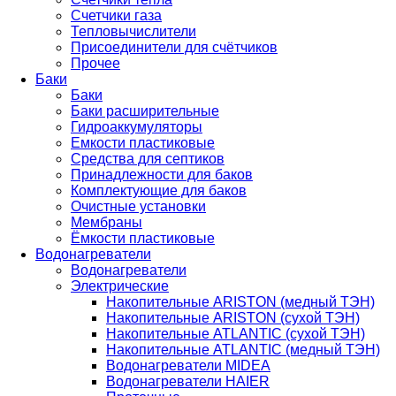
Счетчики газа
Тепловычислители
Присоединители для счётчиков
Прочее
Баки
Баки
Баки расширительные
Гидроаккумуляторы
Емкости пластиковые
Средства для септиков
Принадлежности для баков
Комплектующие для баков
Очистные установки
Мембраны
Ёмкости пластиковые
Водонагреватели
Водонагреватели
Электрические
Накопительные ARISTON (медный ТЭН)
Накопительные ARISTON (сухой ТЭН)
Накопительные ATLANTIC (сухой ТЭН)
Накопительные ATLANTIC (медный ТЭН)
Водонагреватели MIDEA
Водонагреватели HAIER