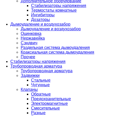
Дополнительное оборудование
Стабилизаторы напряжения
Термостаты комнатные
Ингибиторы
Дозаторы
Дымоудаление и воздухозабор
Дымоудаление и воздухозабор
Оцинковка
Нержавейка
Сэндвич
Раздельная система дымоудаления
Коаксиальная система дымоудаления
Прочее
Стабилизаторы напряжения
Трубопроводная арматура
Трубопроводная арматура
Задвижки
Стальные
Чугунные
Клапаны
Обратные
Предохранительные
Электромагнитные
Смесительные
Разные