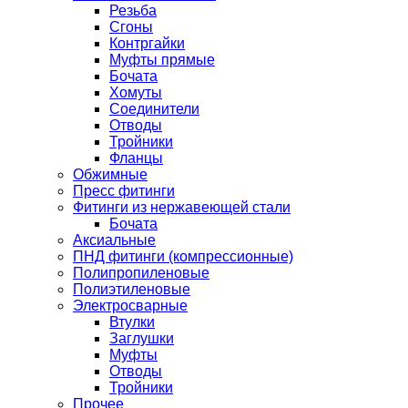
Резьба
Сгоны
Контргайки
Муфты прямые
Бочата
Хомуты
Соединители
Отводы
Тройники
Фланцы
Обжимные
Пресс фитинги
Фитинги из нержавеющей стали
Бочата
Аксиальные
ПНД фитинги (компрессионные)
Полипропиленовые
Полиэтиленовые
Электросварные
Втулки
Заглушки
Муфты
Отводы
Тройники
Прочее