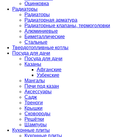
Оцинковка
Радиаторы
Радиаторы
Радиаторная арматура
Радиаторные клапаны, термоголовки
Алюминиевые
Биметаллические
Стальные
Твердотопливные котлы
Посуда для дачи
Посуда для дачи
Казаны
Афганские
Узбекские
Мангалы
Печи под казан
Аксессуары
Садж
Треноги
Крышки
Сковороды
Решётки
Шампуры
Кухонные плиты
Кухонные плиты