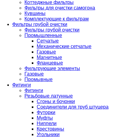
Коттеджные фильтры
Фильтры для очистки самогона
Кувшины
Комплектующие к фильтрам
Фильтры грубой очистки
Фильтры грубой очистки
Промышленные
Сетчатые
Механические сетчатые
Газовые
Магнитные
Фланцевые
Фильтрующие элементы
Газовые
Промывные
Фитинги
Фитинги
Резьбовые латунные
Сгоны и бочонки
Соединители для труб штуцера
Футорки
Муфты
Ниппели
Крестовины
Угольники