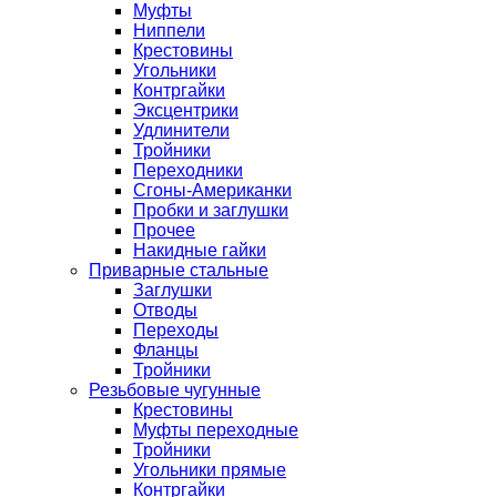
Муфты
Ниппели
Крестовины
Угольники
Контргайки
Эксцентрики
Удлинители
Тройники
Переходники
Сгоны-Американки
Пробки и заглушки
Прочее
Накидные гайки
Приварные стальные
Заглушки
Отводы
Переходы
Фланцы
Тройники
Резьбовые чугунные
Крестовины
Муфты переходные
Тройники
Угольники прямые
Контргайки