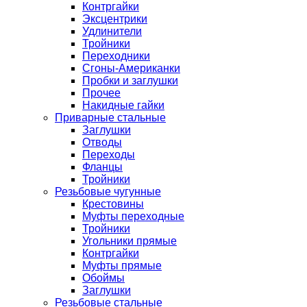
Контргайки
Эксцентрики
Удлинители
Тройники
Переходники
Сгоны-Американки
Пробки и заглушки
Прочее
Накидные гайки
Приварные стальные
Заглушки
Отводы
Переходы
Фланцы
Тройники
Резьбовые чугунные
Крестовины
Муфты переходные
Тройники
Угольники прямые
Контргайки
Муфты прямые
Обоймы
Заглушки
Резьбовые стальные