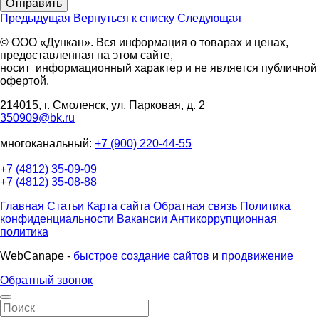
Отправить
Предыдущая
Вернуться к списку
Следующая
© ООО «Дункан». Вся информация о товарах и ценах,
предоставленная на этом сайте,
носит информационный характер и не является публичной
офертой.
214015, г. Смоленск, ул. Парковая, д. 2
350909@bk.ru
многоканальный:
+7 (900) 220-44-55
+7 (4812) 35-09-09
+7 (4812) 35-08-88
Главная
Статьи
Карта сайта
Обратная связь
Политика
конфиденциальности
Вакансии
Антикоррупционная
политика
WebCanape -
быстрое создание сайтов
и
продвижение
Обратный звонок