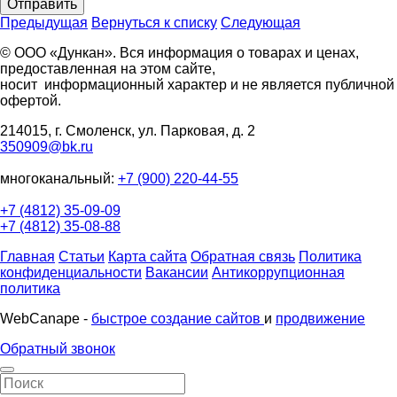
Отправить
Предыдущая
Вернуться к списку
Следующая
© ООО «Дункан». Вся информация о товарах и ценах,
предоставленная на этом сайте,
носит информационный характер и не является публичной
офертой.
214015, г. Смоленск, ул. Парковая, д. 2
350909@bk.ru
многоканальный:
+7 (900) 220-44-55
+7 (4812) 35-09-09
+7 (4812) 35-08-88
Главная
Статьи
Карта сайта
Обратная связь
Политика
конфиденциальности
Вакансии
Антикоррупционная
политика
WebCanape -
быстрое создание сайтов
и
продвижение
Обратный звонок