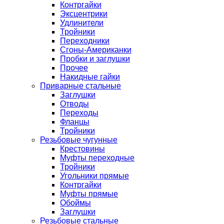
Контргайки
Эксцентрики
Удлинители
Тройники
Переходники
Сгоны-Американки
Пробки и заглушки
Прочее
Накидные гайки
Приварные стальные
Заглушки
Отводы
Переходы
Фланцы
Тройники
Резьбовые чугунные
Крестовины
Муфты переходные
Тройники
Угольники прямые
Контргайки
Муфты прямые
Обоймы
Заглушки
Резьбовые стальные