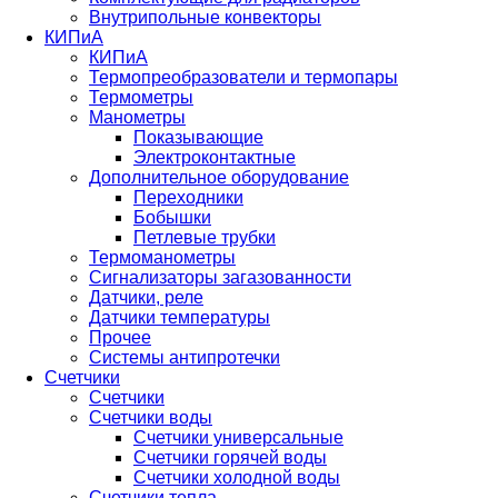
Внутрипольные конвекторы
КИПиА
КИПиА
Термопреобразователи и термопары
Термометры
Манометры
Показывающие
Электроконтактные
Дополнительное оборудование
Переходники
Бобышки
Петлевые трубки
Термоманометры
Сигнализаторы загазованности
Датчики, реле
Датчики температуры
Прочее
Системы антипротечки
Счетчики
Счетчики
Счетчики воды
Счетчики универсальные
Счетчики горячей воды
Счетчики холодной воды
Счетчики тепла