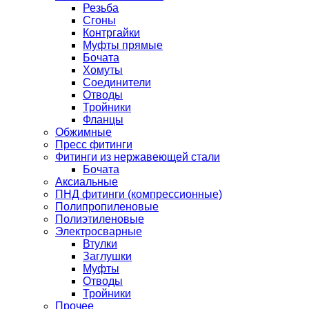
Резьба
Сгоны
Контргайки
Муфты прямые
Бочата
Хомуты
Соединители
Отводы
Тройники
Фланцы
Обжимные
Пресс фитинги
Фитинги из нержавеющей стали
Бочата
Аксиальные
ПНД фитинги (компрессионные)
Полипропиленовые
Полиэтиленовые
Электросварные
Втулки
Заглушки
Муфты
Отводы
Тройники
Прочее