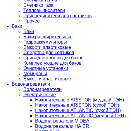
Счетчики газа
Тепловычислители
Присоединители для счётчиков
Прочее
Баки
Баки
Баки расширительные
Гидроаккумуляторы
Емкости пластиковые
Средства для септиков
Принадлежности для баков
Комплектующие для баков
Очистные установки
Мембраны
Ёмкости пластиковые
Водонагреватели
Водонагреватели
Электрические
Накопительные ARISTON (медный ТЭН)
Накопительные ARISTON (сухой ТЭН)
Накопительные ATLANTIC (сухой ТЭН)
Накопительные ATLANTIC (медный ТЭН)
Водонагреватели MIDEA
Водонагреватели HAIER