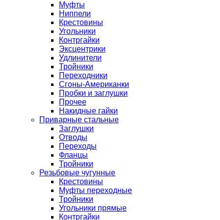
Муфты
Ниппели
Крестовины
Угольники
Контргайки
Эксцентрики
Удлинители
Тройники
Переходники
Сгоны-Американки
Пробки и заглушки
Прочее
Накидные гайки
Приварные стальные
Заглушки
Отводы
Переходы
Фланцы
Тройники
Резьбовые чугунные
Крестовины
Муфты переходные
Тройники
Угольники прямые
Контргайки