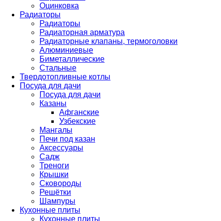
Оцинковка
Радиаторы
Радиаторы
Радиаторная арматура
Радиаторные клапаны, термоголовки
Алюминиевые
Биметаллические
Стальные
Твердотопливные котлы
Посуда для дачи
Посуда для дачи
Казаны
Афганские
Узбекские
Мангалы
Печи под казан
Аксессуары
Садж
Треноги
Крышки
Сковороды
Решётки
Шампуры
Кухонные плиты
Кухонные плиты