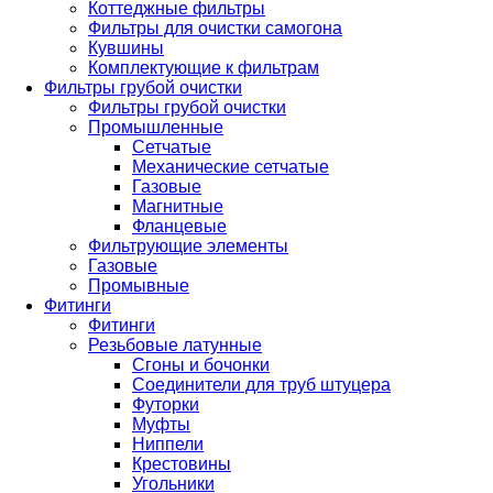
Коттеджные фильтры
Фильтры для очистки самогона
Кувшины
Комплектующие к фильтрам
Фильтры грубой очистки
Фильтры грубой очистки
Промышленные
Сетчатые
Механические сетчатые
Газовые
Магнитные
Фланцевые
Фильтрующие элементы
Газовые
Промывные
Фитинги
Фитинги
Резьбовые латунные
Сгоны и бочонки
Соединители для труб штуцера
Футорки
Муфты
Ниппели
Крестовины
Угольники