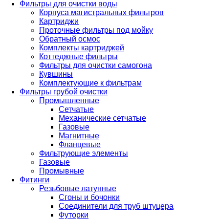
Фильтры для очистки воды
Корпуса магистральных фильтров
Картриджи
Проточные фильтры под мойку
Обратный осмос
Комплекты картриджей
Коттеджные фильтры
Фильтры для очистки самогона
Кувшины
Комплектующие к фильтрам
Фильтры грубой очистки
Промышленные
Сетчатые
Механические сетчатые
Газовые
Магнитные
Фланцевые
Фильтрующие элементы
Газовые
Промывные
Фитинги
Резьбовые латунные
Сгоны и бочонки
Соединители для труб штуцера
Футорки