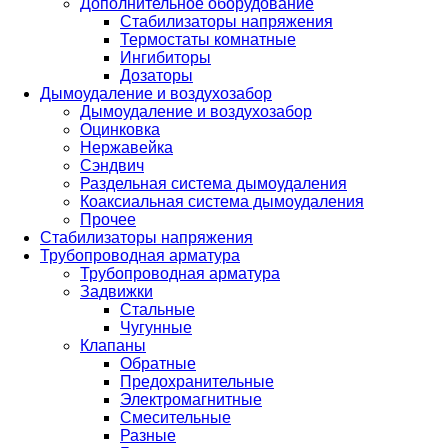
Дополнительное оборудование
Стабилизаторы напряжения
Термостаты комнатные
Ингибиторы
Дозаторы
Дымоудаление и воздухозабор
Дымоудаление и воздухозабор
Оцинковка
Нержавейка
Сэндвич
Раздельная система дымоудаления
Коаксиальная система дымоудаления
Прочее
Стабилизаторы напряжения
Трубопроводная арматура
Трубопроводная арматура
Задвижки
Стальные
Чугунные
Клапаны
Обратные
Предохранительные
Электромагнитные
Смесительные
Разные