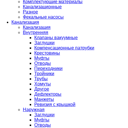
Комплектующие материалы
Канализационные
Разное
Фекальные насосы
Канализация
Канализация
Внутренняя
Клапаны вакуумные
Заглушки
Компенсационные патрубки
Крестовины
Муфты
Отводы
Переходники
Тройники
Трубы
Хомуты
Другое
Дефлекторы
Манжеты
Ревизия с крышкой
Наружная
Заглушки
Муфты
Отводы