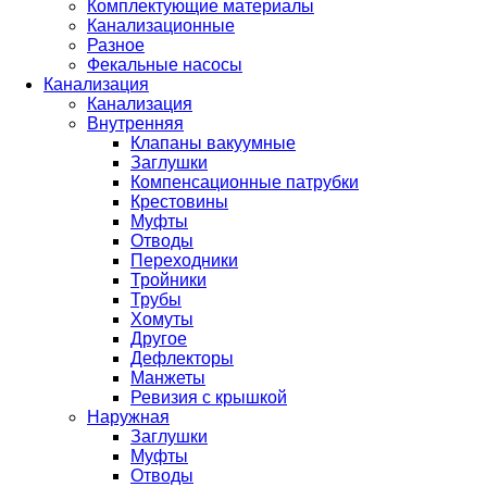
Комплектующие материалы
Канализационные
Разное
Фекальные насосы
Канализация
Канализация
Внутренняя
Клапаны вакуумные
Заглушки
Компенсационные патрубки
Крестовины
Муфты
Отводы
Переходники
Тройники
Трубы
Хомуты
Другое
Дефлекторы
Манжеты
Ревизия с крышкой
Наружная
Заглушки
Муфты
Отводы