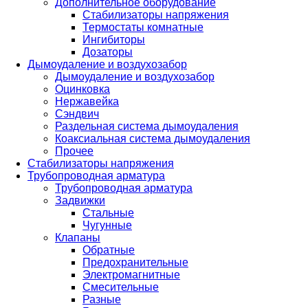
Дополнительное оборудование
Стабилизаторы напряжения
Термостаты комнатные
Ингибиторы
Дозаторы
Дымоудаление и воздухозабор
Дымоудаление и воздухозабор
Оцинковка
Нержавейка
Сэндвич
Раздельная система дымоудаления
Коаксиальная система дымоудаления
Прочее
Стабилизаторы напряжения
Трубопроводная арматура
Трубопроводная арматура
Задвижки
Стальные
Чугунные
Клапаны
Обратные
Предохранительные
Электромагнитные
Смесительные
Разные