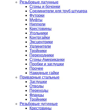
Резьбовые латунные
Сгоны и бочонки
Соединители для труб штуцера
Футорки
Муфты
Ниппели
Крестовины
Угольники
Контргайки
Эксцентрики
Удлинители
Тройники
Переходники
Сгоны-Американки
Пробки и заглушки
Прочее
Накидные гайки
Приварные стальные
Заглушки
Отводы
Переходы
Фланцы
Тройники
Резьбовые чугунные
Крестовины