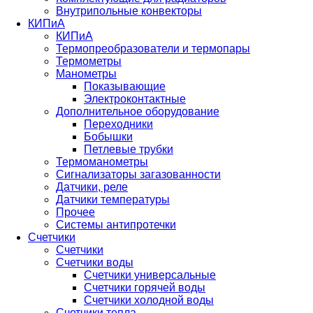
Внутрипольные конвекторы
КИПиА
КИПиА
Термопреобразователи и термопары
Термометры
Манометры
Показывающие
Электроконтактные
Дополнительное оборудование
Переходники
Бобышки
Петлевые трубки
Термоманометры
Сигнализаторы загазованности
Датчики, реле
Датчики температуры
Прочее
Системы антипротечки
Счетчики
Счетчики
Счетчики воды
Счетчики универсальные
Счетчики горячей воды
Счетчики холодной воды
Счетчики тепла