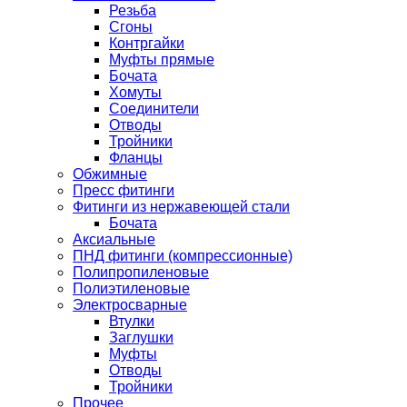
Резьба
Сгоны
Контргайки
Муфты прямые
Бочата
Хомуты
Соединители
Отводы
Тройники
Фланцы
Обжимные
Пресс фитинги
Фитинги из нержавеющей стали
Бочата
Аксиальные
ПНД фитинги (компрессионные)
Полипропиленовые
Полиэтиленовые
Электросварные
Втулки
Заглушки
Муфты
Отводы
Тройники
Прочее