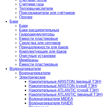
Счетчики газа
Тепловычислители
Присоединители для счётчиков
Прочее
Баки
Баки
Баки расширительные
Гидроаккумуляторы
Емкости пластиковые
Средства для септиков
Принадлежности для баков
Комплектующие для баков
Очистные установки
Мембраны
Ёмкости пластиковые
Водонагреватели
Водонагреватели
Электрические
Накопительные ARISTON (медный ТЭН)
Накопительные ARISTON (сухой ТЭН)
Накопительные ATLANTIC (сухой ТЭН)
Накопительные ATLANTIC (медный ТЭН)
Водонагреватели MIDEA
Водонагреватели HAIER