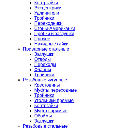
Контргайки
Эксцентрики
Удлинители
Тройники
Переходники
Сгоны-Американки
Пробки и заглушки
Прочее
Накидные гайки
Приварные стальные
Заглушки
Отводы
Переходы
Фланцы
Тройники
Резьбовые чугунные
Крестовины
Муфты переходные
Тройники
Угольники прямые
Контргайки
Муфты прямые
Обоймы
Заглушки
Резьбовые стальные