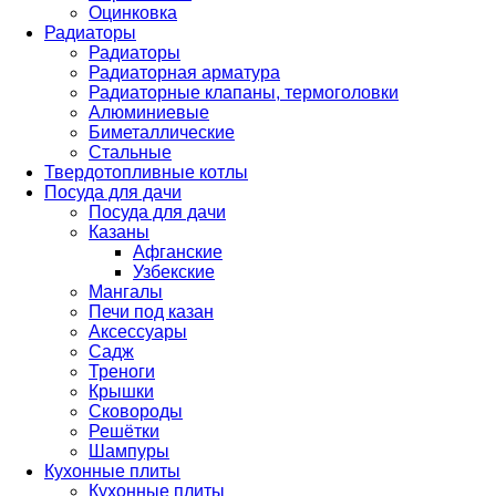
Оцинковка
Радиаторы
Радиаторы
Радиаторная арматура
Радиаторные клапаны, термоголовки
Алюминиевые
Биметаллические
Стальные
Твердотопливные котлы
Посуда для дачи
Посуда для дачи
Казаны
Афганские
Узбекские
Мангалы
Печи под казан
Аксессуары
Садж
Треноги
Крышки
Сковороды
Решётки
Шампуры
Кухонные плиты
Кухонные плиты