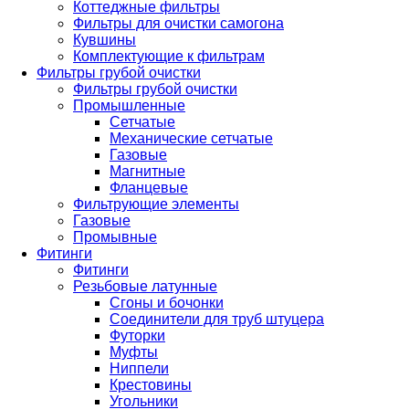
Коттеджные фильтры
Фильтры для очистки самогона
Кувшины
Комплектующие к фильтрам
Фильтры грубой очистки
Фильтры грубой очистки
Промышленные
Сетчатые
Механические сетчатые
Газовые
Магнитные
Фланцевые
Фильтрующие элементы
Газовые
Промывные
Фитинги
Фитинги
Резьбовые латунные
Сгоны и бочонки
Соединители для труб штуцера
Футорки
Муфты
Ниппели
Крестовины
Угольники