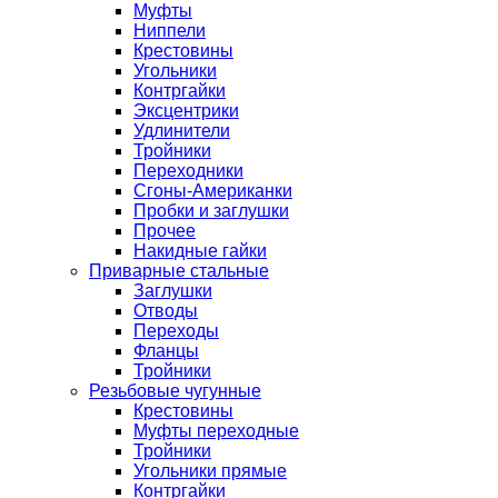
Муфты
Ниппели
Крестовины
Угольники
Контргайки
Эксцентрики
Удлинители
Тройники
Переходники
Сгоны-Американки
Пробки и заглушки
Прочее
Накидные гайки
Приварные стальные
Заглушки
Отводы
Переходы
Фланцы
Тройники
Резьбовые чугунные
Крестовины
Муфты переходные
Тройники
Угольники прямые
Контргайки