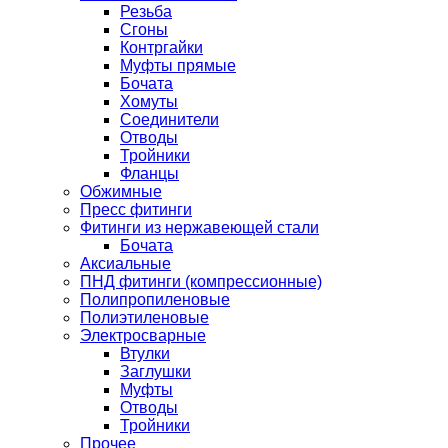
Резьба
Сгоны
Контргайки
Муфты прямые
Бочата
Хомуты
Соединители
Отводы
Тройники
Фланцы
Обжимные
Пресс фитинги
Фитинги из нержавеющей стали
Бочата
Аксиальные
ПНД фитинги (компрессионные)
Полипропиленовые
Полиэтиленовые
Электросварные
Втулки
Заглушки
Муфты
Отводы
Тройники
Прочее