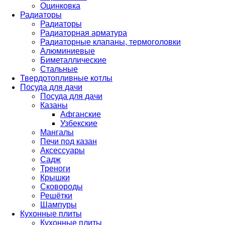
Оцинковка
Радиаторы
Радиаторы
Радиаторная арматура
Радиаторные клапаны, термоголовки
Алюминиевые
Биметаллические
Стальные
Твердотопливные котлы
Посуда для дачи
Посуда для дачи
Казаны
Афганские
Узбекские
Мангалы
Печи под казан
Аксессуары
Садж
Треноги
Крышки
Сковороды
Решётки
Шампуры
Кухонные плиты
Кухонные плиты