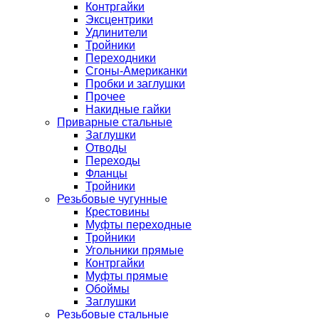
Контргайки
Эксцентрики
Удлинители
Тройники
Переходники
Сгоны-Американки
Пробки и заглушки
Прочее
Накидные гайки
Приварные стальные
Заглушки
Отводы
Переходы
Фланцы
Тройники
Резьбовые чугунные
Крестовины
Муфты переходные
Тройники
Угольники прямые
Контргайки
Муфты прямые
Обоймы
Заглушки
Резьбовые стальные