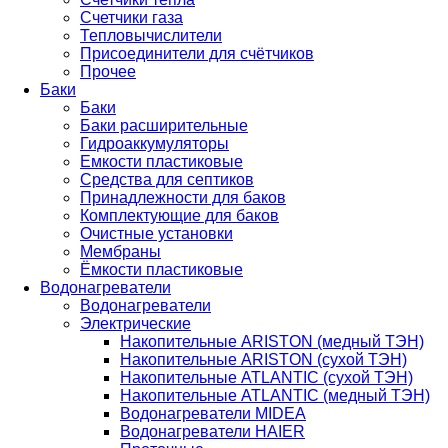
Счетчики газа
Тепловычислители
Присоединители для счётчиков
Прочее
Баки
Баки
Баки расширительные
Гидроаккумуляторы
Емкости пластиковые
Средства для септиков
Принадлежности для баков
Комплектующие для баков
Очистные установки
Мембраны
Ёмкости пластиковые
Водонагреватели
Водонагреватели
Электрические
Накопительные ARISTON (медный ТЭН)
Накопительные ARISTON (сухой ТЭН)
Накопительные ATLANTIC (сухой ТЭН)
Накопительные ATLANTIC (медный ТЭН)
Водонагреватели MIDEA
Водонагреватели HAIER