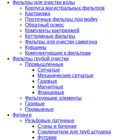
Фильтры для очистки воды
Корпуса магистральных фильтров
Картриджи
Проточные фильтры под мойку
Обратный осмос
Комплекты картриджей
Коттеджные фильтры
Фильтры для очистки самогона
Кувшины
Комплектующие к фильтрам
Фильтры грубой очистки
Промышленные
Сетчатые
Механические сетчатые
Газовые
Магнитные
Фланцевые
Фильтрующие элементы
Газовые
Промывные
Фитинги
Резьбовые латунные
Сгоны и бочонки
Соединители для труб штуцера
Футорки