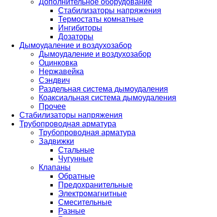
Дополнительное оборудование
Стабилизаторы напряжения
Термостаты комнатные
Ингибиторы
Дозаторы
Дымоудаление и воздухозабор
Дымоудаление и воздухозабор
Оцинковка
Нержавейка
Сэндвич
Раздельная система дымоудаления
Коаксиальная система дымоудаления
Прочее
Стабилизаторы напряжения
Трубопроводная арматура
Трубопроводная арматура
Задвижки
Стальные
Чугунные
Клапаны
Обратные
Предохранительные
Электромагнитные
Смесительные
Разные