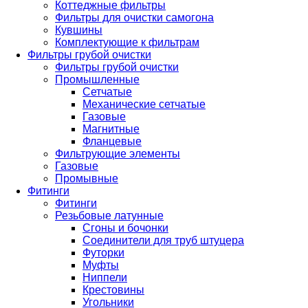
Коттеджные фильтры
Фильтры для очистки самогона
Кувшины
Комплектующие к фильтрам
Фильтры грубой очистки
Фильтры грубой очистки
Промышленные
Сетчатые
Механические сетчатые
Газовые
Магнитные
Фланцевые
Фильтрующие элементы
Газовые
Промывные
Фитинги
Фитинги
Резьбовые латунные
Сгоны и бочонки
Соединители для труб штуцера
Футорки
Муфты
Ниппели
Крестовины
Угольники