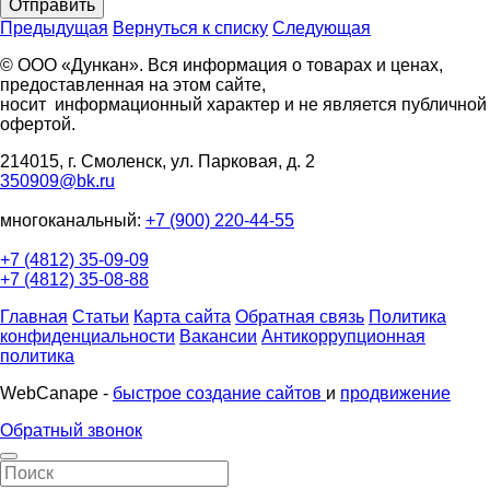
Отправить
Предыдущая
Вернуться к списку
Следующая
© ООО «Дункан». Вся информация о товарах и ценах,
предоставленная на этом сайте,
носит информационный характер и не является публичной
офертой.
214015, г. Смоленск, ул. Парковая, д. 2
350909@bk.ru
многоканальный:
+7 (900) 220-44-55
+7 (4812) 35-09-09
+7 (4812) 35-08-88
Главная
Статьи
Карта сайта
Обратная связь
Политика
конфиденциальности
Вакансии
Антикоррупционная
политика
WebCanape -
быстрое создание сайтов
и
продвижение
Обратный звонок