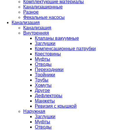
Комплектующие материалы
Канализационные
Разное
Фекальные насосы
Канализация
Канализация
Внутренняя
Клапаны вакуумные
Заглушки
Компенсационные патрубки
Крестовины
Муфты
Отводы
Переходники
Тройники
Трубы
Хомуты
Другое
Дефлекторы
Манжеты
Ревизия с крышкой
Наружная
Заглушки
Муфты
Отводы