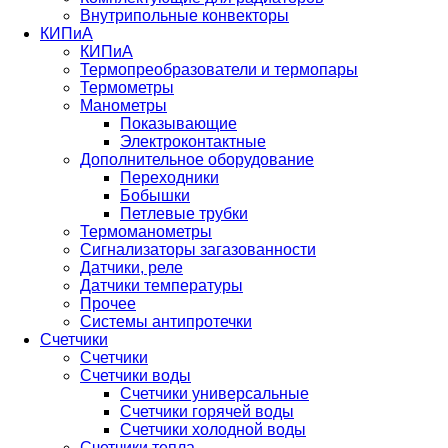
Внутрипольные конвекторы
КИПиА
КИПиА
Термопреобразователи и термопары
Термометры
Манометры
Показывающие
Электроконтактные
Дополнительное оборудование
Переходники
Бобышки
Петлевые трубки
Термоманометры
Сигнализаторы загазованности
Датчики, реле
Датчики температуры
Прочее
Системы антипротечки
Счетчики
Счетчики
Счетчики воды
Счетчики универсальные
Счетчики горячей воды
Счетчики холодной воды
Счетчики тепла