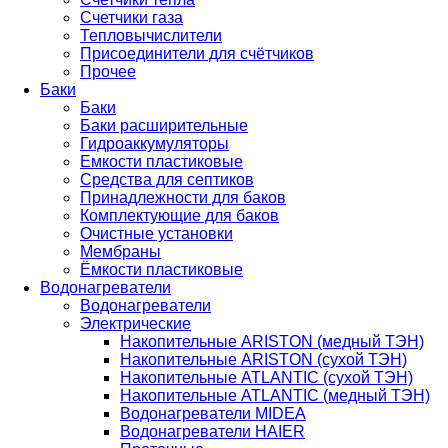
Счетчики газа
Тепловычислители
Присоединители для счётчиков
Прочее
Баки
Баки
Баки расширительные
Гидроаккумуляторы
Емкости пластиковые
Средства для септиков
Принадлежности для баков
Комплектующие для баков
Очистные установки
Мембраны
Ёмкости пластиковые
Водонагреватели
Водонагреватели
Электрические
Накопительные ARISTON (медный ТЭН)
Накопительные ARISTON (сухой ТЭН)
Накопительные ATLANTIC (сухой ТЭН)
Накопительные ATLANTIC (медный ТЭН)
Водонагреватели MIDEA
Водонагреватели HAIER