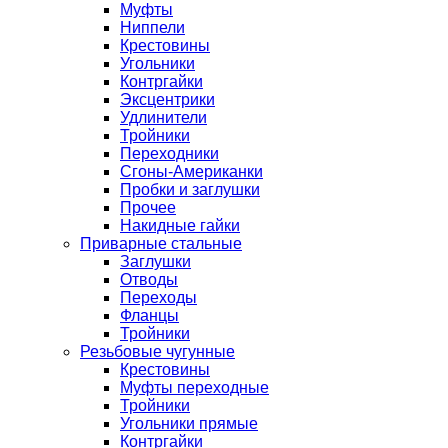
Муфты
Ниппели
Крестовины
Угольники
Контргайки
Эксцентрики
Удлинители
Тройники
Переходники
Сгоны-Американки
Пробки и заглушки
Прочее
Накидные гайки
Приварные стальные
Заглушки
Отводы
Переходы
Фланцы
Тройники
Резьбовые чугунные
Крестовины
Муфты переходные
Тройники
Угольники прямые
Контргайки