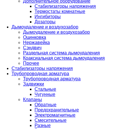
Дополнительное оборудование
Стабилизаторы напряжения
Термостаты комнатные
Ингибиторы
Дозаторы
Дымоудаление и воздухозабор
Дымоудаление и воздухозабор
Оцинковка
Нержавейка
Сэндвич
Раздельная система дымоудаления
Коаксиальная система дымоудаления
Прочее
Стабилизаторы напряжения
Трубопроводная арматура
Трубопроводная арматура
Задвижки
Стальные
Чугунные
Клапаны
Обратные
Предохранительные
Электромагнитные
Смесительные
Разные