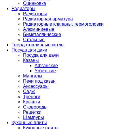
Оцинковка
Радиаторы
Радиаторы
Радиаторная арматура
Радиаторные клапаны, термоголовки
Алюминиевые
Биметаллические
Стальные
Твердотопливные котлы
Посуда для дачи
Посуда для дачи
Казаны
Афганские
Узбекские
Мангалы
Печи под казан
Аксессуары
Садж
Треноги
Крышки
Сковороды
Решётки
Шампуры
Кухонные плиты
Кухонные плиты