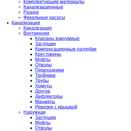
Комплектующие материалы
Канализационные
Разное
Фекальные насосы
Канализация
Канализация
Внутренняя
Клапаны вакуумные
Заглушки
Компенсационные патрубки
Крестовины
Муфты
Отводы
Переходники
Тройники
Трубы
Хомуты
Другое
Дефлекторы
Манжеты
Ревизия с крышкой
Наружная
Заглушки
Муфты
Отводы