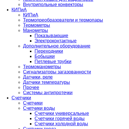
Внутрипольные конвекторы
КИПиА
КИПиА
Термопреобразователи и термопары
Термометры
Манометры
Показывающие
Электроконтактные
Дополнительное оборудование
Переходники
Бобышки
Петлевые трубки
Термоманометры
Сигнализаторы загазованности
Датчики, реле
Датчики температуры
Прочее
Системы антипротечки
Счетчики
Счетчики
Счетчики воды
Счетчики универсальные
Счетчики горячей воды
Счетчики холодной воды
Счетчики тепла