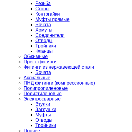
Резьба
Сгоны
Контргайки
Муфты прямые
Бочата
Хомуты
Соединители
Отводы
Тройники
Фланцы
Обжимные
Пресс фитинги
Фитинги из нержавеющей стали
Бочата
Аксиальные
ПНД фитинги (компрессионные)
Полипропиленовые
Полиэтиленовые
Электросварные
Втулки
Заглушки
Муфты
Отводы
Тройники
Прочее