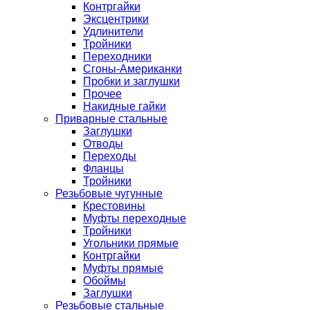
Контргайки
Эксцентрики
Удлинители
Тройники
Переходники
Сгоны-Американки
Пробки и заглушки
Прочее
Накидные гайки
Приварные стальные
Заглушки
Отводы
Переходы
Фланцы
Тройники
Резьбовые чугунные
Крестовины
Муфты переходные
Тройники
Угольники прямые
Контргайки
Муфты прямые
Обоймы
Заглушки
Резьбовые стальные