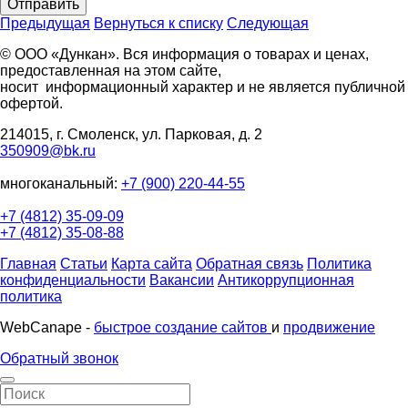
Отправить
Предыдущая
Вернуться к списку
Следующая
© ООО «Дункан». Вся информация о товарах и ценах,
предоставленная на этом сайте,
носит информационный характер и не является публичной
офертой.
214015, г. Смоленск, ул. Парковая, д. 2
350909@bk.ru
многоканальный:
+7 (900) 220-44-55
+7 (4812) 35-09-09
+7 (4812) 35-08-88
Главная
Статьи
Карта сайта
Обратная связь
Политика
конфиденциальности
Вакансии
Антикоррупционная
политика
WebCanape -
быстрое создание сайтов
и
продвижение
Обратный звонок