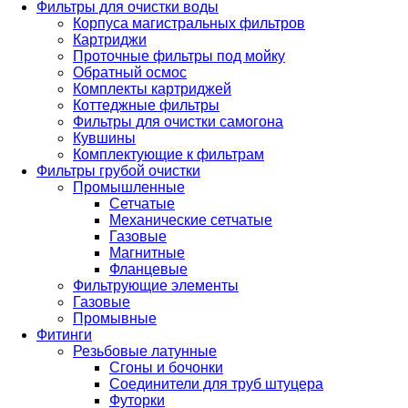
Фильтры для очистки воды
Корпуса магистральных фильтров
Картриджи
Проточные фильтры под мойку
Обратный осмос
Комплекты картриджей
Коттеджные фильтры
Фильтры для очистки самогона
Кувшины
Комплектующие к фильтрам
Фильтры грубой очистки
Промышленные
Сетчатые
Механические сетчатые
Газовые
Магнитные
Фланцевые
Фильтрующие элементы
Газовые
Промывные
Фитинги
Резьбовые латунные
Сгоны и бочонки
Соединители для труб штуцера
Футорки