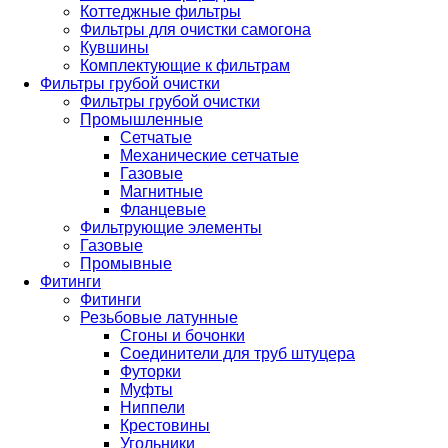
Коттеджные фильтры
Фильтры для очистки самогона
Кувшины
Комплектующие к фильтрам
Фильтры грубой очистки
Фильтры грубой очистки
Промышленные
Сетчатые
Механические сетчатые
Газовые
Магнитные
Фланцевые
Фильтрующие элементы
Газовые
Промывные
Фитинги
Фитинги
Резьбовые латунные
Сгоны и бочонки
Соединители для труб штуцера
Футорки
Муфты
Ниппели
Крестовины
Угольники