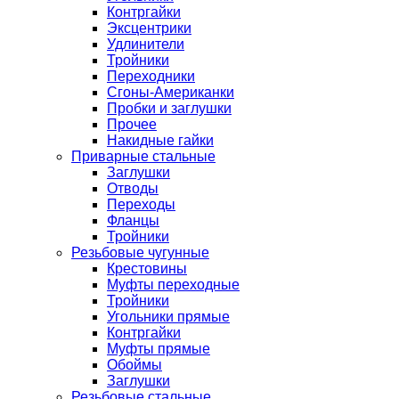
Контргайки
Эксцентрики
Удлинители
Тройники
Переходники
Сгоны-Американки
Пробки и заглушки
Прочее
Накидные гайки
Приварные стальные
Заглушки
Отводы
Переходы
Фланцы
Тройники
Резьбовые чугунные
Крестовины
Муфты переходные
Тройники
Угольники прямые
Контргайки
Муфты прямые
Обоймы
Заглушки
Резьбовые стальные