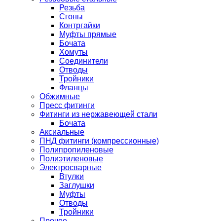
Резьба
Сгоны
Контргайки
Муфты прямые
Бочата
Хомуты
Соединители
Отводы
Тройники
Фланцы
Обжимные
Пресс фитинги
Фитинги из нержавеющей стали
Бочата
Аксиальные
ПНД фитинги (компрессионные)
Полипропиленовые
Полиэтиленовые
Электросварные
Втулки
Заглушки
Муфты
Отводы
Тройники
Прочее