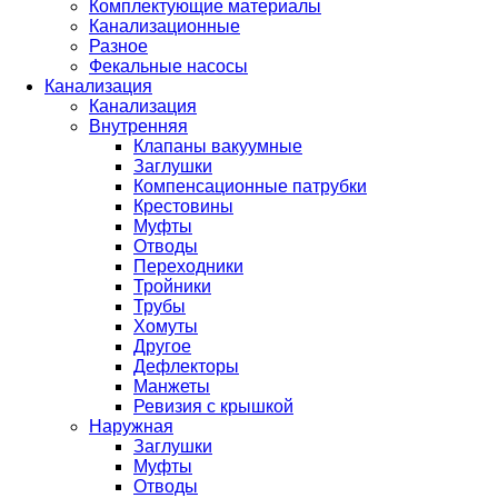
Комплектующие материалы
Канализационные
Разное
Фекальные насосы
Канализация
Канализация
Внутренняя
Клапаны вакуумные
Заглушки
Компенсационные патрубки
Крестовины
Муфты
Отводы
Переходники
Тройники
Трубы
Хомуты
Другое
Дефлекторы
Манжеты
Ревизия с крышкой
Наружная
Заглушки
Муфты
Отводы