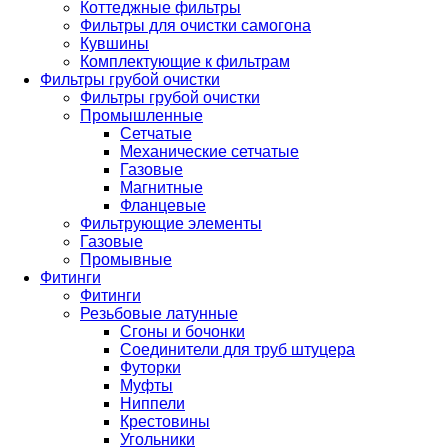
Коттеджные фильтры
Фильтры для очистки самогона
Кувшины
Комплектующие к фильтрам
Фильтры грубой очистки
Фильтры грубой очистки
Промышленные
Сетчатые
Механические сетчатые
Газовые
Магнитные
Фланцевые
Фильтрующие элементы
Газовые
Промывные
Фитинги
Фитинги
Резьбовые латунные
Сгоны и бочонки
Соединители для труб штуцера
Футорки
Муфты
Ниппели
Крестовины
Угольники