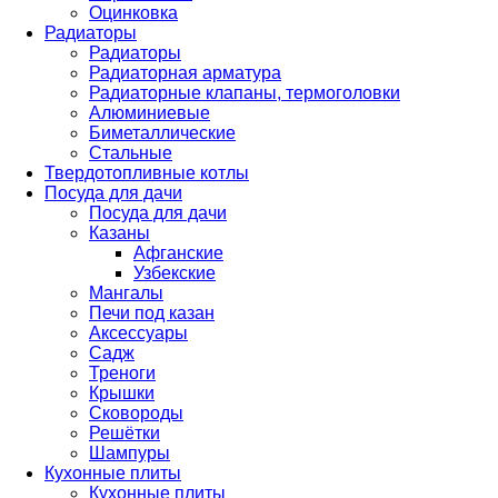
Оцинковка
Радиаторы
Радиаторы
Радиаторная арматура
Радиаторные клапаны, термоголовки
Алюминиевые
Биметаллические
Стальные
Твердотопливные котлы
Посуда для дачи
Посуда для дачи
Казаны
Афганские
Узбекские
Мангалы
Печи под казан
Аксессуары
Садж
Треноги
Крышки
Сковороды
Решётки
Шампуры
Кухонные плиты
Кухонные плиты