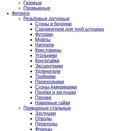
Газовые
Промывные
Фитинги
Резьбовые латунные
Сгоны и бочонки
Соединители для труб штуцера
Футорки
Муфты
Ниппели
Крестовины
Угольники
Контргайки
Эксцентрики
Удлинители
Тройники
Переходники
Сгоны-Американки
Пробки и заглушки
Прочее
Накидные гайки
Приварные стальные
Заглушки
Отводы
Переходы
Фланцы