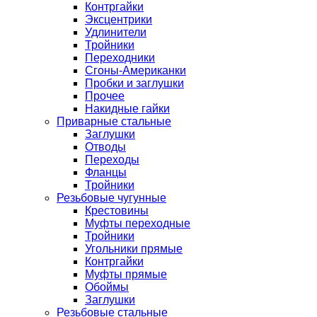
Контргайки
Эксцентрики
Удлинители
Тройники
Переходники
Сгоны-Американки
Пробки и заглушки
Прочее
Накидные гайки
Приварные стальные
Заглушки
Отводы
Переходы
Фланцы
Тройники
Резьбовые чугунные
Крестовины
Муфты переходные
Тройники
Угольники прямые
Контргайки
Муфты прямые
Обоймы
Заглушки
Резьбовые стальные