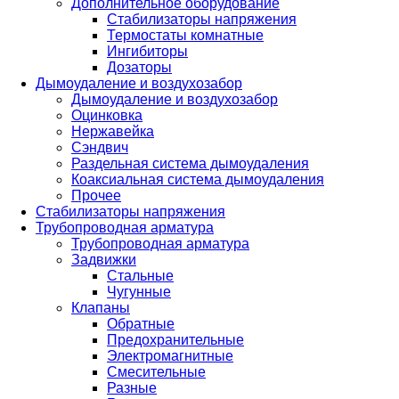
Дополнительное оборудование
Стабилизаторы напряжения
Термостаты комнатные
Ингибиторы
Дозаторы
Дымоудаление и воздухозабор
Дымоудаление и воздухозабор
Оцинковка
Нержавейка
Сэндвич
Раздельная система дымоудаления
Коаксиальная система дымоудаления
Прочее
Стабилизаторы напряжения
Трубопроводная арматура
Трубопроводная арматура
Задвижки
Стальные
Чугунные
Клапаны
Обратные
Предохранительные
Электромагнитные
Смесительные
Разные