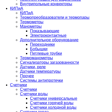
Внутрипольные конвекторы
КИПиА
КИПиА
Термопреобразователи и термопары
Термометры
Манометры
Показывающие
Электроконтактные
Дополнительное оборудование
Переходники
Бобышки
Петлевые трубки
Термоманометры
Сигнализаторы загазованности
Датчики, реле
Датчики температуры
Прочее
Системы антипротечки
Счетчики
Счетчики
Счетчики воды
Счетчики универсальные
Счетчики горячей воды
Счетчики холодной воды
Счетчики тепла