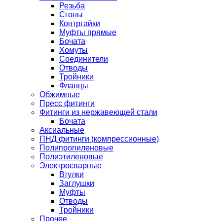
Резьба
Сгоны
Контргайки
Муфты прямые
Бочата
Хомуты
Соединители
Отводы
Тройники
Фланцы
Обжимные
Пресс фитинги
Фитинги из нержавеющей стали
Бочата
Аксиальные
ПНД фитинги (компрессионные)
Полипропиленовые
Полиэтиленовые
Электросварные
Втулки
Заглушки
Муфты
Отводы
Тройники
Прочее