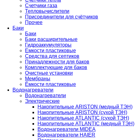
Счетчики газа
Тепловычислители
Присоединители для счётчиков
Прочее
Баки
Баки
Баки расширительные
Гидроаккумуляторы
Емкости пластиковые
Средства для септиков
Принадлежности для баков
Комплектующие для баков
Очистные установки
Мембраны
Ёмкости пластиковые
Водонагреватели
Водонагреватели
Электрические
Накопительные ARISTON (медный ТЭН)
Накопительные ARISTON (сухой ТЭН)
Накопительные ATLANTIC (сухой ТЭН)
Накопительные ATLANTIC (медный ТЭН)
Водонагреватели MIDEA
Водонагреватели HAIER