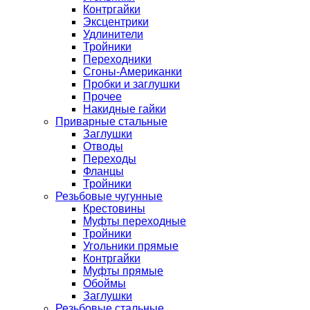
Контргайки
Эксцентрики
Удлинители
Тройники
Переходники
Сгоны-Американки
Пробки и заглушки
Прочее
Накидные гайки
Приварные стальные
Заглушки
Отводы
Переходы
Фланцы
Тройники
Резьбовые чугунные
Крестовины
Муфты переходные
Тройники
Угольники прямые
Контргайки
Муфты прямые
Обоймы
Заглушки
Резьбовые стальные