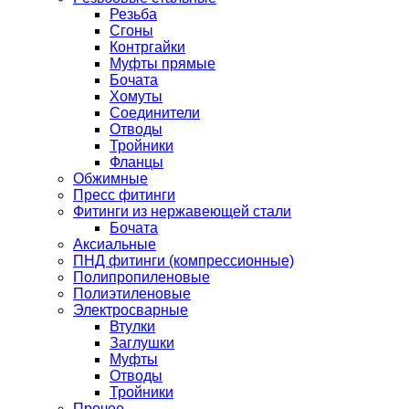
Резьба
Сгоны
Контргайки
Муфты прямые
Бочата
Хомуты
Соединители
Отводы
Тройники
Фланцы
Обжимные
Пресс фитинги
Фитинги из нержавеющей стали
Бочата
Аксиальные
ПНД фитинги (компрессионные)
Полипропиленовые
Полиэтиленовые
Электросварные
Втулки
Заглушки
Муфты
Отводы
Тройники
Прочее