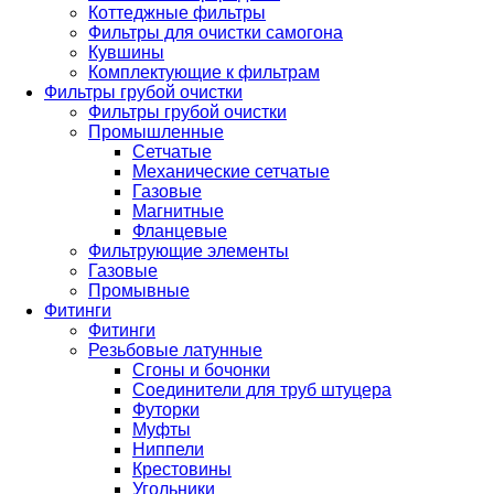
Коттеджные фильтры
Фильтры для очистки самогона
Кувшины
Комплектующие к фильтрам
Фильтры грубой очистки
Фильтры грубой очистки
Промышленные
Сетчатые
Механические сетчатые
Газовые
Магнитные
Фланцевые
Фильтрующие элементы
Газовые
Промывные
Фитинги
Фитинги
Резьбовые латунные
Сгоны и бочонки
Соединители для труб штуцера
Футорки
Муфты
Ниппели
Крестовины
Угольники