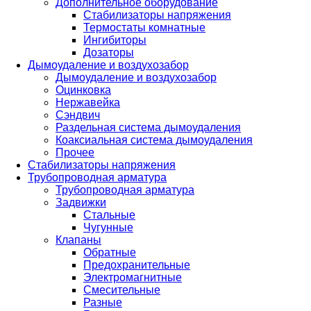
Дополнительное оборудование
Стабилизаторы напряжения
Термостаты комнатные
Ингибиторы
Дозаторы
Дымоудаление и воздухозабор
Дымоудаление и воздухозабор
Оцинковка
Нержавейка
Сэндвич
Раздельная система дымоудаления
Коаксиальная система дымоудаления
Прочее
Стабилизаторы напряжения
Трубопроводная арматура
Трубопроводная арматура
Задвижки
Стальные
Чугунные
Клапаны
Обратные
Предохранительные
Электромагнитные
Смесительные
Разные