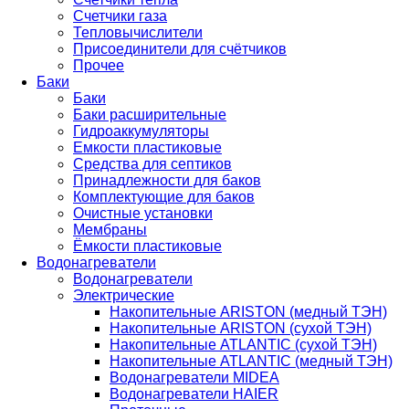
Счетчики газа
Тепловычислители
Присоединители для счётчиков
Прочее
Баки
Баки
Баки расширительные
Гидроаккумуляторы
Емкости пластиковые
Средства для септиков
Принадлежности для баков
Комплектующие для баков
Очистные установки
Мембраны
Ёмкости пластиковые
Водонагреватели
Водонагреватели
Электрические
Накопительные ARISTON (медный ТЭН)
Накопительные ARISTON (сухой ТЭН)
Накопительные ATLANTIC (сухой ТЭН)
Накопительные ATLANTIC (медный ТЭН)
Водонагреватели MIDEA
Водонагреватели HAIER