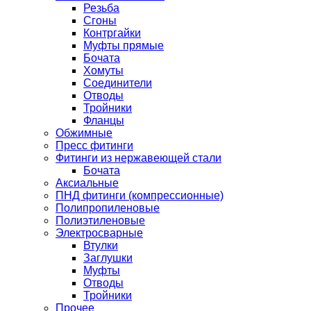
Резьба
Сгоны
Контргайки
Муфты прямые
Бочата
Хомуты
Соединители
Отводы
Тройники
Фланцы
Обжимные
Пресс фитинги
Фитинги из нержавеющей стали
Бочата
Аксиальные
ПНД фитинги (компрессионные)
Полипропиленовые
Полиэтиленовые
Электросварные
Втулки
Заглушки
Муфты
Отводы
Тройники
Прочее