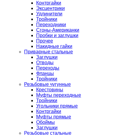
Контргайки
Эксцентрики
Удлинители
Тройники
Переходники
Сгоны-Американки
Пробки и заглушки
Прочее
Накидные гайки
Приварные стальные
Заглушки
Отводы
Переходы
Фланцы
Тройники
Резьбовые чугунные
Крестовины
Муфты переходные
Тройники
Угольники прямые
Контргайки
Муфты прямые
Обоймы
Заглушки
Резьбовые стальные