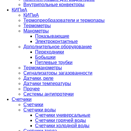
Внутрипольные конвекторы
КИПиА
КИПиА
Термопреобразователи и термопары
Термометры
Манометры
Показывающие
Электроконтактные
Дополнительное оборудование
Переходники
Бобышки
Петлевые трубки
Термоманометры
Сигнализаторы загазованности
Датчики, реле
Датчики температуры
Прочее
Системы антипротечки
Счетчики
Счетчики
Счетчики воды
Счетчики универсальные
Счетчики горячей воды
Счетчики холодной воды
Счетчики тепла