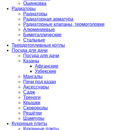
Оцинковка
Радиаторы
Радиаторы
Радиаторная арматура
Радиаторные клапаны, термоголовки
Алюминиевые
Биметаллические
Стальные
Твердотопливные котлы
Посуда для дачи
Посуда для дачи
Казаны
Афганские
Узбекские
Мангалы
Печи под казан
Аксессуары
Садж
Треноги
Крышки
Сковороды
Решётки
Шампуры
Кухонные плиты
Кухонные плиты