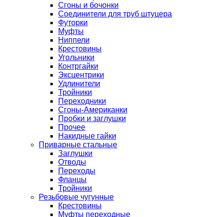
Сгоны и бочонки
Соединители для труб штуцера
Футорки
Муфты
Ниппели
Крестовины
Угольники
Контргайки
Эксцентрики
Удлинители
Тройники
Переходники
Сгоны-Американки
Пробки и заглушки
Прочее
Накидные гайки
Приварные стальные
Заглушки
Отводы
Переходы
Фланцы
Тройники
Резьбовые чугунные
Крестовины
Муфты переходные