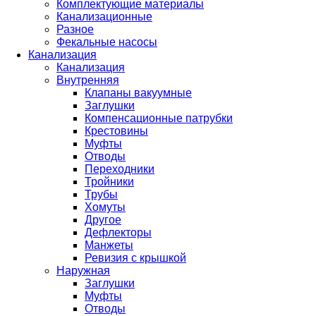
Комплектующие материалы
Канализационные
Разное
Фекальные насосы
Канализация
Канализация
Внутренняя
Клапаны вакуумные
Заглушки
Компенсационные патрубки
Крестовины
Муфты
Отводы
Переходники
Тройники
Трубы
Хомуты
Другое
Дефлекторы
Манжеты
Ревизия с крышкой
Наружная
Заглушки
Муфты
Отводы