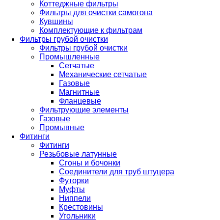
Коттеджные фильтры
Фильтры для очистки самогона
Кувшины
Комплектующие к фильтрам
Фильтры грубой очистки
Фильтры грубой очистки
Промышленные
Сетчатые
Механические сетчатые
Газовые
Магнитные
Фланцевые
Фильтрующие элементы
Газовые
Промывные
Фитинги
Фитинги
Резьбовые латунные
Сгоны и бочонки
Соединители для труб штуцера
Футорки
Муфты
Ниппели
Крестовины
Угольники