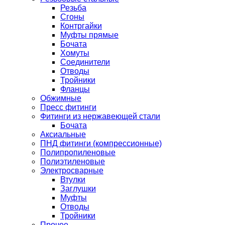
Резьба
Сгоны
Контргайки
Муфты прямые
Бочата
Хомуты
Соединители
Отводы
Тройники
Фланцы
Обжимные
Пресс фитинги
Фитинги из нержавеющей стали
Бочата
Аксиальные
ПНД фитинги (компрессионные)
Полипропиленовые
Полиэтиленовые
Электросварные
Втулки
Заглушки
Муфты
Отводы
Тройники
Прочее