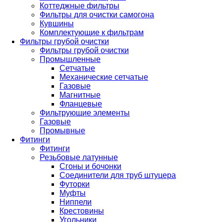
Коттеджные фильтры
Фильтры для очистки самогона
Кувшины
Комплектующие к фильтрам
Фильтры грубой очистки
Фильтры грубой очистки
Промышленные
Сетчатые
Механические сетчатые
Газовые
Магнитные
Фланцевые
Фильтрующие элементы
Газовые
Промывные
Фитинги
Фитинги
Резьбовые латунные
Сгоны и бочонки
Соединители для труб штуцера
Футорки
Муфты
Ниппели
Крестовины
Угольники