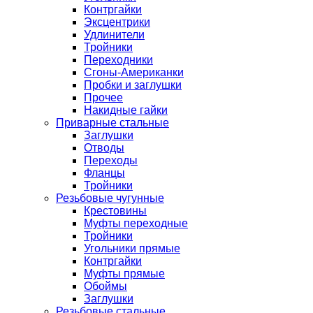
Контргайки
Эксцентрики
Удлинители
Тройники
Переходники
Сгоны-Американки
Пробки и заглушки
Прочее
Накидные гайки
Приварные стальные
Заглушки
Отводы
Переходы
Фланцы
Тройники
Резьбовые чугунные
Крестовины
Муфты переходные
Тройники
Угольники прямые
Контргайки
Муфты прямые
Обоймы
Заглушки
Резьбовые стальные