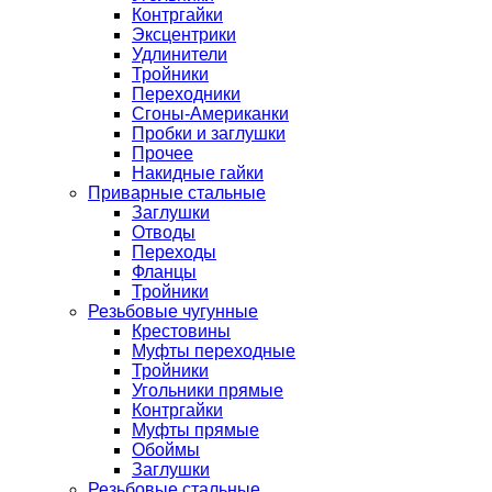
Контргайки
Эксцентрики
Удлинители
Тройники
Переходники
Сгоны-Американки
Пробки и заглушки
Прочее
Накидные гайки
Приварные стальные
Заглушки
Отводы
Переходы
Фланцы
Тройники
Резьбовые чугунные
Крестовины
Муфты переходные
Тройники
Угольники прямые
Контргайки
Муфты прямые
Обоймы
Заглушки
Резьбовые стальные