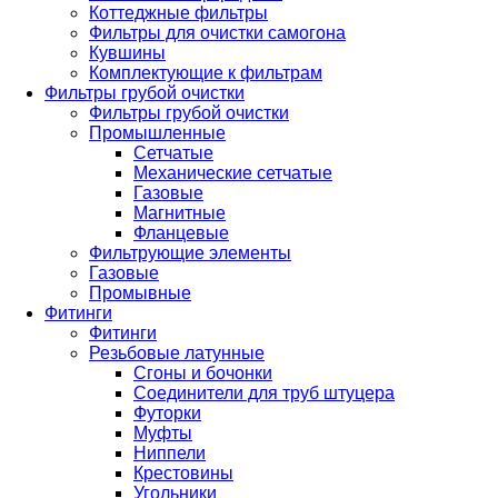
Коттеджные фильтры
Фильтры для очистки самогона
Кувшины
Комплектующие к фильтрам
Фильтры грубой очистки
Фильтры грубой очистки
Промышленные
Сетчатые
Механические сетчатые
Газовые
Магнитные
Фланцевые
Фильтрующие элементы
Газовые
Промывные
Фитинги
Фитинги
Резьбовые латунные
Сгоны и бочонки
Соединители для труб штуцера
Футорки
Муфты
Ниппели
Крестовины
Угольники