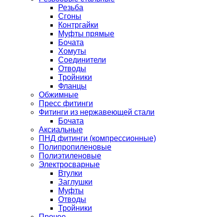
Резьба
Сгоны
Контргайки
Муфты прямые
Бочата
Хомуты
Соединители
Отводы
Тройники
Фланцы
Обжимные
Пресс фитинги
Фитинги из нержавеющей стали
Бочата
Аксиальные
ПНД фитинги (компрессионные)
Полипропиленовые
Полиэтиленовые
Электросварные
Втулки
Заглушки
Муфты
Отводы
Тройники
Прочее