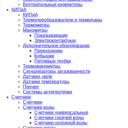
Внутрипольные конвекторы
КИПиА
КИПиА
Термопреобразователи и термопары
Термометры
Манометры
Показывающие
Электроконтактные
Дополнительное оборудование
Переходники
Бобышки
Петлевые трубки
Термоманометры
Сигнализаторы загазованности
Датчики, реле
Датчики температуры
Прочее
Системы антипротечки
Счетчики
Счетчики
Счетчики воды
Счетчики универсальные
Счетчики горячей воды
Счетчики холодной воды
Счетчики тепла