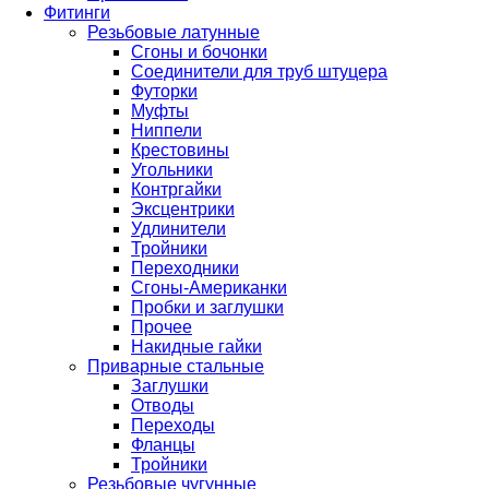
Фитинги
Резьбовые латунные
Сгоны и бочонки
Соединители для труб штуцера
Футорки
Муфты
Ниппели
Крестовины
Угольники
Контргайки
Эксцентрики
Удлинители
Тройники
Переходники
Сгоны-Американки
Пробки и заглушки
Прочее
Накидные гайки
Приварные стальные
Заглушки
Отводы
Переходы
Фланцы
Тройники
Резьбовые чугунные