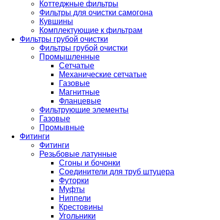
Коттеджные фильтры
Фильтры для очистки самогона
Кувшины
Комплектующие к фильтрам
Фильтры грубой очистки
Фильтры грубой очистки
Промышленные
Сетчатые
Механические сетчатые
Газовые
Магнитные
Фланцевые
Фильтрующие элементы
Газовые
Промывные
Фитинги
Фитинги
Резьбовые латунные
Сгоны и бочонки
Соединители для труб штуцера
Футорки
Муфты
Ниппели
Крестовины
Угольники