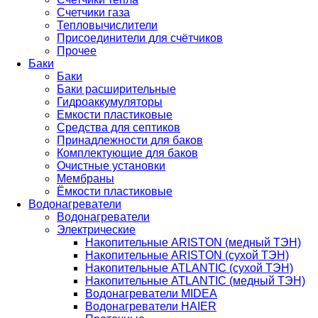
Счетчики газа
Тепловычислители
Присоединители для счётчиков
Прочее
Баки
Баки
Баки расширительные
Гидроаккумуляторы
Емкости пластиковые
Средства для септиков
Принадлежности для баков
Комплектующие для баков
Очистные установки
Мембраны
Ёмкости пластиковые
Водонагреватели
Водонагреватели
Электрические
Накопительные ARISTON (медный ТЭН)
Накопительные ARISTON (сухой ТЭН)
Накопительные ATLANTIC (сухой ТЭН)
Накопительные ATLANTIC (медный ТЭН)
Водонагреватели MIDEA
Водонагреватели HAIER