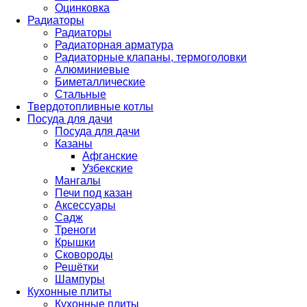
Оцинковка
Радиаторы
Радиаторы
Радиаторная арматура
Радиаторные клапаны, термоголовки
Алюминиевые
Биметаллические
Стальные
Твердотопливные котлы
Посуда для дачи
Посуда для дачи
Казаны
Афганские
Узбекские
Мангалы
Печи под казан
Аксессуары
Садж
Треноги
Крышки
Сковороды
Решётки
Шампуры
Кухонные плиты
Кухонные плиты