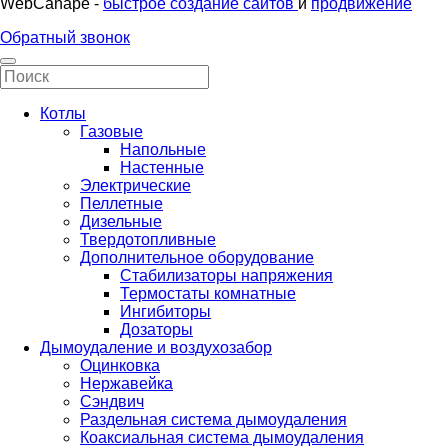
WebCanape -
быстрое создание сайтов
и
продвижение
Обратный звонок
Котлы
Газовые
Напольные
Настенные
Электрические
Пеллетные
Дизельные
Твердотопливные
Дополнительное оборудование
Стабилизаторы напряжения
Термостаты комнатные
Ингибиторы
Дозаторы
Дымоудаление и воздухозабор
Оцинковка
Нержавейка
Сэндвич
Раздельная система дымоудаления
Коаксиальная система дымоудаления