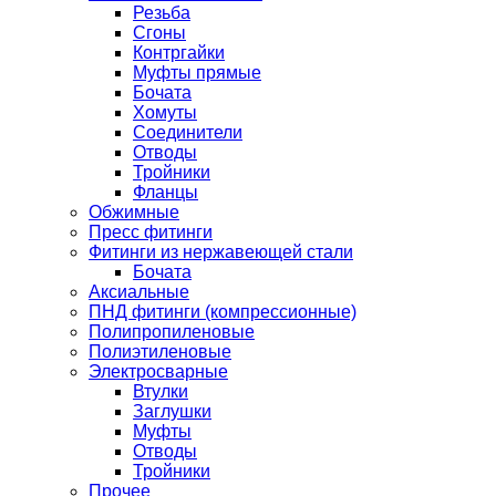
Резьба
Сгоны
Контргайки
Муфты прямые
Бочата
Хомуты
Соединители
Отводы
Тройники
Фланцы
Обжимные
Пресс фитинги
Фитинги из нержавеющей стали
Бочата
Аксиальные
ПНД фитинги (компрессионные)
Полипропиленовые
Полиэтиленовые
Электросварные
Втулки
Заглушки
Муфты
Отводы
Тройники
Прочее