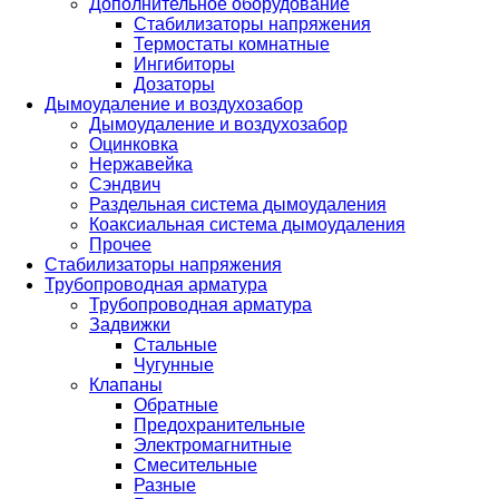
Дополнительное оборудование
Стабилизаторы напряжения
Термостаты комнатные
Ингибиторы
Дозаторы
Дымоудаление и воздухозабор
Дымоудаление и воздухозабор
Оцинковка
Нержавейка
Сэндвич
Раздельная система дымоудаления
Коаксиальная система дымоудаления
Прочее
Стабилизаторы напряжения
Трубопроводная арматура
Трубопроводная арматура
Задвижки
Стальные
Чугунные
Клапаны
Обратные
Предохранительные
Электромагнитные
Смесительные
Разные