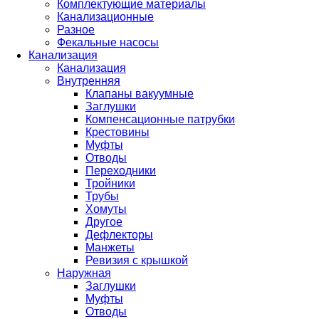
Комплектующие материалы
Канализационные
Разное
Фекальные насосы
Канализация
Канализация
Внутренняя
Клапаны вакуумные
Заглушки
Компенсационные патрубки
Крестовины
Муфты
Отводы
Переходники
Тройники
Трубы
Хомуты
Другое
Дефлекторы
Манжеты
Ревизия с крышкой
Наружная
Заглушки
Муфты
Отводы