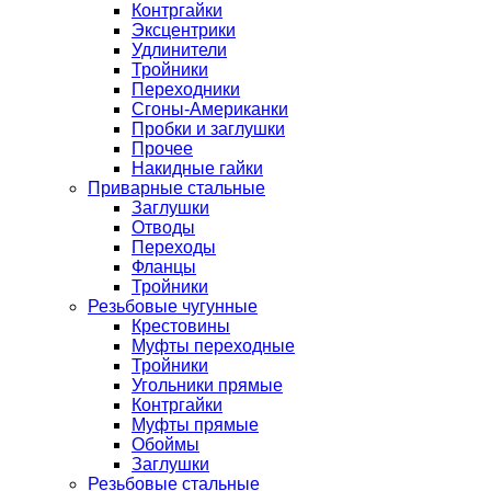
Контргайки
Эксцентрики
Удлинители
Тройники
Переходники
Сгоны-Американки
Пробки и заглушки
Прочее
Накидные гайки
Приварные стальные
Заглушки
Отводы
Переходы
Фланцы
Тройники
Резьбовые чугунные
Крестовины
Муфты переходные
Тройники
Угольники прямые
Контргайки
Муфты прямые
Обоймы
Заглушки
Резьбовые стальные