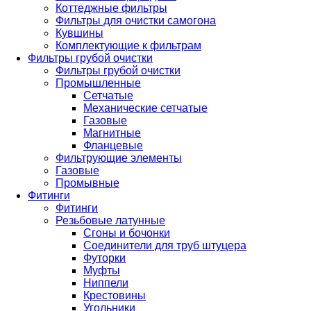
Коттеджные фильтры
Фильтры для очистки самогона
Кувшины
Комплектующие к фильтрам
Фильтры грубой очистки
Фильтры грубой очистки
Промышленные
Сетчатые
Механические сетчатые
Газовые
Магнитные
Фланцевые
Фильтрующие элементы
Газовые
Промывные
Фитинги
Фитинги
Резьбовые латунные
Сгоны и бочонки
Соединители для труб штуцера
Футорки
Муфты
Ниппели
Крестовины
Угольники