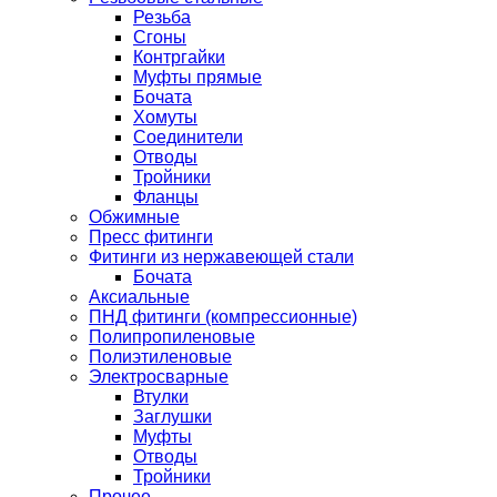
Резьба
Сгоны
Контргайки
Муфты прямые
Бочата
Хомуты
Соединители
Отводы
Тройники
Фланцы
Обжимные
Пресс фитинги
Фитинги из нержавеющей стали
Бочата
Аксиальные
ПНД фитинги (компрессионные)
Полипропиленовые
Полиэтиленовые
Электросварные
Втулки
Заглушки
Муфты
Отводы
Тройники
Прочее