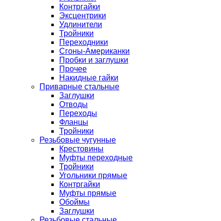
Контргайки
Эксцентрики
Удлинители
Тройники
Переходники
Сгоны-Американки
Пробки и заглушки
Прочее
Накидные гайки
Приварные стальные
Заглушки
Отводы
Переходы
Фланцы
Тройники
Резьбовые чугунные
Крестовины
Муфты переходные
Тройники
Угольники прямые
Контргайки
Муфты прямые
Обоймы
Заглушки
Резьбовые стальные