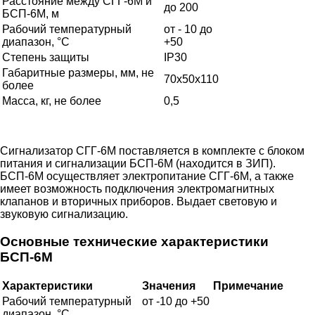
Расстояние между СГГ-6М и
до 200
БСП-6М, м
Рабочий температурный
от - 10 до
диапазон, °С
+50
Степень защиты
IP30
Габаритные размеры, мм, не
70х50х110
более
Масса, кг, не более
0,5
Сигнализатор СГГ-6М поставляется в комплекте с блоком
питания и сигнализации БСП-6М (находится в ЗИП).
БСП-6М осуществляет электропитание СГГ-6М, а также
имеет возможность подключения электромагнитных
клапанов и вторичных приборов. Выдает световую и
звуковую сигнализацию.
Основные технические характеристики
БСП-6М
Характеристики
Значения
Примечание
Рабочий температурный
от -10 до +50
диапазон, °С