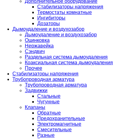
Дополнительное оборудование
Стабилизаторы напряжения
Термостаты комнатные
Ингибиторы
Дозаторы
Дымоудаление и воздухозабор
Дымоудаление и воздухозабор
Оцинковка
Нержавейка
Сэндвич
Раздельная система дымоудаления
Коаксиальная система дымоудаления
Прочее
Стабилизаторы напряжения
Трубопроводная арматура
Трубопроводная арматура
Задвижки
Стальные
Чугунные
Клапаны
Обратные
Предохранительные
Электромагнитные
Смесительные
Разные