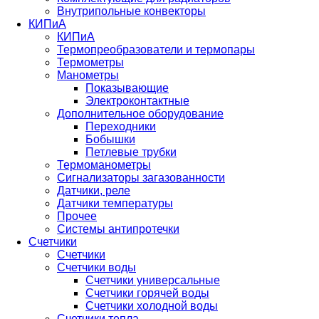
Внутрипольные конвекторы
КИПиА
КИПиА
Термопреобразователи и термопары
Термометры
Манометры
Показывающие
Электроконтактные
Дополнительное оборудование
Переходники
Бобышки
Петлевые трубки
Термоманометры
Сигнализаторы загазованности
Датчики, реле
Датчики температуры
Прочее
Системы антипротечки
Счетчики
Счетчики
Счетчики воды
Счетчики универсальные
Счетчики горячей воды
Счетчики холодной воды
Счетчики тепла