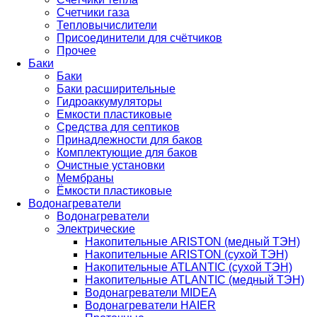
Счетчики газа
Тепловычислители
Присоединители для счётчиков
Прочее
Баки
Баки
Баки расширительные
Гидроаккумуляторы
Емкости пластиковые
Средства для септиков
Принадлежности для баков
Комплектующие для баков
Очистные установки
Мембраны
Ёмкости пластиковые
Водонагреватели
Водонагреватели
Электрические
Накопительные ARISTON (медный ТЭН)
Накопительные ARISTON (сухой ТЭН)
Накопительные ATLANTIC (сухой ТЭН)
Накопительные ATLANTIC (медный ТЭН)
Водонагреватели MIDEA
Водонагреватели HAIER