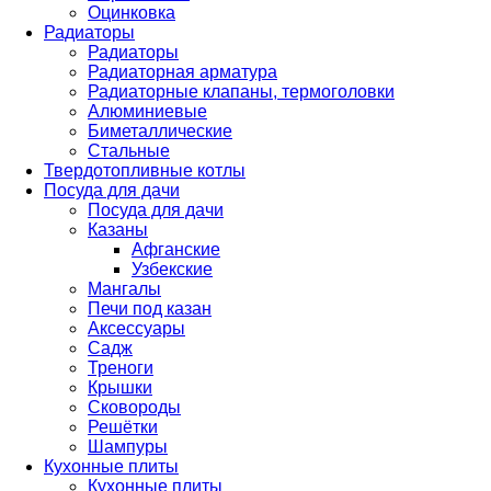
Оцинковка
Радиаторы
Радиаторы
Радиаторная арматура
Радиаторные клапаны, термоголовки
Алюминиевые
Биметаллические
Стальные
Твердотопливные котлы
Посуда для дачи
Посуда для дачи
Казаны
Афганские
Узбекские
Мангалы
Печи под казан
Аксессуары
Садж
Треноги
Крышки
Сковороды
Решётки
Шампуры
Кухонные плиты
Кухонные плиты