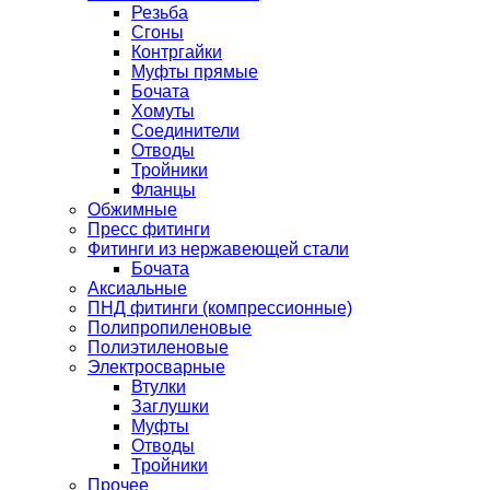
Резьба
Сгоны
Контргайки
Муфты прямые
Бочата
Хомуты
Соединители
Отводы
Тройники
Фланцы
Обжимные
Пресс фитинги
Фитинги из нержавеющей стали
Бочата
Аксиальные
ПНД фитинги (компрессионные)
Полипропиленовые
Полиэтиленовые
Электросварные
Втулки
Заглушки
Муфты
Отводы
Тройники
Прочее