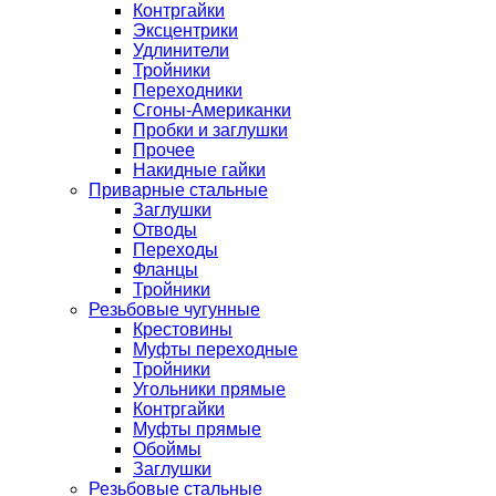
Контргайки
Эксцентрики
Удлинители
Тройники
Переходники
Сгоны-Американки
Пробки и заглушки
Прочее
Накидные гайки
Приварные стальные
Заглушки
Отводы
Переходы
Фланцы
Тройники
Резьбовые чугунные
Крестовины
Муфты переходные
Тройники
Угольники прямые
Контргайки
Муфты прямые
Обоймы
Заглушки
Резьбовые стальные