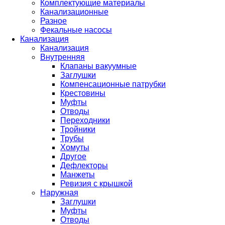
Комплектующие материалы
Канализационные
Разное
Фекальные насосы
Канализация
Канализация
Внутренняя
Клапаны вакуумные
Заглушки
Компенсационные патрубки
Крестовины
Муфты
Отводы
Переходники
Тройники
Трубы
Хомуты
Другое
Дефлекторы
Манжеты
Ревизия с крышкой
Наружная
Заглушки
Муфты
Отводы