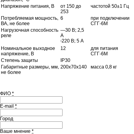
Напряжение питания, В
от 150 до
частотой 50±1 Гц
253
Потребляемая мощность,
6
при подключении
ВА, не более
СГГ-6М
Нагрузочная способность
—30 В; 2,5
реле
А
220 В; 5 А
˜
Номинальное выходное
12
для питания
напряжение, В
СГГ-6М
Степень защиты
IP30
Габаритные размеры, мм,
200х70х140
масса 0,8 кг
не более
ФИО
*
E-mail
*
Город
Ваше мнение
*