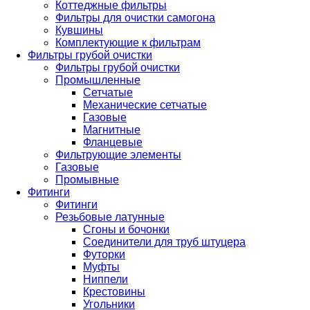
Коттеджные фильтры
Фильтры для очистки самогона
Кувшины
Комплектующие к фильтрам
Фильтры грубой очистки
Фильтры грубой очистки
Промышленные
Сетчатые
Механические сетчатые
Газовые
Магнитные
Фланцевые
Фильтрующие элементы
Газовые
Промывные
Фитинги
Фитинги
Резьбовые латунные
Сгоны и бочонки
Соединители для труб штуцера
Футорки
Муфты
Ниппели
Крестовины
Угольники