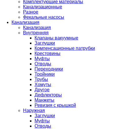
Комплектующие материалы
Канализационные
Разное
Фекальные насосы
Канализация
Канализация
Внутренняя
Клапаны вакуумные
Заглушки
Компенсационные патрубки
Крестовины
Муфты
Отводы
Переходники
Тройники
Трубы
Хомуты
Другое
Дефлекторы
Манжеты
Ревизия с крышкой
Наружная
Заглушки
Муфты
Отводы