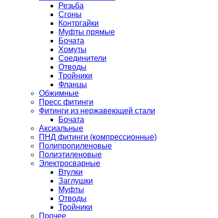
Резьба
Сгоны
Контргайки
Муфты прямые
Бочата
Хомуты
Соединители
Отводы
Тройники
Фланцы
Обжимные
Пресс фитинги
Фитинги из нержавеющей стали
Бочата
Аксиальные
ПНД фитинги (компрессионные)
Полипропиленовые
Полиэтиленовые
Электросварные
Втулки
Заглушки
Муфты
Отводы
Тройники
Прочее