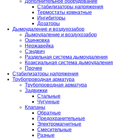
Дополнительное оборудование
Стабилизаторы напряжения
Термостаты комнатные
Ингибиторы
Дозаторы
Дымоудаление и воздухозабор
Дымоудаление и воздухозабор
Оцинковка
Нержавейка
Сэндвич
Раздельная система дымоудаления
Коаксиальная система дымоудаления
Прочее
Стабилизаторы напряжения
Трубопроводная арматура
Трубопроводная арматура
Задвижки
Стальные
Чугунные
Клапаны
Обратные
Предохранительные
Электромагнитные
Смесительные
Разные