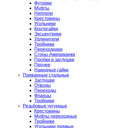
Футорки
Муфты
Ниппели
Крестовины
Угольники
Контргайки
Эксцентрики
Удлинители
Тройники
Переходники
Сгоны-Американки
Пробки и заглушки
Прочее
Накидные гайки
Приварные стальные
Заглушки
Отводы
Переходы
Фланцы
Тройники
Резьбовые чугунные
Крестовины
Муфты переходные
Тройники
Угольники прямые