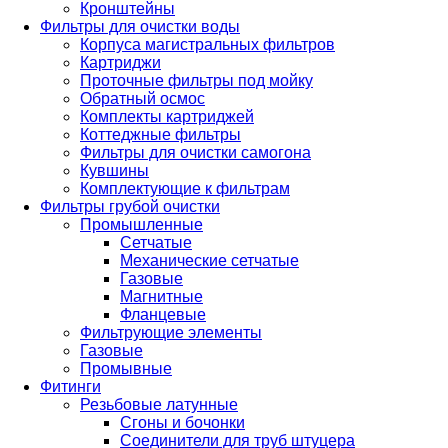
Кронштейны
Фильтры для очистки воды
Корпуса магистральных фильтров
Картриджи
Проточные фильтры под мойку
Обратный осмос
Комплекты картриджей
Коттеджные фильтры
Фильтры для очистки самогона
Кувшины
Комплектующие к фильтрам
Фильтры грубой очистки
Промышленные
Сетчатые
Механические сетчатые
Газовые
Магнитные
Фланцевые
Фильтрующие элементы
Газовые
Промывные
Фитинги
Резьбовые латунные
Сгоны и бочонки
Соединители для труб штуцера