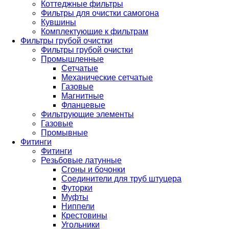
Коттеджные фильтры
Фильтры для очистки самогона
Кувшины
Комплектующие к фильтрам
Фильтры грубой очистки
Фильтры грубой очистки
Промышленные
Сетчатые
Механические сетчатые
Газовые
Магнитные
Фланцевые
Фильтрующие элементы
Газовые
Промывные
Фитинги
Фитинги
Резьбовые латунные
Сгоны и бочонки
Соединители для труб штуцера
Футорки
Муфты
Ниппели
Крестовины
Угольники