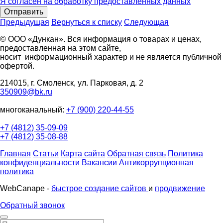
Я согласен на обработку предоставленных данных
Отправить
Предыдущая
Вернуться к списку
Следующая
© ООО «Дункан». Вся информация о товарах и ценах,
предоставленная на этом сайте,
носит информационный характер и не является публичной
офертой.
214015, г. Смоленск, ул. Парковая, д. 2
350909@bk.ru
многоканальный:
+7 (900) 220-44-55
+7 (4812) 35-09-09
+7 (4812) 35-08-88
Главная
Статьи
Карта сайта
Обратная связь
Политика
конфиденциальности
Вакансии
Антикоррупционная
политика
WebCanape -
быстрое создание сайтов
и
продвижение
Обратный звонок