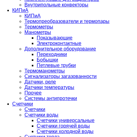
Внутрипольные конвекторы
КИПиА
КИПиА
Термопреобразователи и термопары
Термометры
Манометры
Показывающие
Электроконтактные
Дополнительное оборудование
Переходники
Бобышки
Петлевые трубки
Термоманометры
Сигнализаторы загазованности
Датчики, реле
Датчики температуры
Прочее
Системы антипротечки
Счетчики
Счетчики
Счетчики воды
Счетчики универсальные
Счетчики горячей воды
Счетчики холодной воды
Счетчики тепла