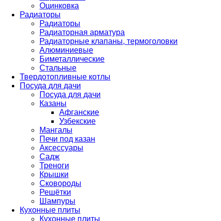
Оцинковка
Радиаторы
Радиаторы
Радиаторная арматура
Радиаторные клапаны, термоголовки
Алюминиевые
Биметаллические
Стальные
Твердотопливные котлы
Посуда для дачи
Посуда для дачи
Казаны
Афганские
Узбекские
Мангалы
Печи под казан
Аксессуары
Садж
Треноги
Крышки
Сковороды
Решётки
Шампуры
Кухонные плиты
Кухонные плиты