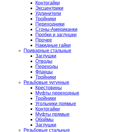
Контргайки
Эксцентрики
Удлинители
Тройники
Переходники
Сгоны-Американки
Пробки и заглушки
Прочее
Накидные гайки
Приварные стальные
Заглушки
Отводы
Переходы
Фланцы
Тройники
Резьбовые чугунные
Крестовины
Муфты переходные
Тройники
Угольники прямые
Контргайки
Муфты прямые
Обоймы
Заглушки
Резьбовые стальные