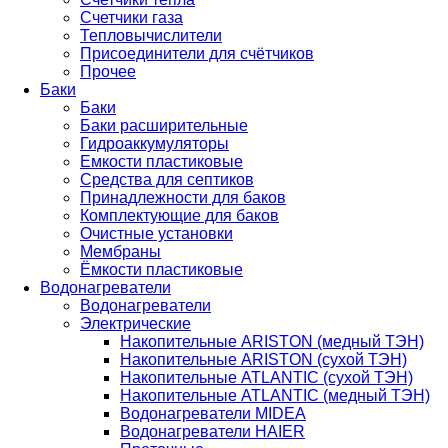
Счетчики газа
Тепловычислители
Присоединители для счётчиков
Прочее
Баки
Баки
Баки расширительные
Гидроаккумуляторы
Емкости пластиковые
Средства для септиков
Принадлежности для баков
Комплектующие для баков
Очистные установки
Мембраны
Ёмкости пластиковые
Водонагреватели
Водонагреватели
Электрические
Накопительные ARISTON (медный ТЭН)
Накопительные ARISTON (сухой ТЭН)
Накопительные ATLANTIC (сухой ТЭН)
Накопительные ATLANTIC (медный ТЭН)
Водонагреватели MIDEA
Водонагреватели HAIER