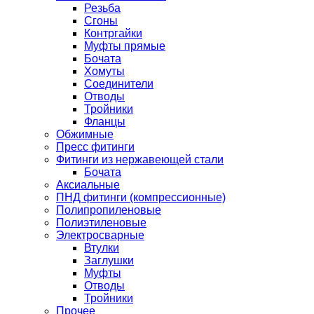
Резьба
Сгоны
Контргайки
Муфты прямые
Бочата
Хомуты
Соединители
Отводы
Тройники
Фланцы
Обжимные
Пресс фитинги
Фитинги из нержавеющей стали
Бочата
Аксиальные
ПНД фитинги (компрессионные)
Полипропиленовые
Полиэтиленовые
Электросварные
Втулки
Заглушки
Муфты
Отводы
Тройники
Прочее