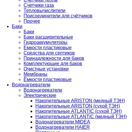
Счетчики газа
Тепловычислители
Присоединители для счётчиков
Прочее
Баки
Баки
Баки расширительные
Гидроаккумуляторы
Емкости пластиковые
Средства для септиков
Принадлежности для баков
Комплектующие для баков
Очистные установки
Мембраны
Ёмкости пластиковые
Водонагреватели
Водонагреватели
Электрические
Накопительные ARISTON (медный ТЭН)
Накопительные ARISTON (сухой ТЭН)
Накопительные ATLANTIC (сухой ТЭН)
Накопительные ATLANTIC (медный ТЭН)
Водонагреватели MIDEA
Водонагреватели HAIER