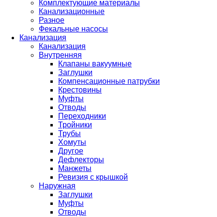
Комплектующие материалы
Канализационные
Разное
Фекальные насосы
Канализация
Канализация
Внутренняя
Клапаны вакуумные
Заглушки
Компенсационные патрубки
Крестовины
Муфты
Отводы
Переходники
Тройники
Трубы
Хомуты
Другое
Дефлекторы
Манжеты
Ревизия с крышкой
Наружная
Заглушки
Муфты
Отводы