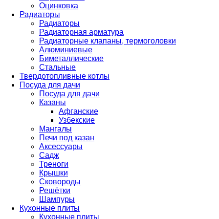
Оцинковка
Радиаторы
Радиаторы
Радиаторная арматура
Радиаторные клапаны, термоголовки
Алюминиевые
Биметаллические
Стальные
Твердотопливные котлы
Посуда для дачи
Посуда для дачи
Казаны
Афганские
Узбекские
Мангалы
Печи под казан
Аксессуары
Садж
Треноги
Крышки
Сковороды
Решётки
Шампуры
Кухонные плиты
Кухонные плиты