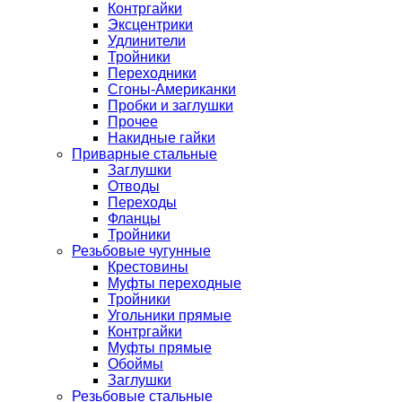
Контргайки
Эксцентрики
Удлинители
Тройники
Переходники
Сгоны-Американки
Пробки и заглушки
Прочее
Накидные гайки
Приварные стальные
Заглушки
Отводы
Переходы
Фланцы
Тройники
Резьбовые чугунные
Крестовины
Муфты переходные
Тройники
Угольники прямые
Контргайки
Муфты прямые
Обоймы
Заглушки
Резьбовые стальные