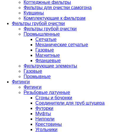
Коттеджные фильтры
Фильтры для очистки самогона
Кувшины
Комплектующие к фильтрам
Фильтры грубой очистки
Фильтры грубой очистки
Промышленные
Сетчатые
Механические сетчатые
Газовые
Магнитные
Фланцевые
Фильтрующие элементы
Газовые
Промывные
Фитинги
Фитинги
Резьбовые латунные
Сгоны и бочонки
Соединители для труб штуцера
Футорки
Муфты
Ниппели
Крестовины
Угольники