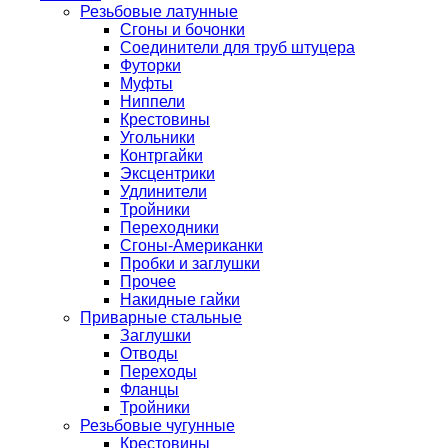
Резьбовые латунные
Сгоны и бочонки
Соединители для труб штуцера
Футорки
Муфты
Ниппели
Крестовины
Угольники
Контргайки
Эксцентрики
Удлинители
Тройники
Переходники
Сгоны-Американки
Пробки и заглушки
Прочее
Накидные гайки
Приварные стальные
Заглушки
Отводы
Переходы
Фланцы
Тройники
Резьбовые чугунные
Крестовины