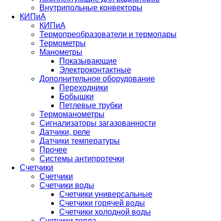
Внутрипольные конвекторы
КИПиА
КИПиА
Термопреобразователи и термопары
Термометры
Манометры
Показывающие
Электроконтактные
Дополнительное оборудование
Переходники
Бобышки
Петлевые трубки
Термоманометры
Сигнализаторы загазованности
Датчики, реле
Датчики температуры
Прочее
Системы антипротечки
Счетчики
Счетчики
Счетчики воды
Счетчики универсальные
Счетчики горячей воды
Счетчики холодной воды
Счетчики тепла