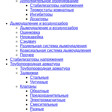
Дополнительное оборудование
Стабилизаторы напряжения
Термостаты комнатные
Ингибиторы
Дозаторы
Дымоудаление и воздухозабор
Дымоудаление и воздухозабор
Оцинковка
Нержавейка
Сэндвич
Раздельная система дымоудаления
Коаксиальная система дымоудаления
Прочее
Стабилизаторы напряжения
Трубопроводная арматура
Трубопроводная арматура
Задвижки
Стальные
Чугунные
Клапаны
Обратные
Предохранительные
Электромагнитные
Смесительные
Разные