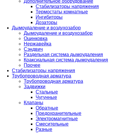
Дополнительное оборудование
Стабилизаторы напряжения
Термостаты комнатные
Ингибиторы
Дозаторы
Дымоудаление и воздухозабор
Дымоудаление и воздухозабор
Оцинковка
Нержавейка
Сэндвич
Раздельная система дымоудаления
Коаксиальная система дымоудаления
Прочее
Стабилизаторы напряжения
Трубопроводная арматура
Трубопроводная арматура
Задвижки
Стальные
Чугунные
Клапаны
Обратные
Предохранительные
Электромагнитные
Смесительные
Разные