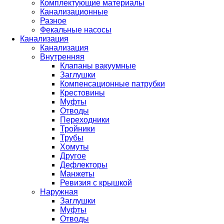
Комплектующие материалы
Канализационные
Разное
Фекальные насосы
Канализация
Канализация
Внутренняя
Клапаны вакуумные
Заглушки
Компенсационные патрубки
Крестовины
Муфты
Отводы
Переходники
Тройники
Трубы
Хомуты
Другое
Дефлекторы
Манжеты
Ревизия с крышкой
Наружная
Заглушки
Муфты
Отводы