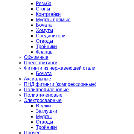
Резьба
Сгоны
Контргайки
Муфты прямые
Бочата
Хомуты
Соединители
Отводы
Тройники
Фланцы
Обжимные
Пресс фитинги
Фитинги из нержавеющей стали
Бочата
Аксиальные
ПНД фитинги (компрессионные)
Полипропиленовые
Полиэтиленовые
Электросварные
Втулки
Заглушки
Муфты
Отводы
Тройники
Прочее