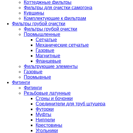
Коттеджные фильтры
Фильтры для очистки самогона
Кувшины
Комплектующие к фильтрам
Фильтры грубой очистки
Фильтры грубой очистки
Промышленные
Сетчатые
Механические сетчатые
Газовые
Магнитные
Фланцевые
Фильтрующие элементы
Газовые
Промывные
Фитинги
Фитинги
Резьбовые латунные
Сгоны и бочонки
Соединители для труб штуцера
Футорки
Муфты
Ниппели
Крестовины
Угольники