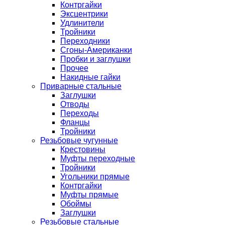
Контргайки
Эксцентрики
Удлинители
Тройники
Переходники
Сгоны-Американки
Пробки и заглушки
Прочее
Накидные гайки
Приварные стальные
Заглушки
Отводы
Переходы
Фланцы
Тройники
Резьбовые чугунные
Крестовины
Муфты переходные
Тройники
Угольники прямые
Контргайки
Муфты прямые
Обоймы
Заглушки
Резьбовые стальные