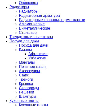
Оцинковка
Радиаторы
Радиаторы
Радиаторная арматура
Радиаторные клапаны, термоголовки
Алюминиевые
Биметаллические
Стальные
Твердотопливные котлы
Посуда для дачи
Посуда для дачи
Казаны
Афганские
Узбекские
Мангалы
Печи под казан
Аксессуары
Садж
Треноги
Крышки
Сковороды
Решётки
Шампуры
Кухонные плиты
Кухонные плиты