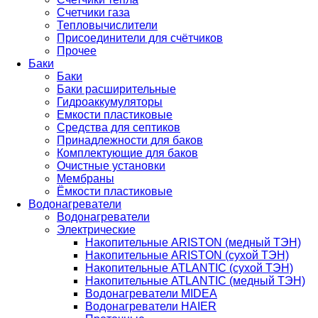
Счетчики газа
Тепловычислители
Присоединители для счётчиков
Прочее
Баки
Баки
Баки расширительные
Гидроаккумуляторы
Емкости пластиковые
Средства для септиков
Принадлежности для баков
Комплектующие для баков
Очистные установки
Мембраны
Ёмкости пластиковые
Водонагреватели
Водонагреватели
Электрические
Накопительные ARISTON (медный ТЭН)
Накопительные ARISTON (сухой ТЭН)
Накопительные ATLANTIC (сухой ТЭН)
Накопительные ATLANTIC (медный ТЭН)
Водонагреватели MIDEA
Водонагреватели HAIER