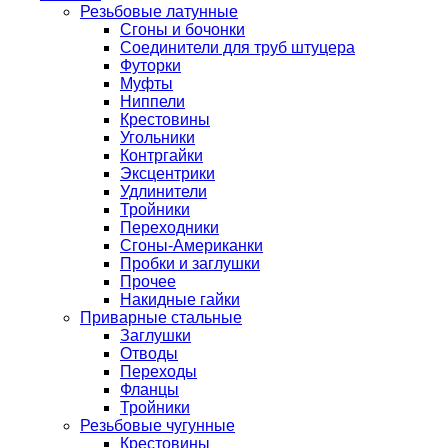
Резьбовые латунные
Сгоны и бочонки
Соединители для труб штуцера
Футорки
Муфты
Ниппели
Крестовины
Угольники
Контргайки
Эксцентрики
Удлинители
Тройники
Переходники
Сгоны-Американки
Пробки и заглушки
Прочее
Накидные гайки
Приварные стальные
Заглушки
Отводы
Переходы
Фланцы
Тройники
Резьбовые чугунные
Крестовины