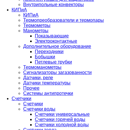
Внутрипольные конвекторы
КИПиА
КИПиА
Термопреобразователи и термопары
Термометры
Манометры
Показывающие
Электроконтактные
Дополнительное оборудование
Переходники
Бобышки
Петлевые трубки
Термоманометры
Сигнализаторы загазованности
Датчики, реле
Датчики температуры
Прочее
Системы антипротечки
Счетчики
Счетчики
Счетчики воды
Счетчики универсальные
Счетчики горячей воды
Счетчики холодной воды
Счетчики тепла