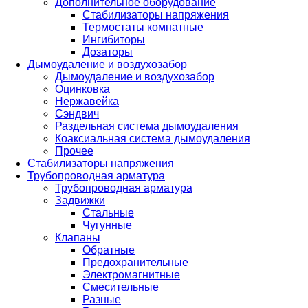
Дополнительное оборудование
Стабилизаторы напряжения
Термостаты комнатные
Ингибиторы
Дозаторы
Дымоудаление и воздухозабор
Дымоудаление и воздухозабор
Оцинковка
Нержавейка
Сэндвич
Раздельная система дымоудаления
Коаксиальная система дымоудаления
Прочее
Стабилизаторы напряжения
Трубопроводная арматура
Трубопроводная арматура
Задвижки
Стальные
Чугунные
Клапаны
Обратные
Предохранительные
Электромагнитные
Смесительные
Разные