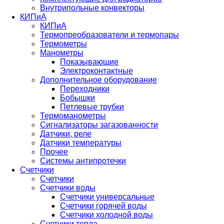
Внутрипольные конвекторы
КИПиА
КИПиА
Термопреобразователи и термопары
Термометры
Манометры
Показывающие
Электроконтактные
Дополнительное оборудование
Переходники
Бобышки
Петлевые трубки
Термоманометры
Сигнализаторы загазованности
Датчики, реле
Датчики температуры
Прочее
Системы антипротечки
Счетчики
Счетчики
Счетчики воды
Счетчики универсальные
Счетчики горячей воды
Счетчики холодной воды
Счетчики тепла