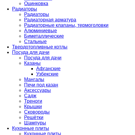
Оцинковка
Радиаторы
Радиаторы
Радиаторная арматура
Радиаторные клапаны, термоголовки
Алюминиевые
Биметаллические
Стальные
Твердотопливные котлы
Посуда для дачи
Посуда для дачи
Казаны
Афганские
Узбекские
Мангалы
Печи под казан
Аксессуары
Садж
Треноги
Крышки
Сковороды
Решётки
Шампуры
Кухонные плиты
Кухонные плиты