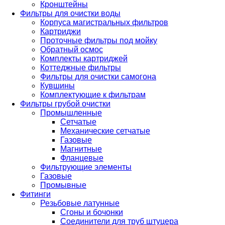
Кронштейны
Фильтры для очистки воды
Корпуса магистральных фильтров
Картриджи
Проточные фильтры под мойку
Обратный осмос
Комплекты картриджей
Коттеджные фильтры
Фильтры для очистки самогона
Кувшины
Комплектующие к фильтрам
Фильтры грубой очистки
Промышленные
Сетчатые
Механические сетчатые
Газовые
Магнитные
Фланцевые
Фильтрующие элементы
Газовые
Промывные
Фитинги
Резьбовые латунные
Сгоны и бочонки
Соединители для труб штуцера