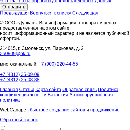
Я согласен на обработку предоставленных данных
Отправить
Предыдущая
Вернуться к списку
Следующая
© ООО «Дункан». Вся информация о товарах и ценах,
предоставленная на этом сайте,
носит информационный характер и не является публичной
офертой.
214015, г. Смоленск, ул. Парковая, д. 2
350909@bk.ru
многоканальный:
+7 (900) 220-44-55
+7 (4812) 35-09-09
+7 (4812) 35-08-88
Главная
Статьи
Карта сайта
Обратная связь
Политика
конфиденциальности
Вакансии
Антикоррупционная
политика
WebCanape -
быстрое создание сайтов
и
продвижение
Обратный звонок