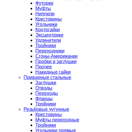
Футорки
Муфты
Ниппели
Крестовины
Угольники
Контргайки
Эксцентрики
Удлинители
Тройники
Переходники
Сгоны-Американки
Пробки и заглушки
Прочее
Накидные гайки
Приварные стальные
Заглушки
Отводы
Переходы
Фланцы
Тройники
Резьбовые чугунные
Крестовины
Муфты переходные
Тройники
Угольники прямые