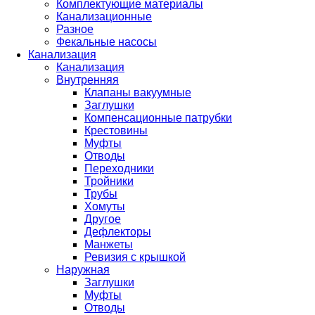
Комплектующие материалы
Канализационные
Разное
Фекальные насосы
Канализация
Канализация
Внутренняя
Клапаны вакуумные
Заглушки
Компенсационные патрубки
Крестовины
Муфты
Отводы
Переходники
Тройники
Трубы
Хомуты
Другое
Дефлекторы
Манжеты
Ревизия с крышкой
Наружная
Заглушки
Муфты
Отводы