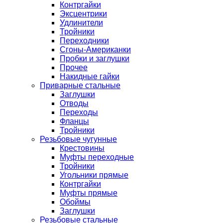
Контргайки
Эксцентрики
Удлинители
Тройники
Переходники
Сгоны-Американки
Пробки и заглушки
Прочее
Накидные гайки
Приварные стальные
Заглушки
Отводы
Переходы
Фланцы
Тройники
Резьбовые чугунные
Крестовины
Муфты переходные
Тройники
Угольники прямые
Контргайки
Муфты прямые
Обоймы
Заглушки
Резьбовые стальные