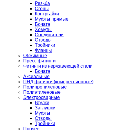
Резьба
Сгоны
Контргайки
Муфты прямые
Бочата
Хомуты
Соединители
Отводы
Тройники
Фланцы
Обжимные
Пресс фитинги
Фитинги из нержавеющей стали
Бочата
Аксиальные
ПНД фитинги (компрессионные)
Полипропиленовые
Полиэтиленовые
Электросварные
Втулки
Заглушки
Муфты
Отводы
Тройники
Прочее