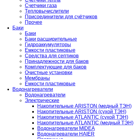
Счетчики газа
Тепловычислители
Присоединители для счётчиков
Прочее
Баки
Баки
Баки расширительные
Гидроаккумуляторы
Емкости пластиковые
Средства для септиков
Принадлежности для баков
Комплектующие для баков
Очистные установки
Мембраны
Ёмкости пластиковые
Водонагреватели
Водонагреватели
Электрические
Накопительные ARISTON (медный ТЭН)
Накопительные ARISTON (сухой ТЭН)
Накопительные ATLANTIC (сухой ТЭН)
Накопительные ATLANTIC (медный ТЭН)
Водонагреватели MIDEA
Водонагреватели HAIER