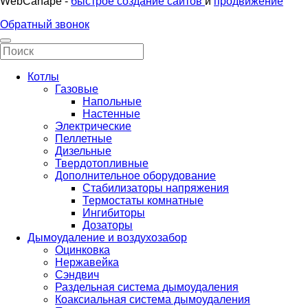
WebCanape -
быстрое создание сайтов
и
продвижение
Обратный звонок
Котлы
Газовые
Напольные
Настенные
Электрические
Пеллетные
Дизельные
Твердотопливные
Дополнительное оборудование
Стабилизаторы напряжения
Термостаты комнатные
Ингибиторы
Дозаторы
Дымоудаление и воздухозабор
Оцинковка
Нержавейка
Сэндвич
Раздельная система дымоудаления
Коаксиальная система дымоудаления