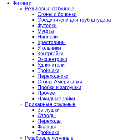
Фитинги
Резьбовые латунные
Сгоны и бочонки
Соединители для труб штуцера
Футорки
Муфты
Ниппели
Крестовины
Угольники
Контргайки
Эксцентрики
Удлинители
Тройники
Переходники
Сгоны-Американки
Пробки и заглушки
Прочее
Накидные гайки
Приварные стальные
Заглушки
Отводы
Переходы
Фланцы
Тройники
Резьбовые чугунные