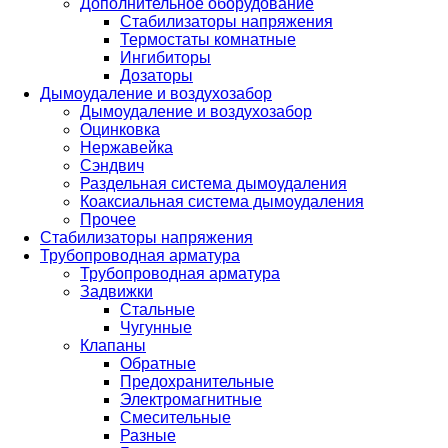
Дополнительное оборудование
Стабилизаторы напряжения
Термостаты комнатные
Ингибиторы
Дозаторы
Дымоудаление и воздухозабор
Дымоудаление и воздухозабор
Оцинковка
Нержавейка
Сэндвич
Раздельная система дымоудаления
Коаксиальная система дымоудаления
Прочее
Стабилизаторы напряжения
Трубопроводная арматура
Трубопроводная арматура
Задвижки
Стальные
Чугунные
Клапаны
Обратные
Предохранительные
Электромагнитные
Смесительные
Разные