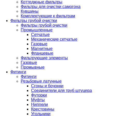
Коттеджные фильтры
Фильтры для очистки самогона
Кувшины
Комплектующие к фильтрам
Фильтры грубой очистки
Фильтры грубой очистки
Промышленные
Сетчатые
Механические сетчатые
Газовые
Магнитные
Фланцевые
Фильтрующие элементы
Газовые
Промывные
Фитинги
Фитинги
Резьбовые латунные
Сгоны и бочонки
Соединители для труб штуцера
Футорки
Муфты
Ниппели
Крестовины
Угольники