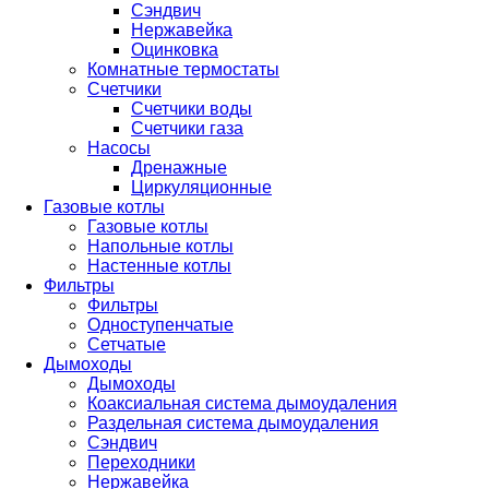
Сэндвич
Нержавейка
Оцинковка
Комнатные термостаты
Счетчики
Счетчики воды
Счетчики газа
Насосы
Дренажные
Циркуляционные
Газовые котлы
Газовые котлы
Напольные котлы
Настенные котлы
Фильтры
Фильтры
Одноступенчатые
Сетчатые
Дымоходы
Дымоходы
Коаксиальная система дымоудаления
Раздельная система дымоудаления
Сэндвич
Переходники
Нержавейка