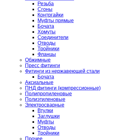
Резьба
Сгоны
Контргайки
Муфты прямые
Бочата
Хомуты
Соединители
Отводы
Тройники
Фланцы
Обжимные
Пресс фитинги
Фитинги из нержавеющей стали
Бочата
Аксиальные
ПНД фитинги (компрессионные)
Полипропиленовые
Полиэтиленовые
Электросварные
Втулки
Заглушки
Муфты
Отводы
Тройники
Прочее