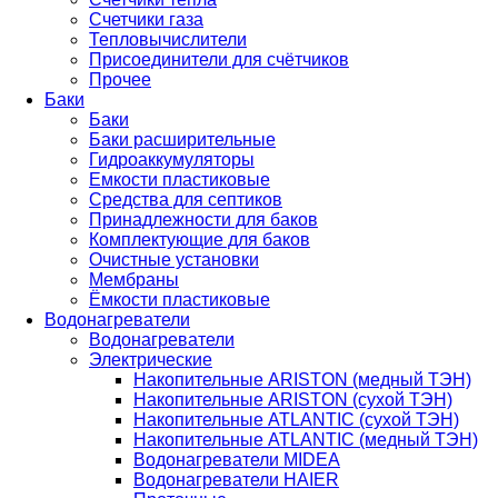
Счетчики газа
Тепловычислители
Присоединители для счётчиков
Прочее
Баки
Баки
Баки расширительные
Гидроаккумуляторы
Емкости пластиковые
Средства для септиков
Принадлежности для баков
Комплектующие для баков
Очистные установки
Мембраны
Ёмкости пластиковые
Водонагреватели
Водонагреватели
Электрические
Накопительные ARISTON (медный ТЭН)
Накопительные ARISTON (сухой ТЭН)
Накопительные ATLANTIC (сухой ТЭН)
Накопительные ATLANTIC (медный ТЭН)
Водонагреватели MIDEA
Водонагреватели HAIER