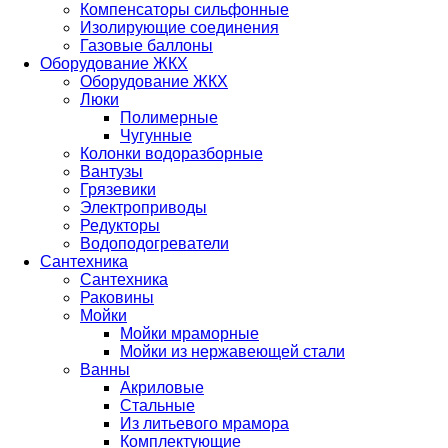
Компенсаторы сильфонные
Изолирующие соединения
Газовые баллоны
Оборудование ЖКХ
Оборудование ЖКХ
Люки
Полимерные
Чугунные
Колонки водоразборные
Вантузы
Грязевики
Электроприводы
Редукторы
Водоподогреватели
Сантехника
Сантехника
Раковины
Мойки
Мойки мраморные
Мойки из нержавеющей стали
Ванны
Акриловые
Стальные
Из литьевого мрамора
Комплектующие