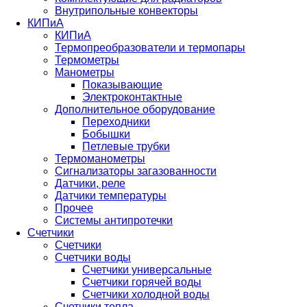
Внутрипольные конвекторы
КИПиА
КИПиА
Термопреобразователи и термопары
Термометры
Манометры
Показывающие
Электроконтактные
Дополнительное оборудование
Переходники
Бобышки
Петлевые трубки
Термоманометры
Сигнализаторы загазованности
Датчики, реле
Датчики температуры
Прочее
Системы антипротечки
Счетчики
Счетчики
Счетчики воды
Счетчики универсальные
Счетчики горячей воды
Счетчики холодной воды
Счетчики тепла