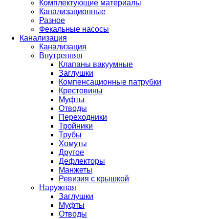
Комплектующие материалы
Канализационные
Разное
Фекальные насосы
Канализация
Канализация
Внутренняя
Клапаны вакуумные
Заглушки
Компенсационные патрубки
Крестовины
Муфты
Отводы
Переходники
Тройники
Трубы
Хомуты
Другое
Дефлекторы
Манжеты
Ревизия с крышкой
Наружная
Заглушки
Муфты
Отводы