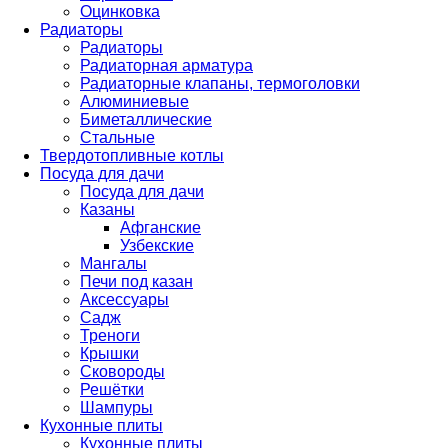
Оцинковка
Радиаторы
Радиаторы
Радиаторная арматура
Радиаторные клапаны, термоголовки
Алюминиевые
Биметаллические
Стальные
Твердотопливные котлы
Посуда для дачи
Посуда для дачи
Казаны
Афганские
Узбекские
Мангалы
Печи под казан
Аксессуары
Садж
Треноги
Крышки
Сковороды
Решётки
Шампуры
Кухонные плиты
Кухонные плиты