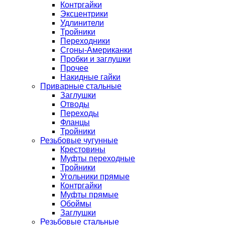
Контргайки
Эксцентрики
Удлинители
Тройники
Переходники
Сгоны-Американки
Пробки и заглушки
Прочее
Накидные гайки
Приварные стальные
Заглушки
Отводы
Переходы
Фланцы
Тройники
Резьбовые чугунные
Крестовины
Муфты переходные
Тройники
Угольники прямые
Контргайки
Муфты прямые
Обоймы
Заглушки
Резьбовые стальные