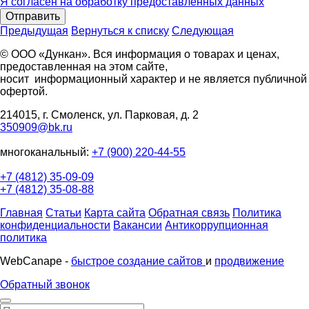
Я согласен на обработку предоставленных данных
Отправить
Предыдущая
Вернуться к списку
Следующая
© ООО «Дункан». Вся информация о товарах и ценах,
предоставленная на этом сайте,
носит информационный характер и не является публичной
офертой.
214015, г. Смоленск, ул. Парковая, д. 2
350909@bk.ru
многоканальный:
+7 (900) 220-44-55
+7 (4812) 35-09-09
+7 (4812) 35-08-88
Главная
Статьи
Карта сайта
Обратная связь
Политика
конфиденциальности
Вакансии
Антикоррупционная
политика
WebCanape -
быстрое создание сайтов
и
продвижение
Обратный звонок