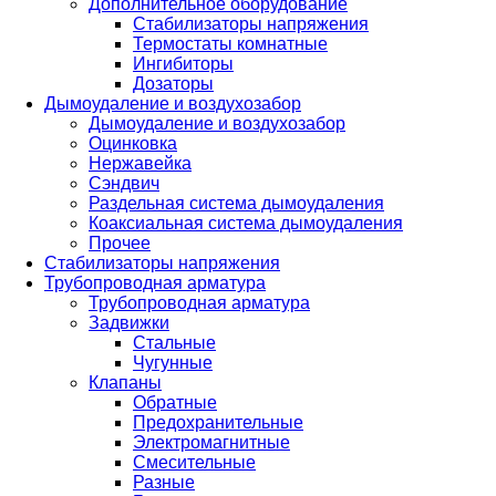
Дополнительное оборудование
Стабилизаторы напряжения
Термостаты комнатные
Ингибиторы
Дозаторы
Дымоудаление и воздухозабор
Дымоудаление и воздухозабор
Оцинковка
Нержавейка
Сэндвич
Раздельная система дымоудаления
Коаксиальная система дымоудаления
Прочее
Стабилизаторы напряжения
Трубопроводная арматура
Трубопроводная арматура
Задвижки
Стальные
Чугунные
Клапаны
Обратные
Предохранительные
Электромагнитные
Смесительные
Разные