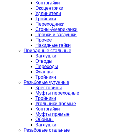
Контргайки
Эксцентрики
Удлинители
Тройники
Переходники
Сгоны-Американки
Пробки и заглушки
Прочее
Накидные гайки
Приварные стальные
Заглушки
Отводы
Переходы
Фланцы
Тройники
Резьбовые чугунные
Крестовины
Муфты переходные
Тройники
Угольники прямые
Контргайки
Муфты прямые
Обоймы
Заглушки
Резьбовые стальные