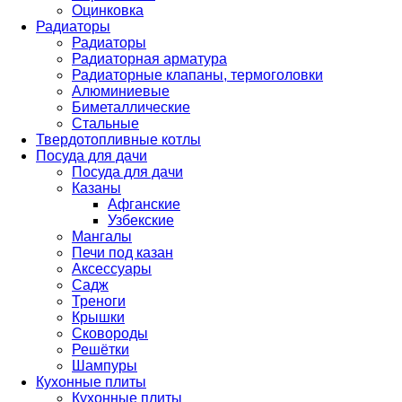
Оцинковка
Радиаторы
Радиаторы
Радиаторная арматура
Радиаторные клапаны, термоголовки
Алюминиевые
Биметаллические
Стальные
Твердотопливные котлы
Посуда для дачи
Посуда для дачи
Казаны
Афганские
Узбекские
Мангалы
Печи под казан
Аксессуары
Садж
Треноги
Крышки
Сковороды
Решётки
Шампуры
Кухонные плиты
Кухонные плиты