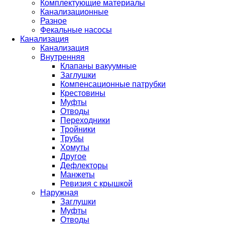
Комплектующие материалы
Канализационные
Разное
Фекальные насосы
Канализация
Канализация
Внутренняя
Клапаны вакуумные
Заглушки
Компенсационные патрубки
Крестовины
Муфты
Отводы
Переходники
Тройники
Трубы
Хомуты
Другое
Дефлекторы
Манжеты
Ревизия с крышкой
Наружная
Заглушки
Муфты
Отводы