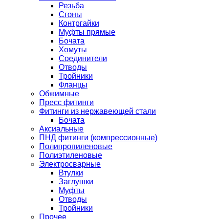
Резьба
Сгоны
Контргайки
Муфты прямые
Бочата
Хомуты
Соединители
Отводы
Тройники
Фланцы
Обжимные
Пресс фитинги
Фитинги из нержавеющей стали
Бочата
Аксиальные
ПНД фитинги (компрессионные)
Полипропиленовые
Полиэтиленовые
Электросварные
Втулки
Заглушки
Муфты
Отводы
Тройники
Прочее