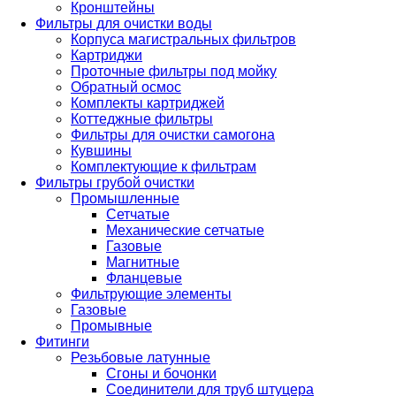
Кронштейны
Фильтры для очистки воды
Корпуса магистральных фильтров
Картриджи
Проточные фильтры под мойку
Обратный осмос
Комплекты картриджей
Коттеджные фильтры
Фильтры для очистки самогона
Кувшины
Комплектующие к фильтрам
Фильтры грубой очистки
Промышленные
Сетчатые
Механические сетчатые
Газовые
Магнитные
Фланцевые
Фильтрующие элементы
Газовые
Промывные
Фитинги
Резьбовые латунные
Сгоны и бочонки
Соединители для труб штуцера