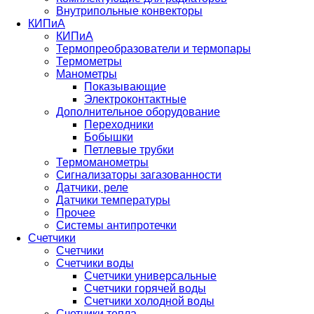
Внутрипольные конвекторы
КИПиА
КИПиА
Термопреобразователи и термопары
Термометры
Манометры
Показывающие
Электроконтактные
Дополнительное оборудование
Переходники
Бобышки
Петлевые трубки
Термоманометры
Сигнализаторы загазованности
Датчики, реле
Датчики температуры
Прочее
Системы антипротечки
Счетчики
Счетчики
Счетчики воды
Счетчики универсальные
Счетчики горячей воды
Счетчики холодной воды
Счетчики тепла