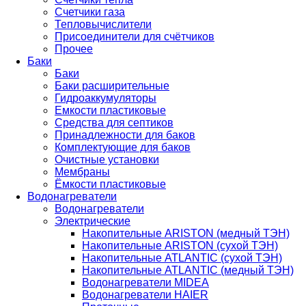
Счетчики газа
Тепловычислители
Присоединители для счётчиков
Прочее
Баки
Баки
Баки расширительные
Гидроаккумуляторы
Емкости пластиковые
Средства для септиков
Принадлежности для баков
Комплектующие для баков
Очистные установки
Мембраны
Ёмкости пластиковые
Водонагреватели
Водонагреватели
Электрические
Накопительные ARISTON (медный ТЭН)
Накопительные ARISTON (сухой ТЭН)
Накопительные ATLANTIC (сухой ТЭН)
Накопительные ATLANTIC (медный ТЭН)
Водонагреватели MIDEA
Водонагреватели HAIER