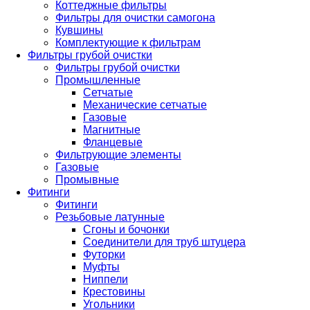
Коттеджные фильтры
Фильтры для очистки самогона
Кувшины
Комплектующие к фильтрам
Фильтры грубой очистки
Фильтры грубой очистки
Промышленные
Сетчатые
Механические сетчатые
Газовые
Магнитные
Фланцевые
Фильтрующие элементы
Газовые
Промывные
Фитинги
Фитинги
Резьбовые латунные
Сгоны и бочонки
Соединители для труб штуцера
Футорки
Муфты
Ниппели
Крестовины
Угольники