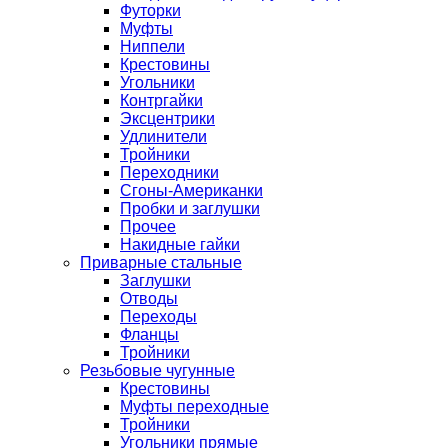
Футорки
Муфты
Ниппели
Крестовины
Угольники
Контргайки
Эксцентрики
Удлинители
Тройники
Переходники
Сгоны-Американки
Пробки и заглушки
Прочее
Накидные гайки
Приварные стальные
Заглушки
Отводы
Переходы
Фланцы
Тройники
Резьбовые чугунные
Крестовины
Муфты переходные
Тройники
Угольники прямые