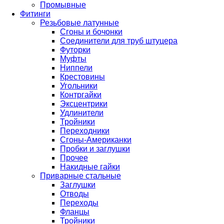
Промывные
Фитинги
Резьбовые латунные
Сгоны и бочонки
Соединители для труб штуцера
Футорки
Муфты
Ниппели
Крестовины
Угольники
Контргайки
Эксцентрики
Удлинители
Тройники
Переходники
Сгоны-Американки
Пробки и заглушки
Прочее
Накидные гайки
Приварные стальные
Заглушки
Отводы
Переходы
Фланцы
Тройники