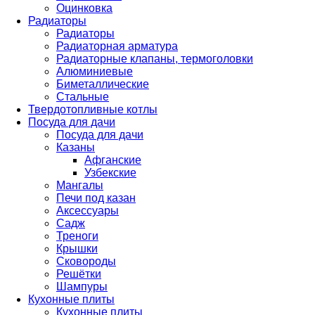
Оцинковка
Радиаторы
Радиаторы
Радиаторная арматура
Радиаторные клапаны, термоголовки
Алюминиевые
Биметаллические
Стальные
Твердотопливные котлы
Посуда для дачи
Посуда для дачи
Казаны
Афганские
Узбекские
Мангалы
Печи под казан
Аксессуары
Садж
Треноги
Крышки
Сковороды
Решётки
Шампуры
Кухонные плиты
Кухонные плиты