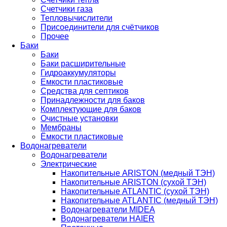
Счетчики газа
Тепловычислители
Присоединители для счётчиков
Прочее
Баки
Баки
Баки расширительные
Гидроаккумуляторы
Емкости пластиковые
Средства для септиков
Принадлежности для баков
Комплектующие для баков
Очистные установки
Мембраны
Ёмкости пластиковые
Водонагреватели
Водонагреватели
Электрические
Накопительные ARISTON (медный ТЭН)
Накопительные ARISTON (сухой ТЭН)
Накопительные ATLANTIC (сухой ТЭН)
Накопительные ATLANTIC (медный ТЭН)
Водонагреватели MIDEA
Водонагреватели HAIER