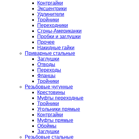
Контргайки
Эксцентрики
Удлинители
Тройники
Переходники
Сгоны-Американки
Пробки и заглушки
Прочее
Накидные гайки
Приварные стальные
Заглушки
Отводы
Переходы
Фланцы
Тройники
Резьбовые чугунные
Крестовины
Муфты переходные
Тройники
Угольники прямые
Контргайки
Муфты прямые
Обоймы
Заглушки
Резьбовые стальные