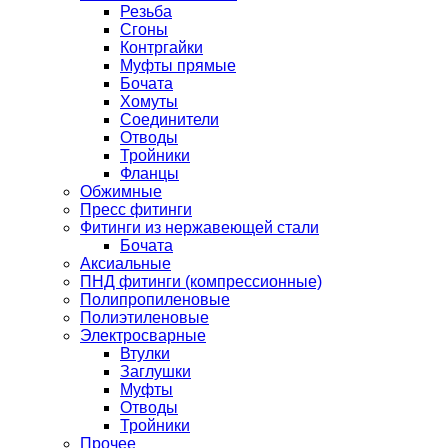
Резьба
Сгоны
Контргайки
Муфты прямые
Бочата
Хомуты
Соединители
Отводы
Тройники
Фланцы
Обжимные
Пресс фитинги
Фитинги из нержавеющей стали
Бочата
Аксиальные
ПНД фитинги (компрессионные)
Полипропиленовые
Полиэтиленовые
Электросварные
Втулки
Заглушки
Муфты
Отводы
Тройники
Прочее