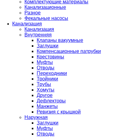
Комплектующие материалы
Канализационные
Разное
Фекальные насосы
Канализация
Канализация
Внутренняя
Клапаны вакуумные
Заглушки
Компенсационные патрубки
Крестовины
Муфты
Отводы
Переходники
Тройники
Трубы
Хомуты
Другое
Дефлекторы
Манжеты
Ревизия с крышкой
Наружная
Заглушки
Муфты
Отводы