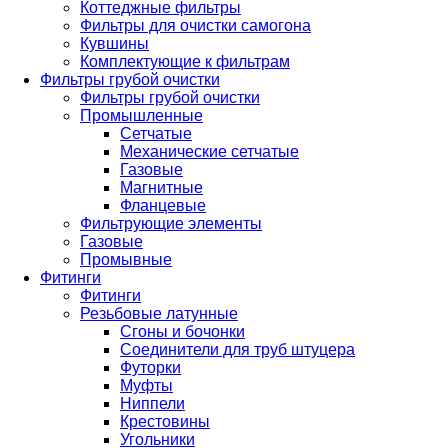
Коттеджные фильтры
Фильтры для очистки самогона
Кувшины
Комплектующие к фильтрам
Фильтры грубой очистки
Фильтры грубой очистки
Промышленные
Сетчатые
Механические сетчатые
Газовые
Магнитные
Фланцевые
Фильтрующие элементы
Газовые
Промывные
Фитинги
Фитинги
Резьбовые латунные
Сгоны и бочонки
Соединители для труб штуцера
Футорки
Муфты
Ниппели
Крестовины
Угольники