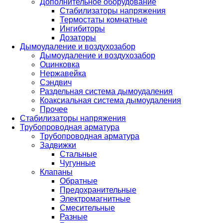
Дополнительное оборудование
Стабилизаторы напряжения
Термостаты комнатные
Ингибиторы
Дозаторы
Дымоудаление и воздухозабор
Дымоудаление и воздухозабор
Оцинковка
Нержавейка
Сэндвич
Раздельная система дымоудаления
Коаксиальная система дымоудаления
Прочее
Стабилизаторы напряжения
Трубопроводная арматура
Трубопроводная арматура
Задвижки
Стальные
Чугунные
Клапаны
Обратные
Предохранительные
Электромагнитные
Смесительные
Разные