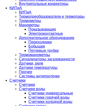
Внутрипольные конвекторы
КИПиА
КИПиА
Термопреобразователи и термопары
Термометры
Манометры
Показывающие
Электроконтактные
Дополнительное оборудование
Переходники
Бобышки
Петлевые трубки
Термоманометры
Сигнализаторы загазованности
Датчики, реле
Датчики температуры
Прочее
Системы антипротечки
Счетчики
Счетчики
Счетчики воды
Счетчики универсальные
Счетчики горячей воды
Счетчики холодной воды
Счетчики тепла