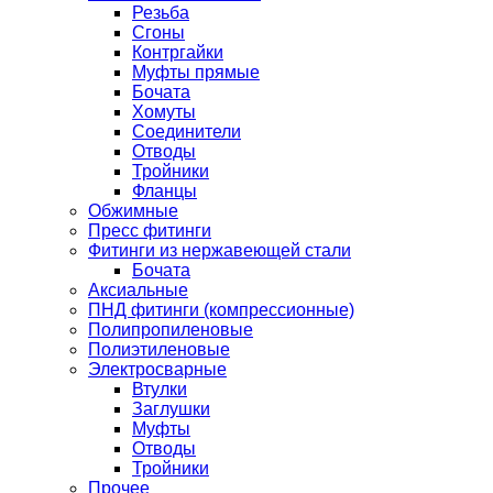
Резьба
Сгоны
Контргайки
Муфты прямые
Бочата
Хомуты
Соединители
Отводы
Тройники
Фланцы
Обжимные
Пресс фитинги
Фитинги из нержавеющей стали
Бочата
Аксиальные
ПНД фитинги (компрессионные)
Полипропиленовые
Полиэтиленовые
Электросварные
Втулки
Заглушки
Муфты
Отводы
Тройники
Прочее