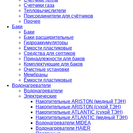
Счетчики газа
Тепловычислители
Присоединители для счётчиков
Прочее
Баки
Баки
Баки расширительные
Гидроаккумуляторы
Емкости пластиковые
Средства для септиков
Принадлежности для баков
Комплектующие для баков
Очистные установки
Мембраны
Ёмкости пластиковые
Водонагреватели
Водонагреватели
Электрические
Накопительные ARISTON (медный ТЭН)
Накопительные ARISTON (сухой ТЭН)
Накопительные ATLANTIC (сухой ТЭН)
Накопительные ATLANTIC (медный ТЭН)
Водонагреватели MIDEA
Водонагреватели HAIER