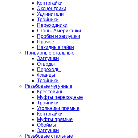
Контргайки
Эксцентрики
Удлинители
Тройники
Переходники
Сгоны-Американки
Пробки и заглушки
Прочее
Накидные гайки
Приварные стальные
Заглушки
Отводы
Переходы
Фланцы
Тройники
Резьбовые чугунные
Крестовины
Муфты переходные
Тройники
Угольники прямые
Контргайки
Муфты прямые
Обоймы
Заглушки
Резьбовые стальные