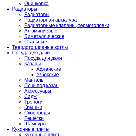
Оцинковка
Радиаторы
Радиаторы
Радиаторная арматура
Радиаторные клапаны, термоголовки
Алюминиевые
Биметаллические
Стальные
Твердотопливные котлы
Посуда для дачи
Посуда для дачи
Казаны
Афганские
Узбекские
Мангалы
Печи под казан
Аксессуары
Садж
Треноги
Крышки
Сковороды
Решётки
Шампуры
Кухонные плиты
Кухонные плиты