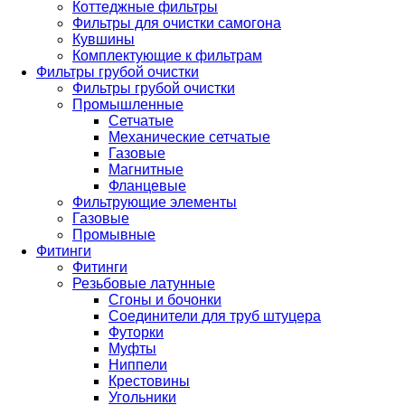
Коттеджные фильтры
Фильтры для очистки самогона
Кувшины
Комплектующие к фильтрам
Фильтры грубой очистки
Фильтры грубой очистки
Промышленные
Сетчатые
Механические сетчатые
Газовые
Магнитные
Фланцевые
Фильтрующие элементы
Газовые
Промывные
Фитинги
Фитинги
Резьбовые латунные
Сгоны и бочонки
Соединители для труб штуцера
Футорки
Муфты
Ниппели
Крестовины
Угольники