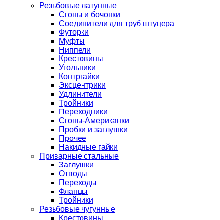
Резьбовые латунные
Сгоны и бочонки
Соединители для труб штуцера
Футорки
Муфты
Ниппели
Крестовины
Угольники
Контргайки
Эксцентрики
Удлинители
Тройники
Переходники
Сгоны-Американки
Пробки и заглушки
Прочее
Накидные гайки
Приварные стальные
Заглушки
Отводы
Переходы
Фланцы
Тройники
Резьбовые чугунные
Крестовины