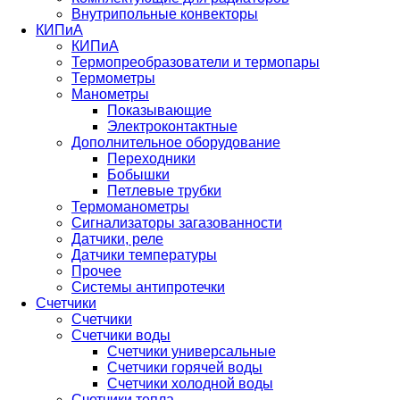
Внутрипольные конвекторы
КИПиА
КИПиА
Термопреобразователи и термопары
Термометры
Манометры
Показывающие
Электроконтактные
Дополнительное оборудование
Переходники
Бобышки
Петлевые трубки
Термоманометры
Сигнализаторы загазованности
Датчики, реле
Датчики температуры
Прочее
Системы антипротечки
Счетчики
Счетчики
Счетчики воды
Счетчики универсальные
Счетчики горячей воды
Счетчики холодной воды
Счетчики тепла