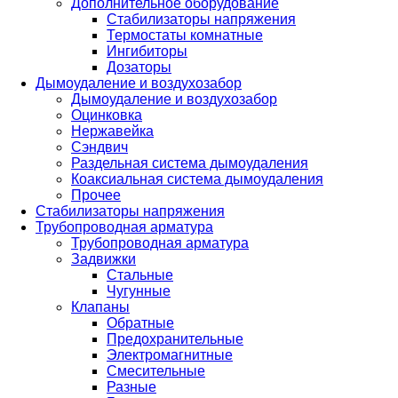
Дополнительное оборудование
Стабилизаторы напряжения
Термостаты комнатные
Ингибиторы
Дозаторы
Дымоудаление и воздухозабор
Дымоудаление и воздухозабор
Оцинковка
Нержавейка
Сэндвич
Раздельная система дымоудаления
Коаксиальная система дымоудаления
Прочее
Стабилизаторы напряжения
Трубопроводная арматура
Трубопроводная арматура
Задвижки
Стальные
Чугунные
Клапаны
Обратные
Предохранительные
Электромагнитные
Смесительные
Разные