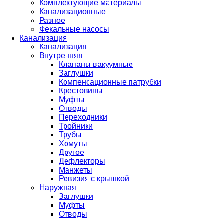
Комплектующие материалы
Канализационные
Разное
Фекальные насосы
Канализация
Канализация
Внутренняя
Клапаны вакуумные
Заглушки
Компенсационные патрубки
Крестовины
Муфты
Отводы
Переходники
Тройники
Трубы
Хомуты
Другое
Дефлекторы
Манжеты
Ревизия с крышкой
Наружная
Заглушки
Муфты
Отводы