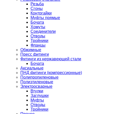
Резьба
Сгоны
Контргайки
Муфты прямые
Бочата
Хомуты
Соединители
Отводы
Тройники
Фланцы
Обжимные
Пресс фитинги
Фитинги из нержавеющей стали
Бочата
Аксиальные
ПНД фитинги (компрессионные)
Полипропиленовые
Полиэтиленовые
Электросварные
Втулки
Заглушки
Муфты
Отводы
Тройники
Прочее