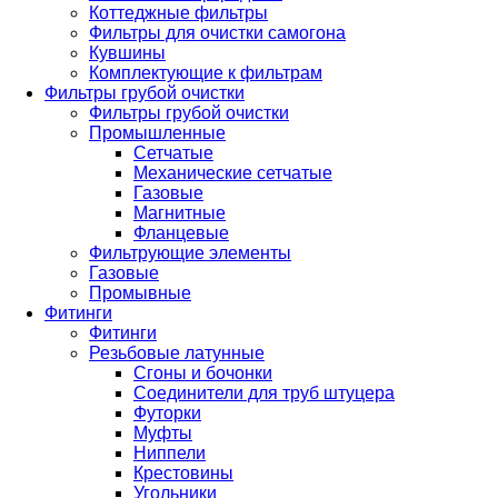
Коттеджные фильтры
Фильтры для очистки самогона
Кувшины
Комплектующие к фильтрам
Фильтры грубой очистки
Фильтры грубой очистки
Промышленные
Сетчатые
Механические сетчатые
Газовые
Магнитные
Фланцевые
Фильтрующие элементы
Газовые
Промывные
Фитинги
Фитинги
Резьбовые латунные
Сгоны и бочонки
Соединители для труб штуцера
Футорки
Муфты
Ниппели
Крестовины
Угольники