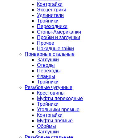
Контргайки
Эксцентрики
Удлинители
Тройники
Переходники
Сгоны-Американки
Пробки и заглушки
Прочее
Накидные гайки
Приварные стальные
Заглушки
Отводы
Переходы
Фланцы
Тройники
Резьбовые чугунные
Крестовины
Муфты переходные
Тройники
Угольники прямые
Контргайки
Муфты прямые
Обоймы
Заглушки
Резьбовые стальные