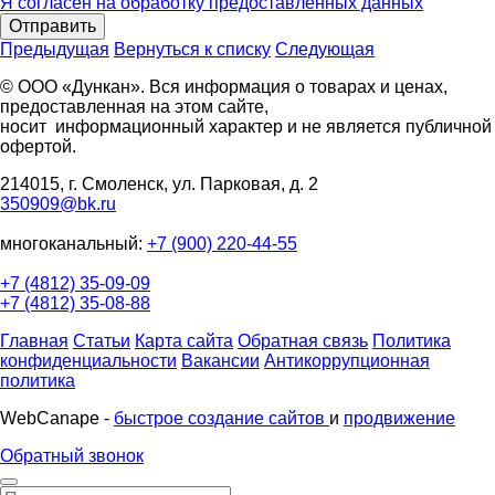
Я согласен на обработку предоставленных данных
Отправить
Предыдущая
Вернуться к списку
Следующая
© ООО «Дункан». Вся информация о товарах и ценах,
предоставленная на этом сайте,
носит информационный характер и не является публичной
офертой.
214015, г. Смоленск, ул. Парковая, д. 2
350909@bk.ru
многоканальный:
+7 (900) 220-44-55
+7 (4812) 35-09-09
+7 (4812) 35-08-88
Главная
Статьи
Карта сайта
Обратная связь
Политика
конфиденциальности
Вакансии
Антикоррупционная
политика
WebCanape -
быстрое создание сайтов
и
продвижение
Обратный звонок