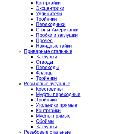
Контргайки
Эксцентрики
Удлинители
Тройники
Переходники
Сгоны-Американки
Пробки и заглушки
Прочее
Накидные гайки
Приварные стальные
Заглушки
Отводы
Переходы
Фланцы
Тройники
Резьбовые чугунные
Крестовины
Муфты переходные
Тройники
Угольники прямые
Контргайки
Муфты прямые
Обоймы
Заглушки
Резьбовые стальные