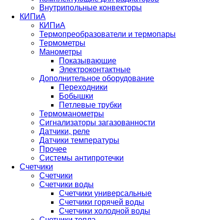
Внутрипольные конвекторы
КИПиА
КИПиА
Термопреобразователи и термопары
Термометры
Манометры
Показывающие
Электроконтактные
Дополнительное оборудование
Переходники
Бобышки
Петлевые трубки
Термоманометры
Сигнализаторы загазованности
Датчики, реле
Датчики температуры
Прочее
Системы антипротечки
Счетчики
Счетчики
Счетчики воды
Счетчики универсальные
Счетчики горячей воды
Счетчики холодной воды
Счетчики тепла