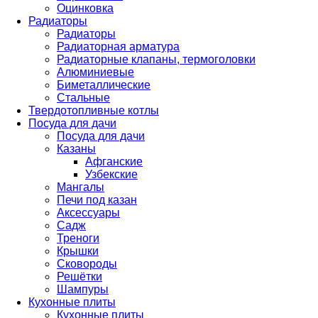
Оцинковка
Радиаторы
Радиаторы
Радиаторная арматура
Радиаторные клапаны, термоголовки
Алюминиевые
Биметаллические
Стальные
Твердотопливные котлы
Посуда для дачи
Посуда для дачи
Казаны
Афганские
Узбекские
Мангалы
Печи под казан
Аксессуары
Садж
Треноги
Крышки
Сковороды
Решётки
Шампуры
Кухонные плиты
Кухонные плиты