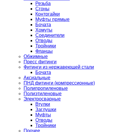
Резьба
Сгоны
Контргайки
Муфты прямые
Бочата
Хомуты
Соединители
Отводы
Тройники
Фланцы
Обжимные
Пресс фитинги
Фитинги из нержавеющей стали
Бочата
Аксиальные
ПНД фитинги (компрессионные)
Полипропиленовые
Полиэтиленовые
Электросварные
Втулки
Заглушки
Муфты
Отводы
Тройники
Прочее