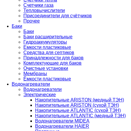
Счетчики газа
Тепловычислители
Присоединители для счётчиков
Прочее
Баки
Баки
Баки расширительные
Гидроаккумуляторы
Емкости пластиковые
Средства для септиков
Принадлежности для баков
Комплектующие для баков
Очистные установки
Мембраны
Ёмкости пластиковые
Водонагреватели
Водонагреватели
Электрические
Накопительные ARISTON (медный ТЭН)
Накопительные ARISTON (сухой ТЭН)
Накопительные ATLANTIC (сухой ТЭН)
Накопительные ATLANTIC (медный ТЭН)
Водонагреватели MIDEA
Водонагреватели HAIER