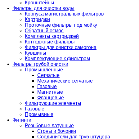
Кронштейны
Фильтры для очистки воды
Корпуса магистральных фильтров
Картриджи
Проточные фильтры под мойку
Обратный осмос
Комплекты картриджей
Коттеджные фильтры
Фильтры для очистки самогона
Кувшины
Комплектующие к фильтрам
Фильтры грубой очистки
Промышленные
Сетчатые
Механические сетчатые
Газовые
Магнитные
Фланцевые
Фильтрующие элементы
Газовые
Промывные
Фитинги
Резьбовые латунные
Сгоны и бочонки
Соединители для труб штуцера