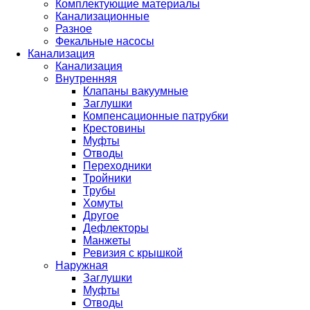
Комплектующие материалы
Канализационные
Разное
Фекальные насосы
Канализация
Канализация
Внутренняя
Клапаны вакуумные
Заглушки
Компенсационные патрубки
Крестовины
Муфты
Отводы
Переходники
Тройники
Трубы
Хомуты
Другое
Дефлекторы
Манжеты
Ревизия с крышкой
Наружная
Заглушки
Муфты
Отводы