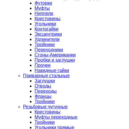
Футорки
Муфты
Ниппели
Крестовины
Угольники
Контргайки
Эксцентрики
Удлинители
Тройники
Переходники
Сгоны-Американки
Пробки и заглушки
Прочее
Накидные гайки
Приварные стальные
Заглушки
Отводы
Переходы
Фланцы
Тройники
Резьбовые чугунные
Крестовины
Муфты переходные
Тройники
Угольники прямые