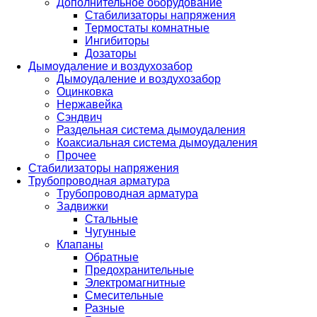
Дополнительное оборудование
Стабилизаторы напряжения
Термостаты комнатные
Ингибиторы
Дозаторы
Дымоудаление и воздухозабор
Дымоудаление и воздухозабор
Оцинковка
Нержавейка
Сэндвич
Раздельная система дымоудаления
Коаксиальная система дымоудаления
Прочее
Стабилизаторы напряжения
Трубопроводная арматура
Трубопроводная арматура
Задвижки
Стальные
Чугунные
Клапаны
Обратные
Предохранительные
Электромагнитные
Смесительные
Разные