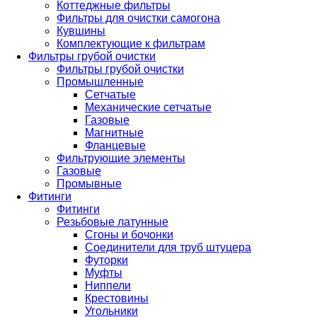
Коттеджные фильтры
Фильтры для очистки самогона
Кувшины
Комплектующие к фильтрам
Фильтры грубой очистки
Фильтры грубой очистки
Промышленные
Сетчатые
Механические сетчатые
Газовые
Магнитные
Фланцевые
Фильтрующие элементы
Газовые
Промывные
Фитинги
Фитинги
Резьбовые латунные
Сгоны и бочонки
Соединители для труб штуцера
Футорки
Муфты
Ниппели
Крестовины
Угольники