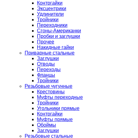
Контргайки
Эксцентрики
Удлинители
Тройники
Переходники
Сгоны-Американки
Пробки и заглушки
Прочее
Накидные гайки
Приварные стальные
Заглушки
Отводы
Переходы
Фланцы
Тройники
Резьбовые чугунные
Крестовины
Муфты переходные
Тройники
Угольники прямые
Контргайки
Муфты прямые
Обоймы
Заглушки
Резьбовые стальные