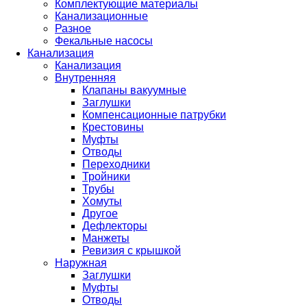
Комплектующие материалы
Канализационные
Разное
Фекальные насосы
Канализация
Канализация
Внутренняя
Клапаны вакуумные
Заглушки
Компенсационные патрубки
Крестовины
Муфты
Отводы
Переходники
Тройники
Трубы
Хомуты
Другое
Дефлекторы
Манжеты
Ревизия с крышкой
Наружная
Заглушки
Муфты
Отводы