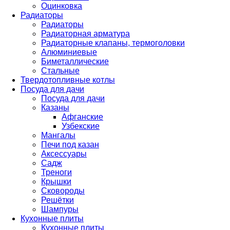
Оцинковка
Радиаторы
Радиаторы
Радиаторная арматура
Радиаторные клапаны, термоголовки
Алюминиевые
Биметаллические
Стальные
Твердотопливные котлы
Посуда для дачи
Посуда для дачи
Казаны
Афганские
Узбекские
Мангалы
Печи под казан
Аксессуары
Садж
Треноги
Крышки
Сковороды
Решётки
Шампуры
Кухонные плиты
Кухонные плиты