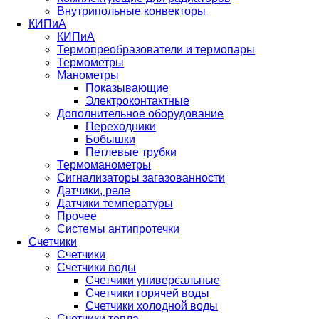
Внутрипольные конвекторы
КИПиА
КИПиА
Термопреобразователи и термопары
Термометры
Манометры
Показывающие
Электроконтактные
Дополнительное оборудование
Переходники
Бобышки
Петлевые трубки
Термоманометры
Сигнализаторы загазованности
Датчики, реле
Датчики температуры
Прочее
Системы антипротечки
Счетчики
Счетчики
Счетчики воды
Счетчики универсальные
Счетчики горячей воды
Счетчики холодной воды
Счетчики тепла