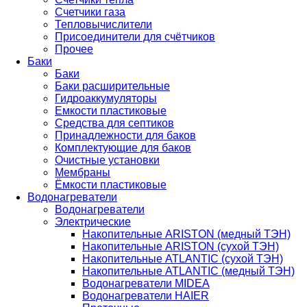
Счетчики газа
Тепловычислители
Присоединители для счётчиков
Прочее
Баки
Баки
Баки расширительные
Гидроаккумуляторы
Емкости пластиковые
Средства для септиков
Принадлежности для баков
Комплектующие для баков
Очистные установки
Мембраны
Ёмкости пластиковые
Водонагреватели
Водонагреватели
Электрические
Накопительные ARISTON (медный ТЭН)
Накопительные ARISTON (сухой ТЭН)
Накопительные ATLANTIC (сухой ТЭН)
Накопительные ATLANTIC (медный ТЭН)
Водонагреватели MIDEA
Водонагреватели HAIER