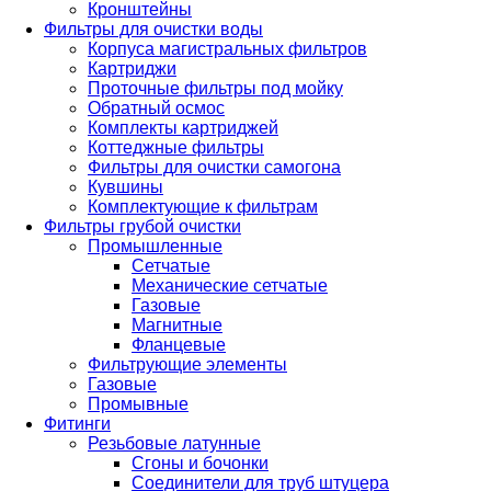
Кронштейны
Фильтры для очистки воды
Корпуса магистральных фильтров
Картриджи
Проточные фильтры под мойку
Обратный осмос
Комплекты картриджей
Коттеджные фильтры
Фильтры для очистки самогона
Кувшины
Комплектующие к фильтрам
Фильтры грубой очистки
Промышленные
Сетчатые
Механические сетчатые
Газовые
Магнитные
Фланцевые
Фильтрующие элементы
Газовые
Промывные
Фитинги
Резьбовые латунные
Сгоны и бочонки
Соединители для труб штуцера