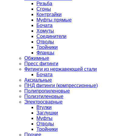
Резьба
Сгоны
Контргайки
Муфты прямые
Бочата
Хомуты
Соединители
Отводы
Тройники
Фланцы
Обжимные
Пресс фитинги
Фитинги из нержавеющей стали
Бочата
Аксиальные
ПНД фитинги (компрессионные)
Полипропиленовые
Полиэтиленовые
Электросварные
Втулки
Заглушки
Муфты
Отводы
Тройники
Прочее