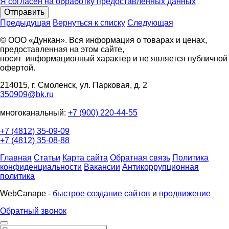
Я согласен на обработку предоставленных данных
Отправить
Предыдущая
Вернуться к списку
Следующая
© ООО «Дункан». Вся информация о товарах и ценах,
предоставленная на этом сайте,
носит информационный характер и не является публичной
офертой.
214015, г. Смоленск, ул. Парковая, д. 2
350909@bk.ru
многоканальный:
+7 (900) 220-44-55
+7 (4812) 35-09-09
+7 (4812) 35-08-88
Главная
Статьи
Карта сайта
Обратная связь
Политика
конфиденциальности
Вакансии
Антикоррупционная
политика
WebCanape -
быстрое создание сайтов
и
продвижение
Обратный звонок