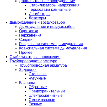
Дополнительное оборудование
Стабилизаторы напряжения
Термостаты комнатные
Ингибиторы
Дозаторы
Дымоудаление и воздухозабор
Дымоудаление и воздухозабор
Оцинковка
Нержавейка
Сэндвич
Раздельная система дымоудаления
Коаксиальная система дымоудаления
Прочее
Стабилизаторы напряжения
Трубопроводная арматура
Трубопроводная арматура
Задвижки
Стальные
Чугунные
Клапаны
Обратные
Предохранительные
Электромагнитные
Смесительные
Разные