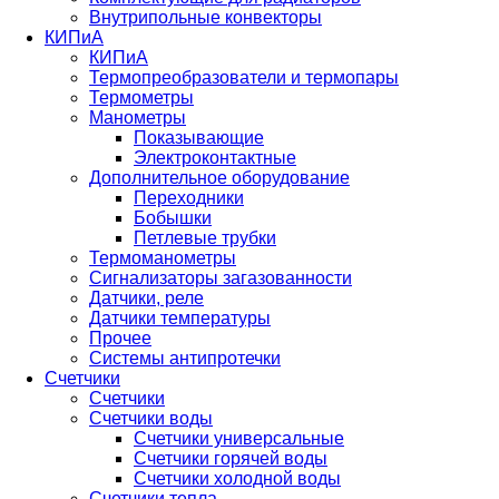
Внутрипольные конвекторы
КИПиА
КИПиА
Термопреобразователи и термопары
Термометры
Манометры
Показывающие
Электроконтактные
Дополнительное оборудование
Переходники
Бобышки
Петлевые трубки
Термоманометры
Сигнализаторы загазованности
Датчики, реле
Датчики температуры
Прочее
Системы антипротечки
Счетчики
Счетчики
Счетчики воды
Счетчики универсальные
Счетчики горячей воды
Счетчики холодной воды
Счетчики тепла