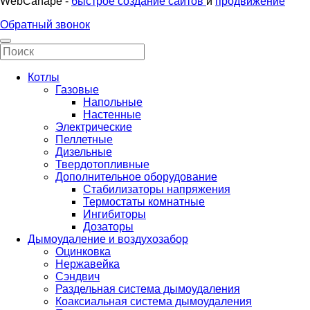
WebCanape -
быстрое создание сайтов
и
продвижение
Обратный звонок
Котлы
Газовые
Напольные
Настенные
Электрические
Пеллетные
Дизельные
Твердотопливные
Дополнительное оборудование
Стабилизаторы напряжения
Термостаты комнатные
Ингибиторы
Дозаторы
Дымоудаление и воздухозабор
Оцинковка
Нержавейка
Сэндвич
Раздельная система дымоудаления
Коаксиальная система дымоудаления