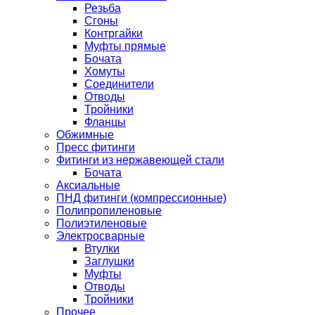
Резьба
Сгоны
Контргайки
Муфты прямые
Бочата
Хомуты
Соединители
Отводы
Тройники
Фланцы
Обжимные
Пресс фитинги
Фитинги из нержавеющей стали
Бочата
Аксиальные
ПНД фитинги (компрессионные)
Полипропиленовые
Полиэтиленовые
Электросварные
Втулки
Заглушки
Муфты
Отводы
Тройники
Прочее