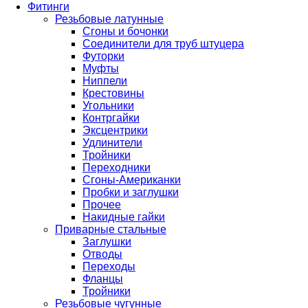
Фитинги
Резьбовые латунные
Сгоны и бочонки
Соединители для труб штуцера
Футорки
Муфты
Ниппели
Крестовины
Угольники
Контргайки
Эксцентрики
Удлинители
Тройники
Переходники
Сгоны-Американки
Пробки и заглушки
Прочее
Накидные гайки
Приварные стальные
Заглушки
Отводы
Переходы
Фланцы
Тройники
Резьбовые чугунные