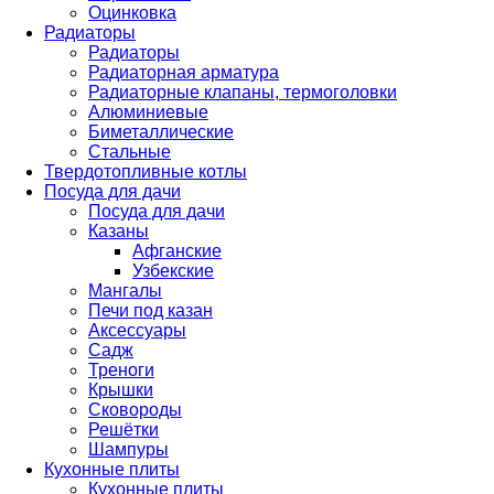
Оцинковка
Радиаторы
Радиаторы
Радиаторная арматура
Радиаторные клапаны, термоголовки
Алюминиевые
Биметаллические
Стальные
Твердотопливные котлы
Посуда для дачи
Посуда для дачи
Казаны
Афганские
Узбекские
Мангалы
Печи под казан
Аксессуары
Садж
Треноги
Крышки
Сковороды
Решётки
Шампуры
Кухонные плиты
Кухонные плиты