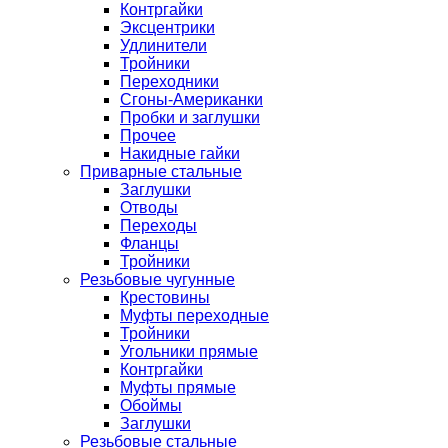
Контргайки
Эксцентрики
Удлинители
Тройники
Переходники
Сгоны-Американки
Пробки и заглушки
Прочее
Накидные гайки
Приварные стальные
Заглушки
Отводы
Переходы
Фланцы
Тройники
Резьбовые чугунные
Крестовины
Муфты переходные
Тройники
Угольники прямые
Контргайки
Муфты прямые
Обоймы
Заглушки
Резьбовые стальные