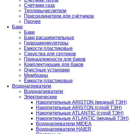
Счетчики газа
Тепловычислители
Присоединители для счётчиков
Прочее
Баки
Баки
Баки расширительные
Гидроаккумуляторы
Емкости пластиковые
Средства для септиков
Принадлежности для баков
Комплектующие для баков
Очистные установки
Мембраны
Ёмкости пластиковые
Водонагреватели
Водонагреватели
Электрические
Накопительные ARISTON (медный ТЭН)
Накопительные ARISTON (сухой ТЭН)
Накопительные ATLANTIC (сухой ТЭН)
Накопительные ATLANTIC (медный ТЭН)
Водонагреватели MIDEA
Водонагреватели HAIER