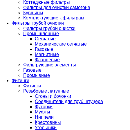
Коттеджные фильтры
Фильтры для очистки самогона
Кувшины
Комплектующие к фильтрам
Фильтры грубой очистки
Фильтры грубой очистки
Промышленные
Сетчатые
Механические сетчатые
Газовые
Магнитные
Фланцевые
Фильтрующие элементы
Газовые
Промывные
Фитинги
Фитинги
Резьбовые латунные
Сгоны и бочонки
Соединители для труб штуцера
Футорки
Муфты
Ниппели
Крестовины
Угольники