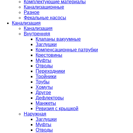
Комплектующие материалы
Канализационные
Разное
Фекальные насосы
Канализация
Канализация
Внутренняя
Клапаны вакуумные
Заглушки
Компенсационные патрубки
Крестовины
Муфты
Отводы
Переходники
Тройники
Трубы
Хомуты
Другое
Дефлекторы
Манжеты
Ревизия с крышкой
Наружная
Заглушки
Муфты
Отводы