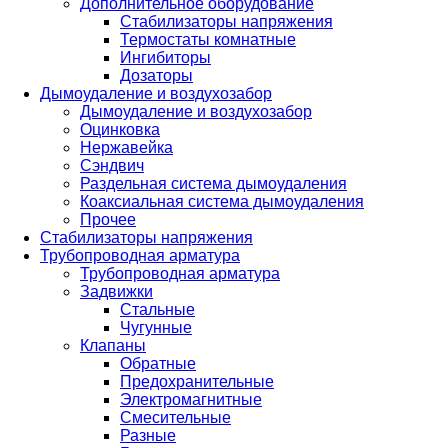
Дополнительное оборудование
Стабилизаторы напряжения
Термостаты комнатные
Ингибиторы
Дозаторы
Дымоудаление и воздухозабор
Дымоудаление и воздухозабор
Оцинковка
Нержавейка
Сэндвич
Раздельная система дымоудаления
Коаксиальная система дымоудаления
Прочее
Стабилизаторы напряжения
Трубопроводная арматура
Трубопроводная арматура
Задвижки
Стальные
Чугунные
Клапаны
Обратные
Предохранительные
Электромагнитные
Смесительные
Разные