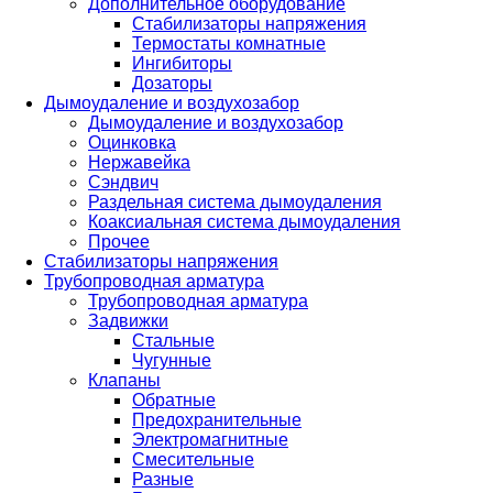
Дополнительное оборудование
Стабилизаторы напряжения
Термостаты комнатные
Ингибиторы
Дозаторы
Дымоудаление и воздухозабор
Дымоудаление и воздухозабор
Оцинковка
Нержавейка
Сэндвич
Раздельная система дымоудаления
Коаксиальная система дымоудаления
Прочее
Стабилизаторы напряжения
Трубопроводная арматура
Трубопроводная арматура
Задвижки
Стальные
Чугунные
Клапаны
Обратные
Предохранительные
Электромагнитные
Смесительные
Разные