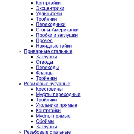
Контргайки
Эксцентрики
Удлинители
Тройники
Переходники
Сгоны-Американки
Пробки и заглушки
Прочее
Накидные гайки
Приварные стальные
Заглушки
Отводы
Переходы
Фланцы
Тройники
Резьбовые чугунные
Крестовины
Муфты переходные
Тройники
Угольники прямые
Контргайки
Муфты прямые
Обоймы
Заглушки
Резьбовые стальные