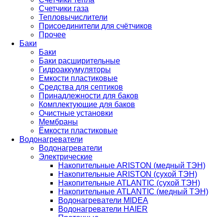
Счетчики газа
Тепловычислители
Присоединители для счётчиков
Прочее
Баки
Баки
Баки расширительные
Гидроаккумуляторы
Емкости пластиковые
Средства для септиков
Принадлежности для баков
Комплектующие для баков
Очистные установки
Мембраны
Ёмкости пластиковые
Водонагреватели
Водонагреватели
Электрические
Накопительные ARISTON (медный ТЭН)
Накопительные ARISTON (сухой ТЭН)
Накопительные ATLANTIC (сухой ТЭН)
Накопительные ATLANTIC (медный ТЭН)
Водонагреватели MIDEA
Водонагреватели HAIER