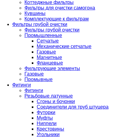
Коттеджные фильтры
Фильтры для очистки самогона
Кувшины
Комплектующие к фильтрам
Фильтры грубой очистки
Фильтры грубой очистки
Промышленные
Сетчатые
Механические сетчатые
Газовые
Магнитные
Фланцевые
Фильтрующие элементы
Газовые
Промывные
Фитинги
Фитинги
Резьбовые латунные
Сгоны и бочонки
Соединители для труб штуцера
Футорки
Муфты
Ниппели
Крестовины
Угольники