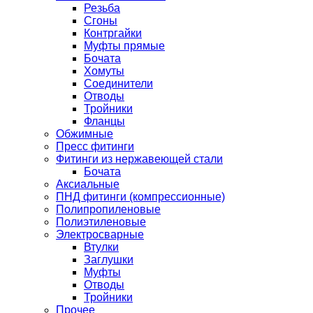
Резьба
Сгоны
Контргайки
Муфты прямые
Бочата
Хомуты
Соединители
Отводы
Тройники
Фланцы
Обжимные
Пресс фитинги
Фитинги из нержавеющей стали
Бочата
Аксиальные
ПНД фитинги (компрессионные)
Полипропиленовые
Полиэтиленовые
Электросварные
Втулки
Заглушки
Муфты
Отводы
Тройники
Прочее