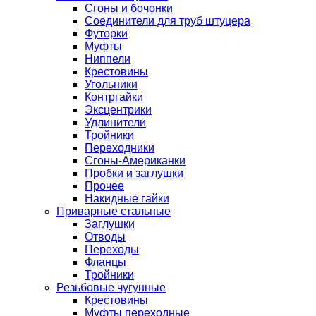
Сгоны и бочонки
Соединители для труб штуцера
Футорки
Муфты
Ниппели
Крестовины
Угольники
Контргайки
Эксцентрики
Удлинители
Тройники
Переходники
Сгоны-Американки
Пробки и заглушки
Прочее
Накидные гайки
Приварные стальные
Заглушки
Отводы
Переходы
Фланцы
Тройники
Резьбовые чугунные
Крестовины
Муфты переходные