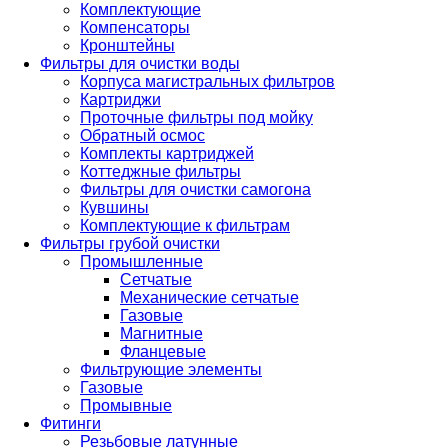
Комплектующие
Компенсаторы
Кронштейны
Фильтры для очистки воды
Корпуса магистральных фильтров
Картриджи
Проточные фильтры под мойку
Обратный осмос
Комплекты картриджей
Коттеджные фильтры
Фильтры для очистки самогона
Кувшины
Комплектующие к фильтрам
Фильтры грубой очистки
Промышленные
Сетчатые
Механические сетчатые
Газовые
Магнитные
Фланцевые
Фильтрующие элементы
Газовые
Промывные
Фитинги
Резьбовые латунные