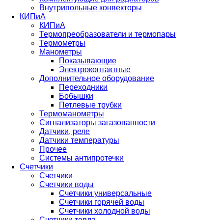
Внутрипольные конвекторы
КИПиА
КИПиА
Термопреобразователи и термопары
Термометры
Манометры
Показывающие
Электроконтактные
Дополнительное оборудование
Переходники
Бобышки
Петлевые трубки
Термоманометры
Сигнализаторы загазованности
Датчики, реле
Датчики температуры
Прочее
Системы антипротечки
Счетчики
Счетчики
Счетчики воды
Счетчики универсальные
Счетчики горячей воды
Счетчики холодной воды
Счетчики тепла