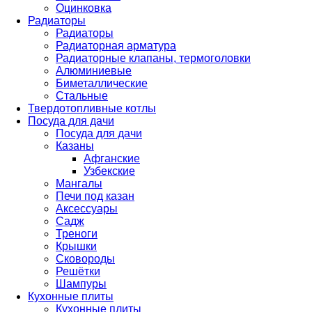
Оцинковка
Радиаторы
Радиаторы
Радиаторная арматура
Радиаторные клапаны, термоголовки
Алюминиевые
Биметаллические
Стальные
Твердотопливные котлы
Посуда для дачи
Посуда для дачи
Казаны
Афганские
Узбекские
Мангалы
Печи под казан
Аксессуары
Садж
Треноги
Крышки
Сковороды
Решётки
Шампуры
Кухонные плиты
Кухонные плиты