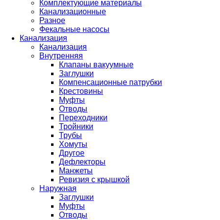
Комплектующие материалы
Канализационные
Разное
Фекальные насосы
Канализация
Канализация
Внутренняя
Клапаны вакуумные
Заглушки
Компенсационные патрубки
Крестовины
Муфты
Отводы
Переходники
Тройники
Трубы
Хомуты
Другое
Дефлекторы
Манжеты
Ревизия с крышкой
Наружная
Заглушки
Муфты
Отводы