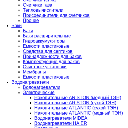
Счетчики газа
Тепловычислители
Присоединители для счётчиков
Прочее
Баки
Баки
Баки расширительные
Гидроаккумуляторы
Емкости пластиковые
Средства для септиков
Принадлежности для баков
Комплектующие для баков
Очистные установки
Мембраны
Ёмкости пластиковые
Водонагреватели
Водонагреватели
Электрические
Накопительные ARISTON (медный ТЭН)
Накопительные ARISTON (сухой ТЭН)
Накопительные ATLANTIC (сухой ТЭН)
Накопительные ATLANTIC (медный ТЭН)
Водонагреватели MIDEA
Водонагреватели HAIER