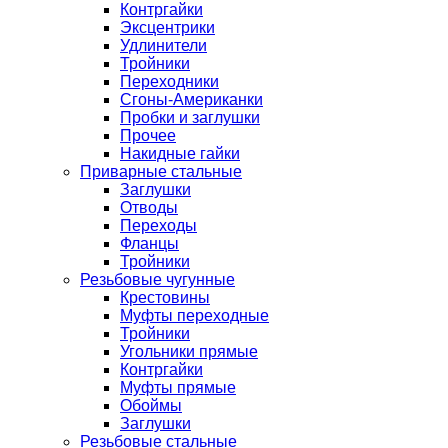
Контргайки
Эксцентрики
Удлинители
Тройники
Переходники
Сгоны-Американки
Пробки и заглушки
Прочее
Накидные гайки
Приварные стальные
Заглушки
Отводы
Переходы
Фланцы
Тройники
Резьбовые чугунные
Крестовины
Муфты переходные
Тройники
Угольники прямые
Контргайки
Муфты прямые
Обоймы
Заглушки
Резьбовые стальные