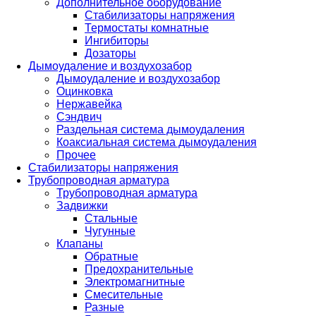
Дополнительное оборудование
Стабилизаторы напряжения
Термостаты комнатные
Ингибиторы
Дозаторы
Дымоудаление и воздухозабор
Дымоудаление и воздухозабор
Оцинковка
Нержавейка
Сэндвич
Раздельная система дымоудаления
Коаксиальная система дымоудаления
Прочее
Стабилизаторы напряжения
Трубопроводная арматура
Трубопроводная арматура
Задвижки
Стальные
Чугунные
Клапаны
Обратные
Предохранительные
Электромагнитные
Смесительные
Разные