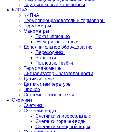
Внутрипольные конвекторы
КИПиА
КИПиА
Термопреобразователи и термопары
Термометры
Манометры
Показывающие
Электроконтактные
Дополнительное оборудование
Переходники
Бобышки
Петлевые трубки
Термоманометры
Сигнализаторы загазованности
Датчики, реле
Датчики температуры
Прочее
Системы антипротечки
Счетчики
Счетчики
Счетчики воды
Счетчики универсальные
Счетчики горячей воды
Счетчики холодной воды
Счетчики тепла