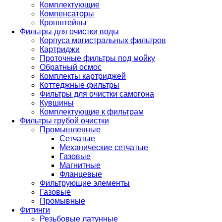
Комплектующие
Компенсаторы
Кронштейны
Фильтры для очистки воды
Корпуса магистральных фильтров
Картриджи
Проточные фильтры под мойку
Обратный осмос
Комплекты картриджей
Коттеджные фильтры
Фильтры для очистки самогона
Кувшины
Комплектующие к фильтрам
Фильтры грубой очистки
Промышленные
Сетчатые
Механические сетчатые
Газовые
Магнитные
Фланцевые
Фильтрующие элементы
Газовые
Промывные
Фитинги
Резьбовые латунные