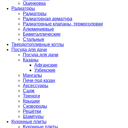
Оцинковка
Радиаторы
Радиаторы
Радиаторная арматура
Радиаторные клапаны, термоголовки
Алюминиевые
Биметаллические
Стальные
Твердотопливные котлы
Посуда для дачи
Посуда для дачи
Казаны
Афганские
Узбекские
Мангалы
Печи под казан
Аксессуары
Садж
Треноги
Крышки
Сковороды
Решётки
Шампуры
Кухонные плиты
Кухонные плиты