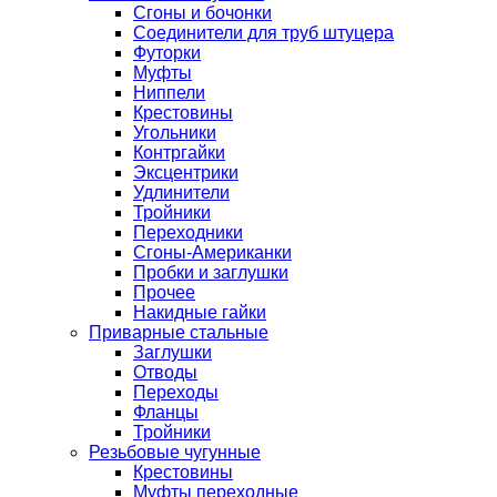
Сгоны и бочонки
Соединители для труб штуцера
Футорки
Муфты
Ниппели
Крестовины
Угольники
Контргайки
Эксцентрики
Удлинители
Тройники
Переходники
Сгоны-Американки
Пробки и заглушки
Прочее
Накидные гайки
Приварные стальные
Заглушки
Отводы
Переходы
Фланцы
Тройники
Резьбовые чугунные
Крестовины
Муфты переходные