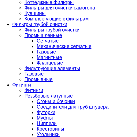
Коттеджные фильтры
Фильтры для очистки самогона
Кувшины
Комплектующие к фильтрам
Фильтры грубой очистки
Фильтры грубой очистки
Промышленные
Сетчатые
Механические сетчатые
Газовые
Магнитные
Фланцевые
Фильтрующие элементы
Газовые
Промывные
Фитинги
Фитинги
Резьбовые латунные
Сгоны и бочонки
Соединители для труб штуцера
Футорки
Муфты
Ниппели
Крестовины
Угольники