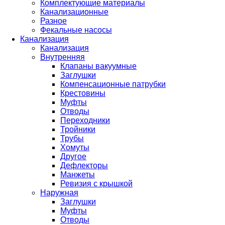
Комплектующие материалы
Канализационные
Разное
Фекальные насосы
Канализация
Канализация
Внутренняя
Клапаны вакуумные
Заглушки
Компенсационные патрубки
Крестовины
Муфты
Отводы
Переходники
Тройники
Трубы
Хомуты
Другое
Дефлекторы
Манжеты
Ревизия с крышкой
Наружная
Заглушки
Муфты
Отводы